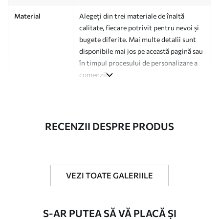
Material
Alegeți din trei materiale de înaltă
calitate, fiecare potrivit pentru nevoi și
bugete diferite. Mai multe detalii sunt
disponibile mai jos pe această pagină sau
în timpul procesului de personalizare a
comenzii.
Autor
Studio de design Uwalls
Numărul
a01114
RECENZII DESPRE PRODUS
articolului
Finisare
Semi-mat.
Producție
Tipărit la comandă și livrat în role de
VEZI TOATE GALERIILE
până la 50 cm lățime.
Opțiuni
Disponibil cu strat de lac și/sau adeziv
S-AR PUTEA SĂ VĂ PLACĂ ȘI