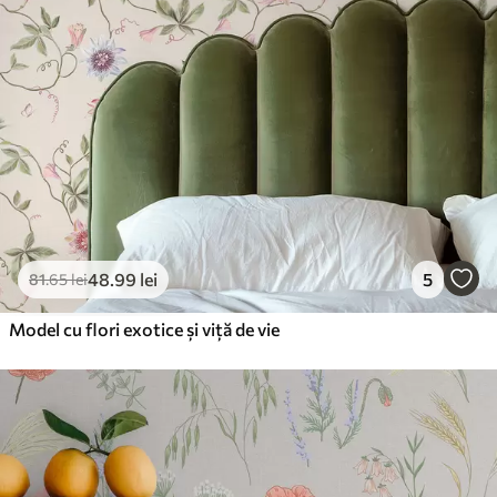
48
.99
lei
5
81
.65
lei
Model cu flori exotice și viță de vie