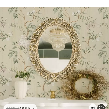
suplimentare
pentru tapet.
Curățare
Se poate curăța ușor cu un burete moale.
Fototapetul cu strat de lac poate fi
curățat cu apă.
Metoda de
Aplicare fără cusături
aplicare
Materiale disponibile
Standard
166
.65
99
.99
lei
/m²
Premium
220
.02
132
.01
lei
/m²
48
.99
lei
31
81
.65
lei