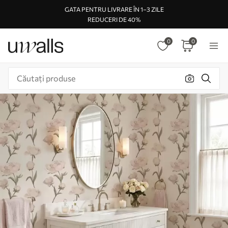
GATA PENTRU LIVRARE ÎN 1–3 ZILE
REDUCERI DE 40%
0
0