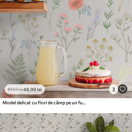
48
.99
lei
3
81
.65
lei
Model delicat cu flori de câmp pe un fundal deschis