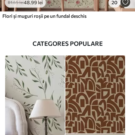
48
.99
lei
20
81
.65
lei
Flori și muguri roșii pe un fundal deschis
CATEGORES POPULARE