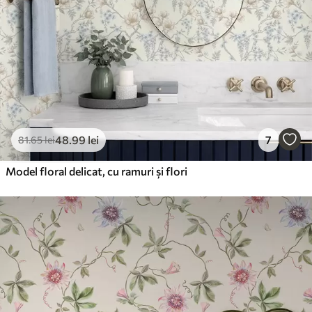
48
.99
lei
7
81
.65
lei
Model floral delicat, cu ramuri și flori