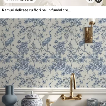
Vinil Premium
250
.00
150
.00
lei
/m²
Ramuri delicate cu flori pe un fundal crem cald