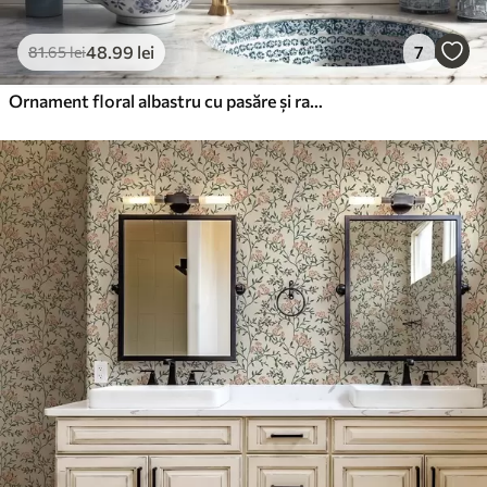
48
.99
lei
7
81
.65
lei
Ornament floral albastru cu pasăre și ramuri