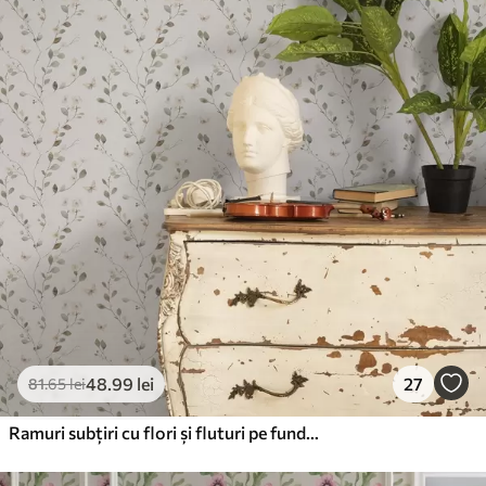
48
.99
lei
27
81
.65
lei
Ramuri subțiri cu flori și fluturi pe fundal alb