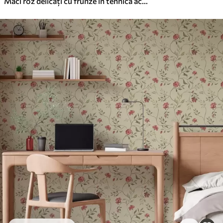
Maci roz delicați cu frunze în tehnică acuarelă