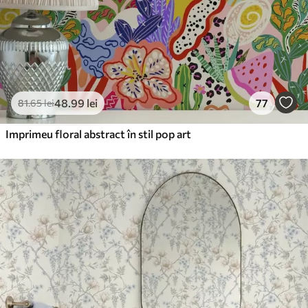
48
.99
lei
77
81
.65
lei
Imprimeu floral abstract în stil pop art