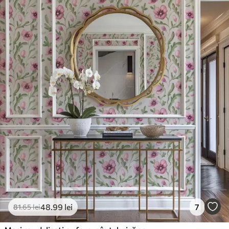
48
.99
lei
7
81
.65
lei