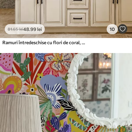
48
.99
lei
10
81
.65
lei
Ramuri întredeschise cu flori de coral, model floral