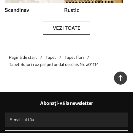
Scandinav
Rustic
VEZI TOATE
Pagină de start
Tapet
Tapet flori
Tapet Bujori roz pal pe fundal deschis Nr. a01114
Abonați-vă la newsletter