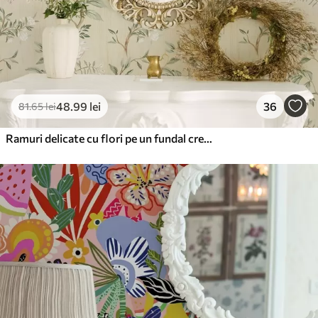
48
.99
lei
36
81
.65
lei
Ramuri delicate cu flori pe un fundal crem cald