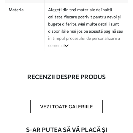
Material
Alegeți din trei materiale de înaltă
calitate, fiecare potrivit pentru nevoi și
bugete diferite. Mai multe detalii sunt
disponibile mai jos pe această pagină sau
în timpul procesului de personalizare a
comenzii.
Autor
Studio de design Uwalls
Numărul
a01185v4
RECENZII DESPRE PRODUS
articolului
Finisare
Semi-mat.
Producție
Tipărit la comandă și livrat în role de
VEZI TOATE GALERIILE
până la 50 cm lățime.
Opțiuni
Disponibil cu strat de lac și/sau adeziv
S-AR PUTEA SĂ VĂ PLACĂ ȘI