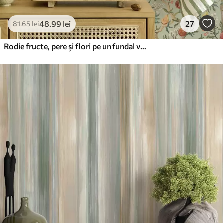
48
.99
lei
27
81
.65
lei
Rodie fructe, pere și flori pe un fundal verde pal