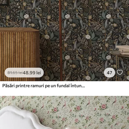
48
.99
lei
47
81
.65
lei
Păsări printre ramuri pe un fundal întunecat