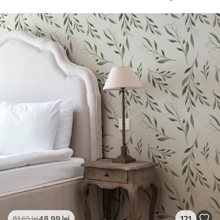
suplimentare
pentru tapet.
Curățare
Se poate curăța ușor cu un burete moale.
Fototapetul cu strat de lac poate fi
curățat cu apă.
Metoda de
Aplicare fără cusături
aplicare
Materiale disponibile
Standard
166
.65
99
.99
lei
/m²
Premium
220
.02
132
.01
lei
/m²
48
.99
lei
121
81
.65
lei