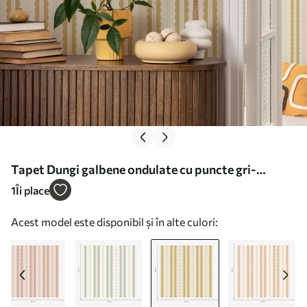
Tapet Dungi galbene ondulate cu puncte gri-
albastre Nr. a01185v4
1
Îi place
Acest model este disponibil și în alte culori: