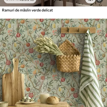
Vinil Premium
250
.00
150
.00
lei
/m²
Ramuri de măslin verde delicat