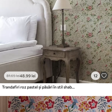
48
.99
lei
12
81
.65
lei
Trandafiri roz pastel și păsări în stil shabby chic