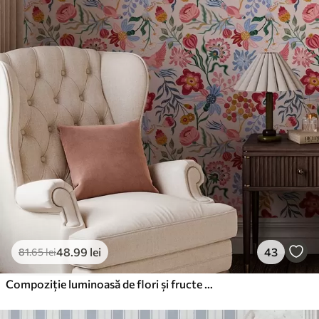
48
.99
lei
43
81
.65
lei
Compoziție luminoasă de flori și fructe de pădure cu papagali