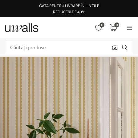
GATA PENTRU LIVRARE ÎN 1–3 ZILE
REDUCERI DE 40%
0
0