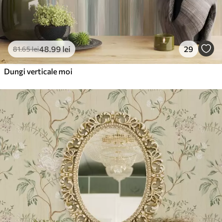
48
.99
lei
29
81
.65
lei
Dungi verticale moi