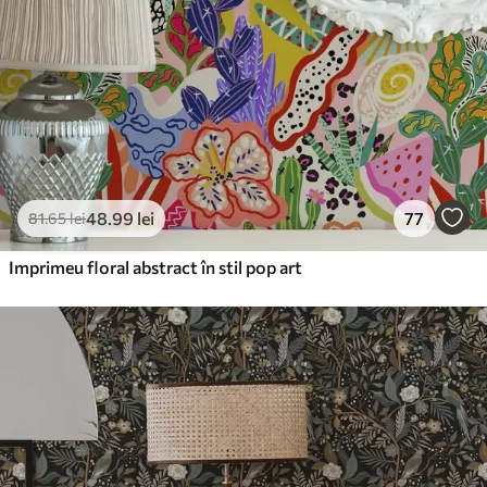
48
.99
lei
77
81
.65
lei
Imprimeu floral abstract în stil pop art