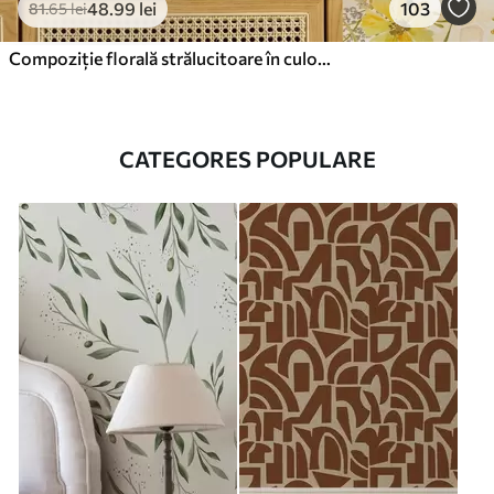
48
.99
lei
103
81
.65
lei
Compoziție florală strălucitoare în culorile galben
CATEGORES POPULARE