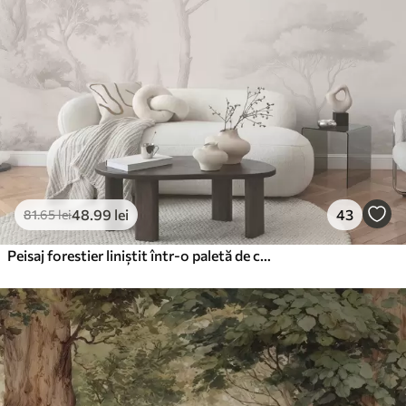
48
.99
lei
43
81
.65
lei
Peisaj forestier liniștit într-o paletă de culori bej