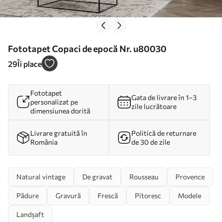
Fototapet Copaci de epocă Nr. u80030
29
Îi place
Fototapet
Gata de livrare în 1–3
personalizat pe
zile lucrătoare
dimensiunea dorită
Livrare gratuită în
Politică de returnare
România
de 30 de zile
Natural vintage
De gravat
Rousseau
Provence
Pădure
Gravură
Frescă
Pitoresc
Modele
Landșaft