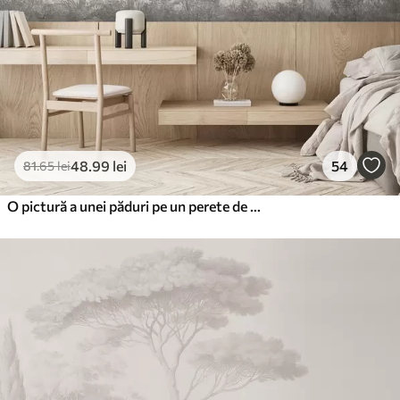
48
.99
lei
54
81
.65
lei
O pictură a unei păduri pe un perete de piatră