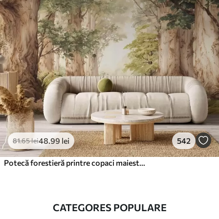
48
.99
lei
542
81
.65
lei
Potecă forestieră printre copaci maiestuoși, în stil acuarelă
CATEGORES POPULARE