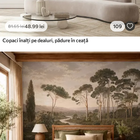
48
.99
lei
109
81
.65
lei
Copaci înalți pe dealuri, pădure în ceață