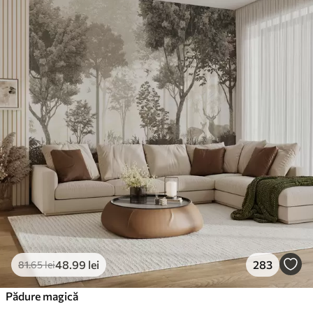
48
.99
lei
283
81
.65
lei
Pădure magică