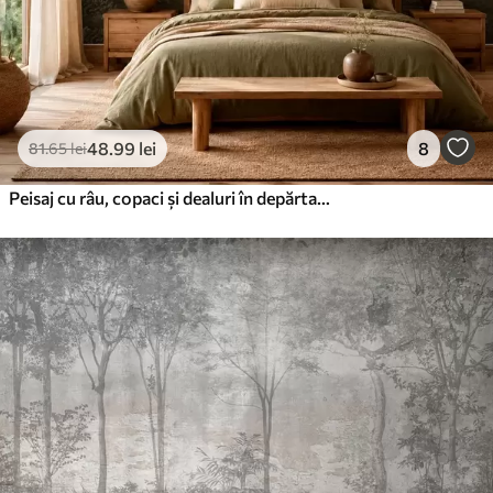
48
.99
lei
8
81
.65
lei
Peisaj cu râu, copaci și dealuri în depărtare