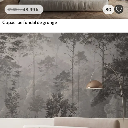
48
.99
lei
80
81
.65
lei
Copaci pe fundal de grunge