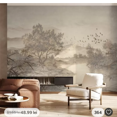
48
.99
lei
364
81
.65
lei