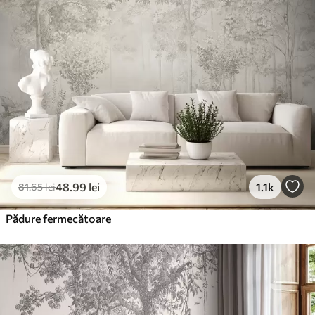
Premium
220
.02
132
.01
lei
/m²
Vinil Premium
250
.00
150
.00
lei
/m²
Peel and Stick
300
.00
180
.00
lei
/m²
48
.99
lei
1.1k
81
.65
lei
Pădure fermecătoare