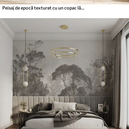
Peisaj de epocă texturat cu un copac lângă râu și un cer înnorat, arta naturii în tonuri sepia