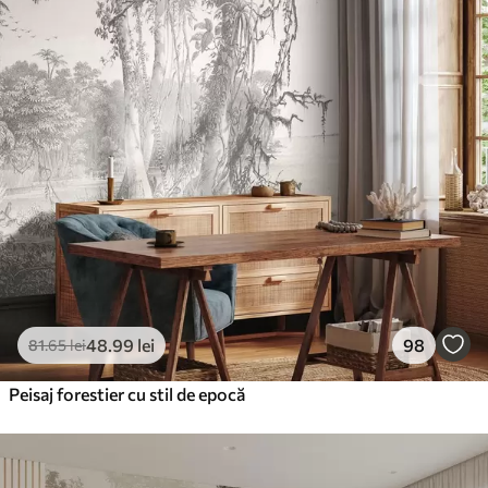
48
.99
lei
98
81
.65
lei
Peisaj forestier cu stil de epocă