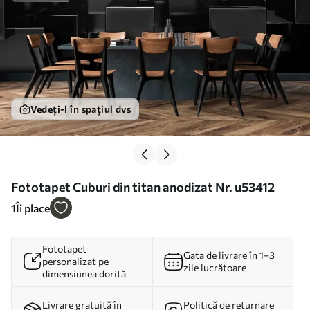
Vedeți-l în spațiul dvs
Fototapet Cuburi din titan anodizat Nr. u53412
1
Îi place
Fototapet
Gata de livrare în 1–3
personalizat pe
zile lucrătoare
dimensiunea dorită
Livrare gratuită în
Politică de returnare