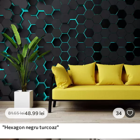
Standard
166
.65
99
.99
lei
/m²
Premium
220
.02
132
.01
lei
/m²
Vinil Premium
250
.00
150
.00
lei
/m²
Peel and Stick
300
.00
180
.00
lei
/m²
48
.99
lei
34
81
.65
lei
"Hexagon negru turcoaz"