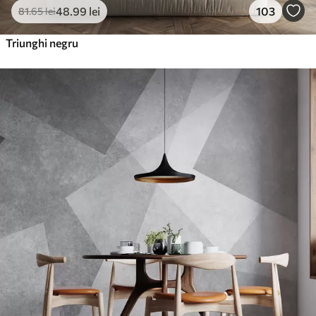
48
.99
lei
103
81
.65
lei
Triunghi negru