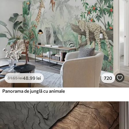
48
.99
lei
720
81
.65
lei
Panorama de junglă cu animale