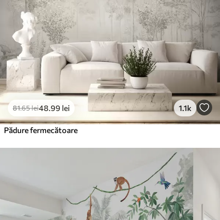
48
.99
lei
1.1k
81
.65
lei
Pădure fermecătoare