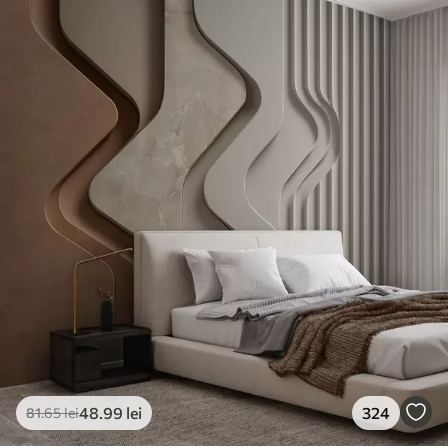
48
.99
lei
324
81
.65
lei