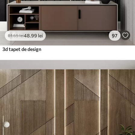
48
.99
lei
97
81
.65
lei
3d tapet de design