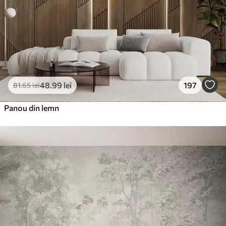
48
.99
lei
197
81
.65
lei
Panou din lemn