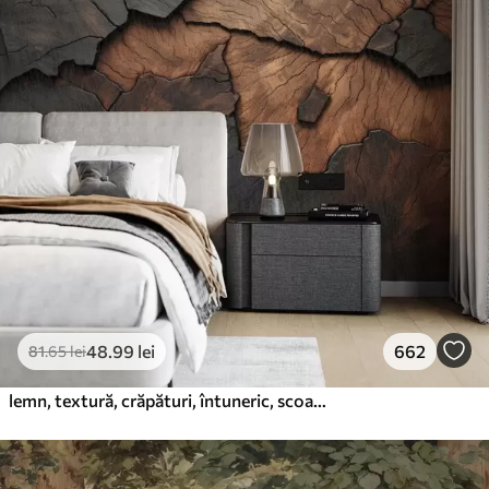
48
.99
lei
662
81
.65
lei
lemn, textură, crăpături, întuneric, scoarță, suprafață