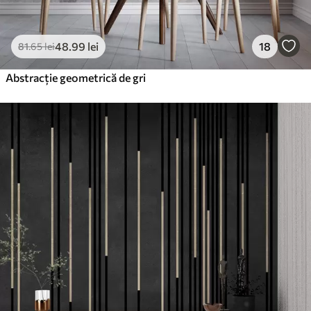
48
.99
lei
18
81
.65
lei
Abstracție geometrică de gri