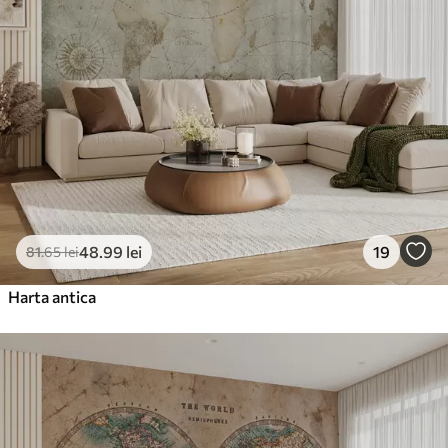
48
.99
lei
19
81
.65
lei
Harta antica