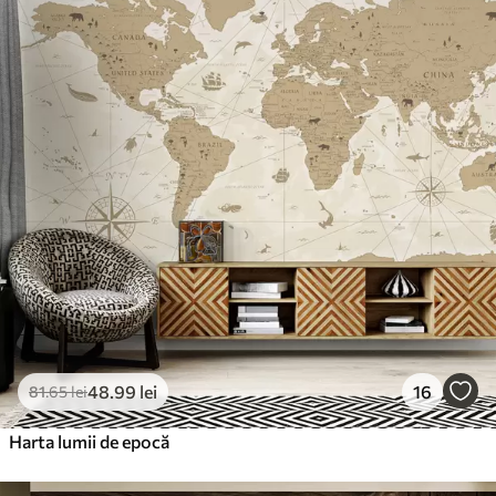
48
.99
lei
16
81
.65
lei
Harta lumii de epocă