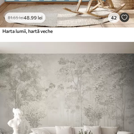
48
.99
lei
42
81
.65
lei
Harta lumii, hartă veche