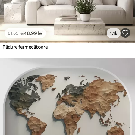
48
.99
lei
1.1k
81
.65
lei
Pădure fermecătoare