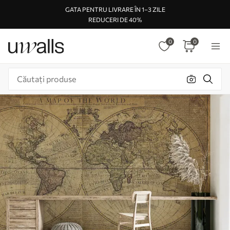
GATA PENTRU LIVRARE ÎN 1–3 ZILE
REDUCERI DE 40%
0
0