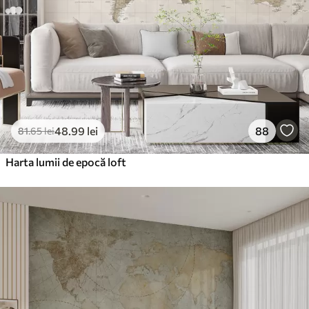
Vinil Premium
250
.00
150
.00
lei
/m²
Peel and Stick
300
.00
180
.00
lei
/m²
48
.99
lei
88
81
.65
lei
Harta lumii de epocă loft