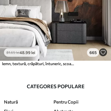
48
.99
lei
665
81
.65
lei
lemn, textură, crăpături, întuneric, scoarță, suprafață
CATEGORES POPULARE
Natură
Pentru Copii