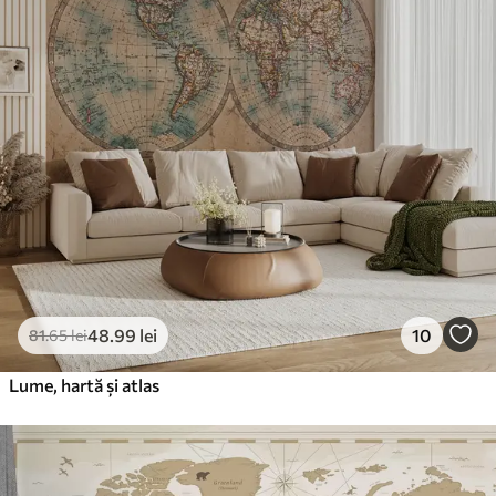
48
.99
lei
10
81
.65
lei
Lume, hartă și atlas