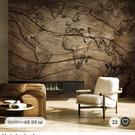
48
.99
lei
22
81
.65
lei