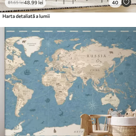
48
.99
lei
40
81
.65
lei
Harta detaliată a lumii