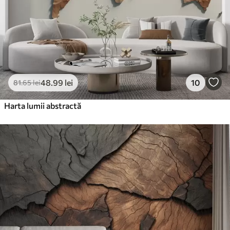
48
.99
lei
10
81
.65
lei
Harta lumii abstractă