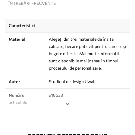
ÎNTREBĂRI FRECVENTE
Caracteristici
Material
Alegeți din trei materiale de înaltă
calitate, fiecare potrivit pentru camere și
bugete diferite. Mai multe informații
sunt disponibile mai jos sau în timpul
procesului de personalizare.
Autor
Studioul de design Uwalls
Numărul
u18533
articolului
Producție
Tipărit la comandă și livrat în role de
până la 50 cm lățime.