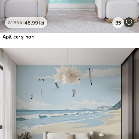
48
.99
lei
35
81
.65
lei
Apă, cer și nori