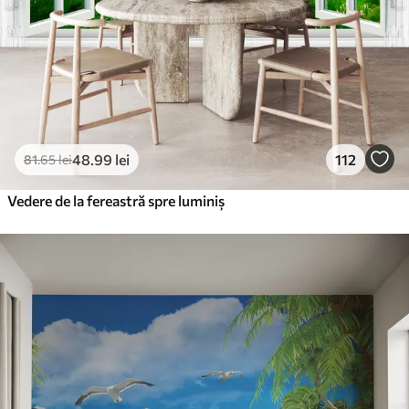
48
.99
lei
112
81
.65
lei
Vedere de la fereastră spre luminiș