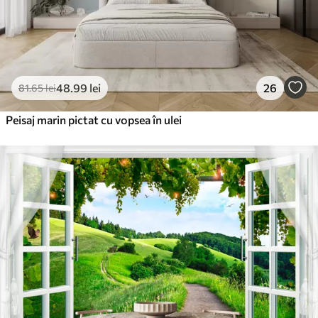
48
.99
lei
26
81
.65
lei
Peisaj marin pictat cu vopsea în ulei