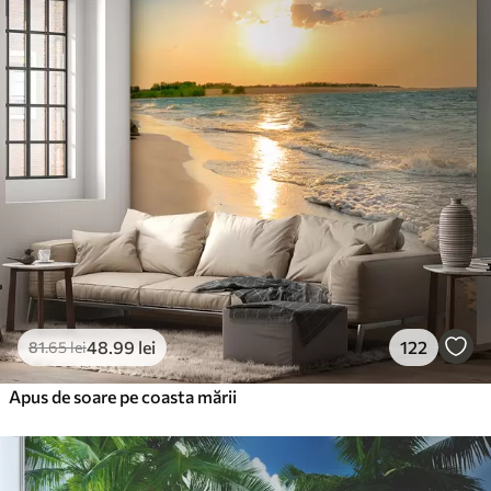
48
.99
lei
122
81
.65
lei
Apus de soare pe coasta mării