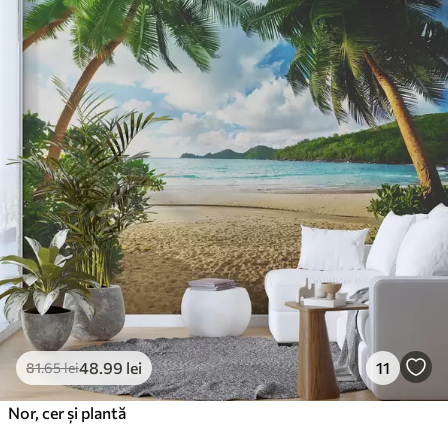
48
.99
lei
11
81
.65
lei
Nor, cer și plantă