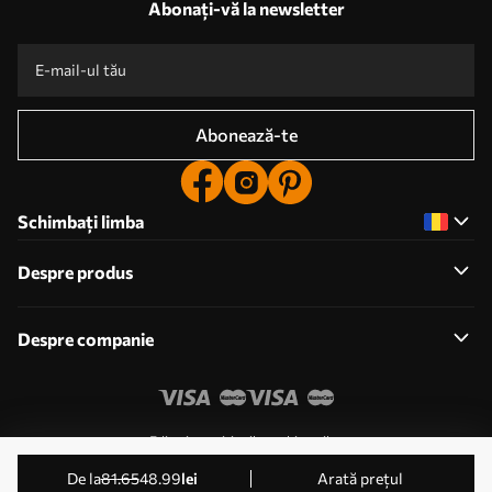
Abonați-vă la newsletter
Abonează-te
Schimbați limba
Despre produs
Despre companie
Editați permisiunile cookie-urilor
© 2011-2026 Uwalls . Toate drepturile rezervate. Operat
de la
81
.65
48
.99
lei
Arată prețul