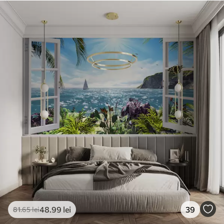
48
.99
lei
39
81
.65
lei