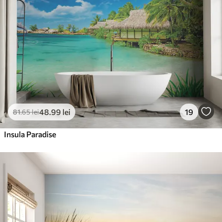
48
.99
lei
19
81
.65
lei
Insula Paradise