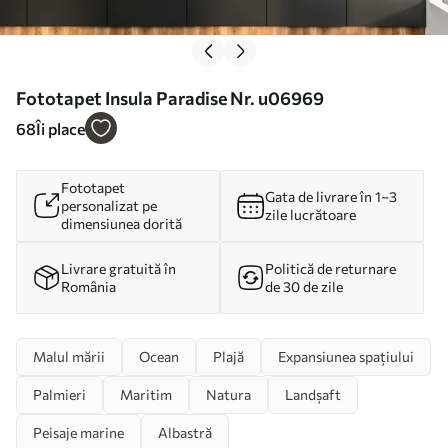
Fototapet Insula Paradise Nr. u06969
68
Îi place
Fototapet
Gata de livrare în 1–3
personalizat pe
zile lucrătoare
dimensiunea dorită
Livrare gratuită în
Politică de returnare
România
de 30 de zile
Malul mării
Ocean
Plajă
Expansiunea spațiului
Palmieri
Maritim
Natura
Landșaft
Peisaje marine
Albastră