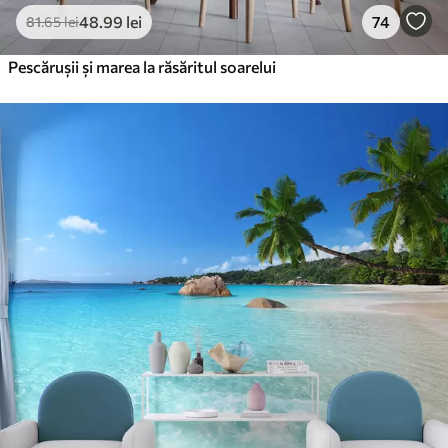
48
.99
lei
74
81
.65
lei
Pescărușii și marea la răsăritul soarelui