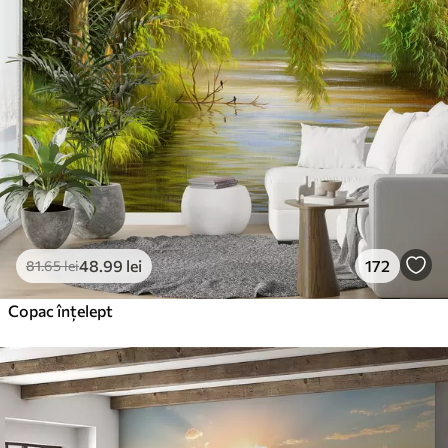
Premium
220
.02
132
.01
lei
/m²
Vinil Premium
250
.00
150
.00
lei
/m²
Peel and Stick
300
.00
180
.00
lei
/m²
48
.99
lei
172
81
.65
lei
Copac înțelept