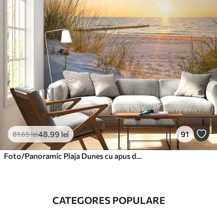
48
.99
lei
91
81
.65
lei
Foto/Panoramic Plaja Dunes cu apus de soare
CATEGORES POPULARE