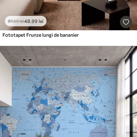
48
.99
lei
81
.65
lei
Fototapet Frunze lungi de bananier