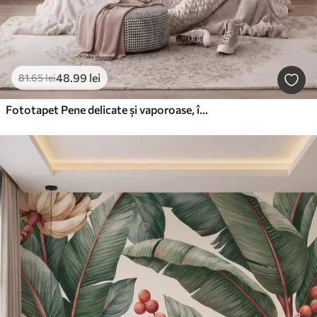
48
.99
lei
81
.65
lei
Fototapet Pene delicate și vaporoase, într-o nuanță de roz-piersică cu reflexii strălucitoare