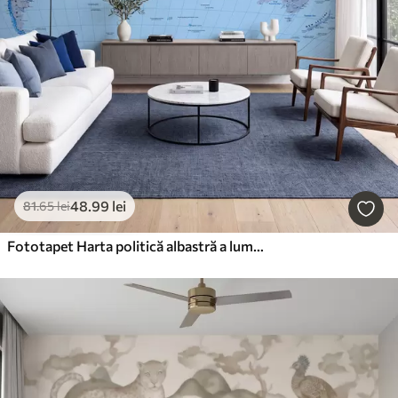
48
.99
lei
81
.65
lei
Fototapet Harta politică albastră a lumii cu steaguri, în limba engleză