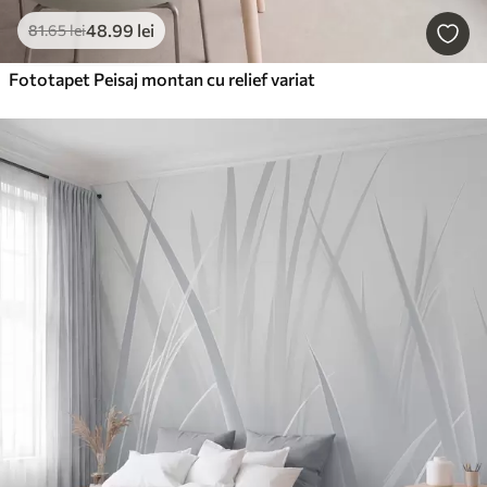
48
.99
lei
81
.65
lei
Fototapet Peisaj montan cu relief variat