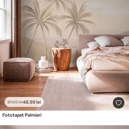
48
.99
lei
81
.65
lei
Fototapet Palmieri