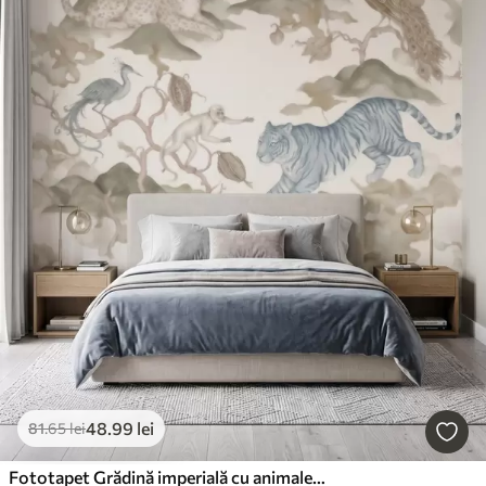
48
.99
lei
81
.65
lei
Fototapet Grădină imperială cu animale în stil oriental — maimuță, leopard, tigru, păun și stârc