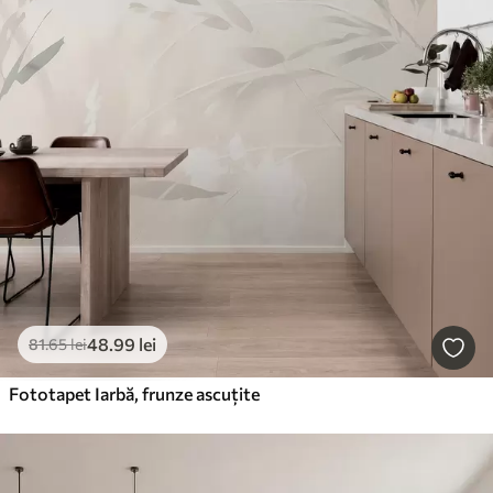
48
.99
lei
81
.65
lei
Fototapet Iarbă, frunze ascuțite