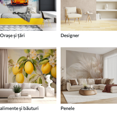
Orașe și țări
Designer
alimente și băuturi
Penele