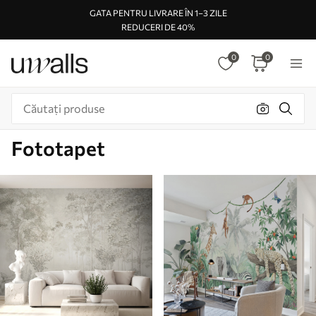
GATA PENTRU LIVRARE ÎN 1–3 ZILE
REDUCERI DE 40%
0
0
Fototapet