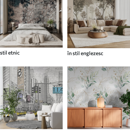
stil etnic
în stil englezesc