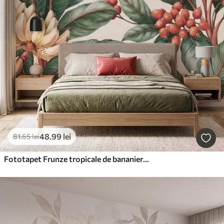
48
.99
lei
81
.65
lei
Fototapet Frunze tropicale de bananier cu ciorchini de boabe roșii de cafea, în stil acuarelă