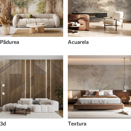
Pădurea
Acuarela
3d
Textura