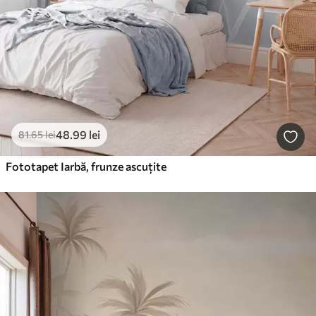
48
.99
lei
81
.65
lei
Fototapet Iarbă, frunze ascuțite