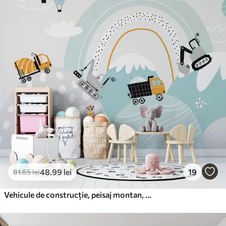
48
.99
lei
19
81
.65
lei
Vehicule de construcție, peisaj montan, baloane și nori în stil scandinav