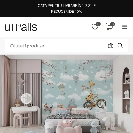
GATA PENTRU LIVRARE ÎN 1–3 ZILE
REDUCERI DE 40%
0
0