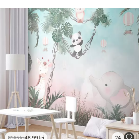
48
.99
lei
24
81
.65
lei