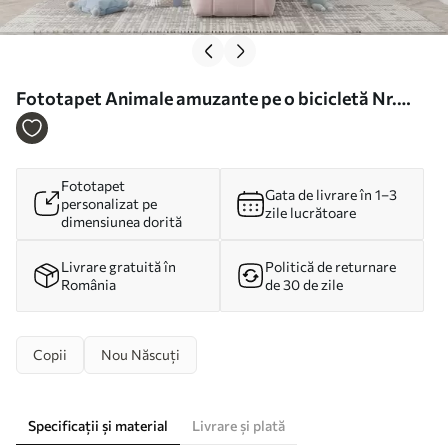
Fototapet Animale amuzante pe o bicicletă Nr.
u41137
Fototapet
Gata de livrare în 1–3
personalizat pe
zile lucrătoare
dimensiunea dorită
Livrare gratuită în
Politică de returnare
România
de 30 de zile
Copii
Nou Născuți
Specificații și material
Livrare și plată