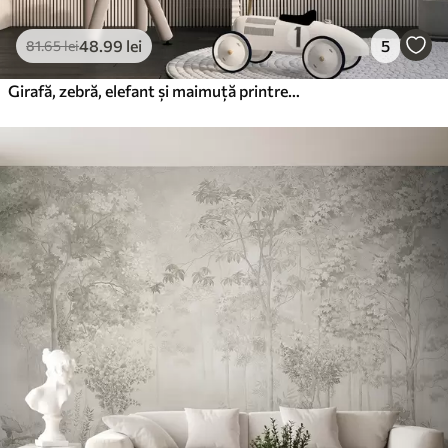
48
.99
lei
5
81
.65
lei
Girafă, zebră, elefant și maimuță printre frunziș