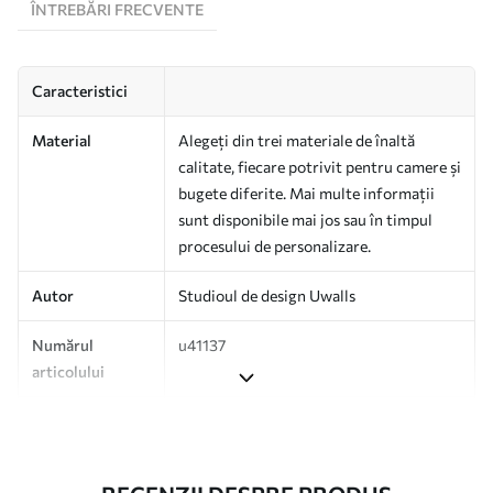
ÎNTREBĂRI FRECVENTE
Caracteristici
Material
Alegeți din trei materiale de înaltă
calitate, fiecare potrivit pentru camere și
bugete diferite. Mai multe informații
sunt disponibile mai jos sau în timpul
procesului de personalizare.
Autor
Studioul de design Uwalls
Numărul
u41137
articolului
Producție
Tipărit la comandă și livrat în role de
până la 50 cm lățime.