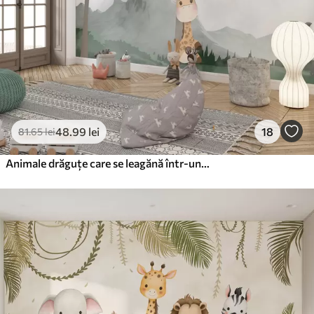
Vinil Premium
250
.00
150
.00
lei
/m²
Peel and Stick
300
.00
180
.00
lei
/m²
48
.99
lei
18
81
.65
lei
Animale drăguțe care se leagănă într-un hamac în pădure