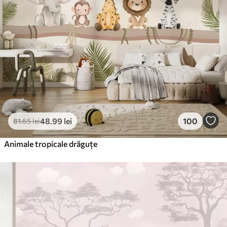
48
.99
lei
100
81
.65
lei
Animale tropicale drăguțe