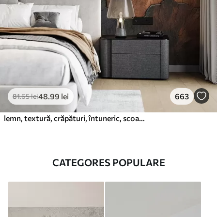
48
.99
lei
663
81
.65
lei
lemn, textură, crăpături, întuneric, scoarță, suprafață
CATEGORES POPULARE