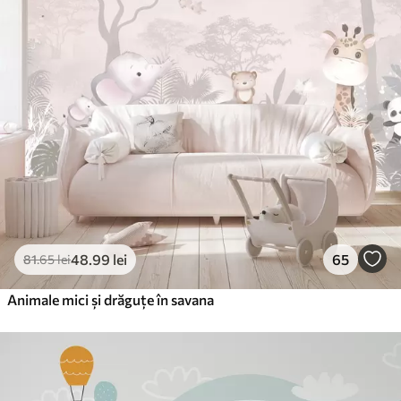
48
.99
lei
65
81
.65
lei
Animale mici și drăguțe în savana