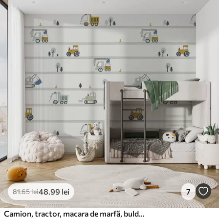
48
.99
lei
7
81
.65
lei
Camion, tractor, macara de marfă, buldozer, excavator