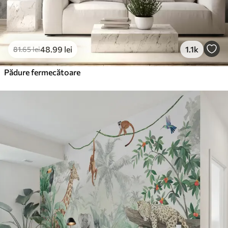
48
.99
lei
1.1k
81
.65
lei
Pădure fermecătoare