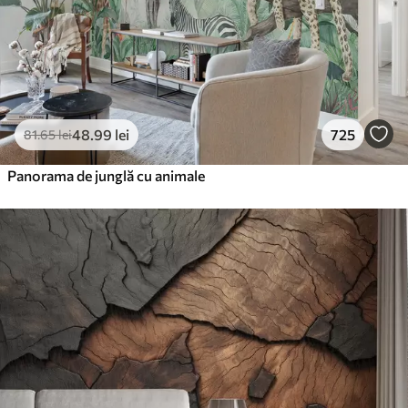
48
.99
lei
725
81
.65
lei
Panorama de junglă cu animale