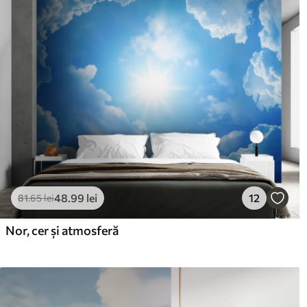
48
.99
lei
12
81
.65
lei
Nor, cer și atmosferă