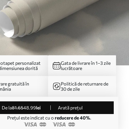
otapet personalizat
Gata de livrare în 1–3 zile
dimensiunea dorită
lucrătoare
rare gratuită în
Politică de returnare de
mânia
30 de zile
de la
81
.65
48
.99
lei
Arată prețul
Prețul este indicat cu o
reducere de 40%
.