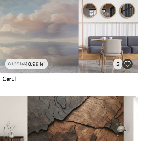
48
.99
lei
5
81
.65
lei
Cerul