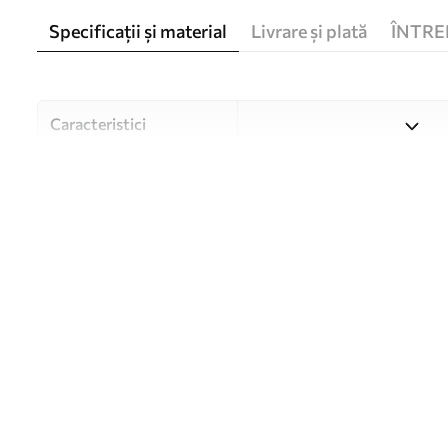
Specificații și material
Livrare și plată
ÎNTRE
Caracteristici
Material
Alegeți din trei materiale de
și bugete diferite. Mai multe
timpul procesului de persona
Autor
Studioul de design Uwalls
Numărul articolului
u51247
Producție
Tipărit la comandă și livrat 
Suplimentar
Disponibil cu strat de lac și