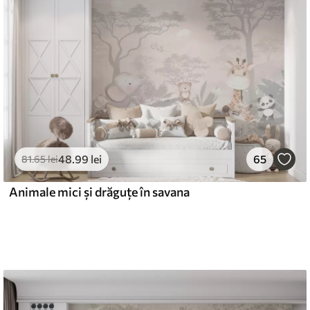
48
.99
lei
65
81
.65
lei
Animale mici și drăguțe în savana