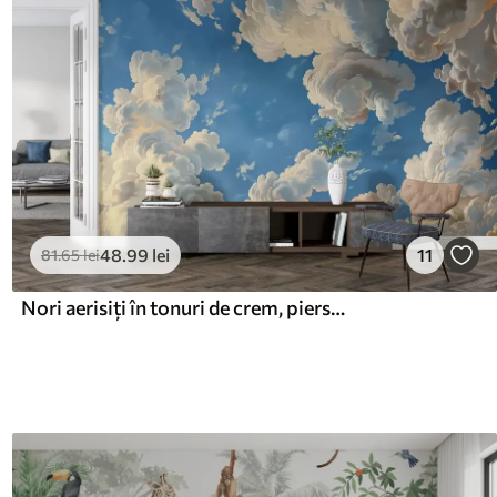
48
.99
lei
11
81
.65
lei
Nori aerisiți în tonuri de crem, piersică moale și auriu pal, pe un cer albastru profund și vibrant