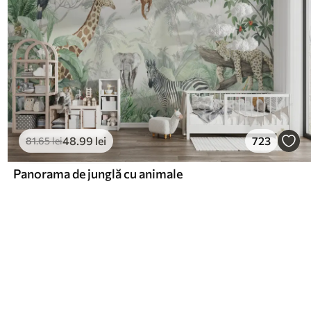
48
.99
lei
723
81
.65
lei
Panorama de junglă cu animale