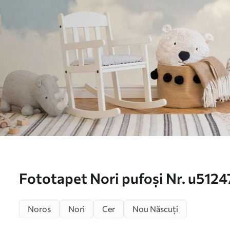
Fototapet Nori pufoși Nr. u5124
Noros
Nori
Cer
Nou Născuți