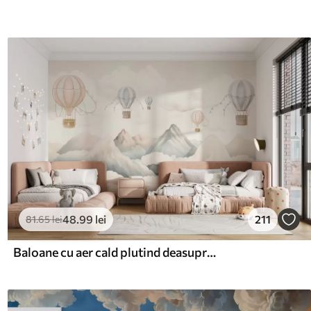
48
.99
lei
211
81
.65
lei
Baloane cu aer cald plutind deasupra munților în tonuri pastelate neutre și moi