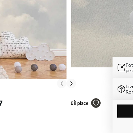
Fot
pe 
Liv
Ro
7
8
Îi place