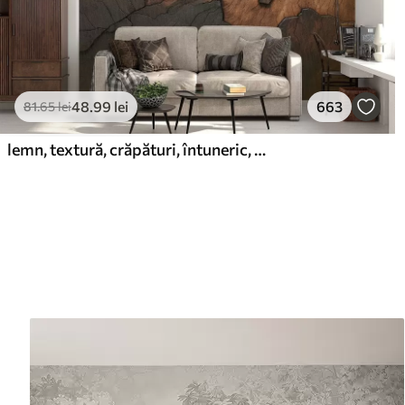
48
.99
lei
663
81
.65
lei
lemn, textură, crăpături, întuneric, scoarță, suprafață