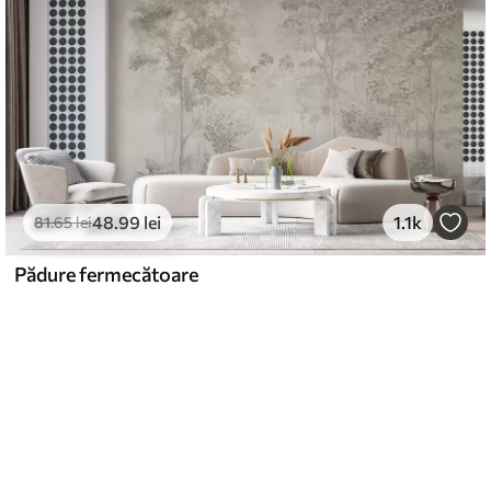
48
.99
lei
1.1k
81
.65
lei
Pădure fermecătoare