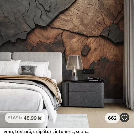
48
.99
lei
662
81
.65
lei
lemn, textură, crăpături, întuneric, scoarță, suprafață