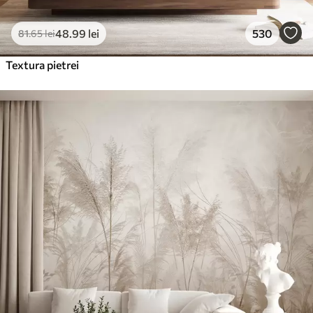
48
.99
lei
530
81
.65
lei
Textura pietrei