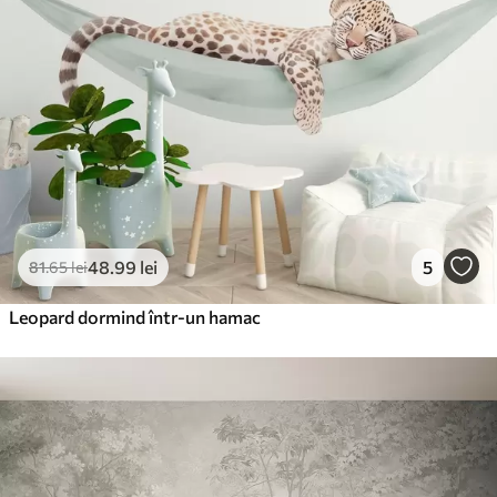
48
.99
lei
5
81
.65
lei
Leopard dormind într-un hamac