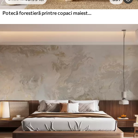
Potecă forestieră printre copaci maiestuoși, în stil acuarelă