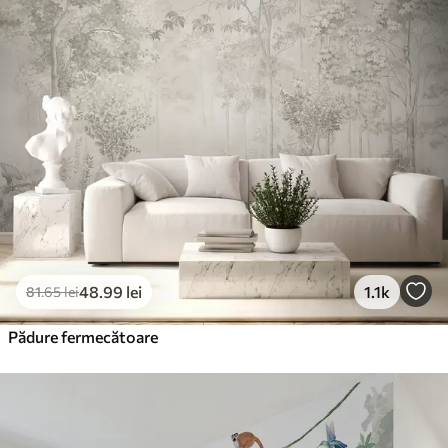
48
.99
lei
1.1k
81
.65
lei
Pădure fermecătoare