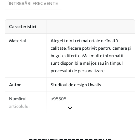
ÎNTREBĂRI FRECVENTE
Caracteristici
Material
Alegeți din trei materiale de înaltă
calitate, fiecare potrivit pentru camere și
bugete diferite. Mai multe informații
sunt disponibile mai jos sau în timpul
procesului de personalizare.
Autor
Studioul de design Uwalls
Numărul
u95505
articolului
Suprafață
Semi-mat.
Producție
Tipărit la comandă și livrat în role de