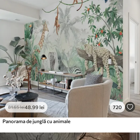
48
.99
lei
720
81
.65
lei
Panorama de junglă cu animale