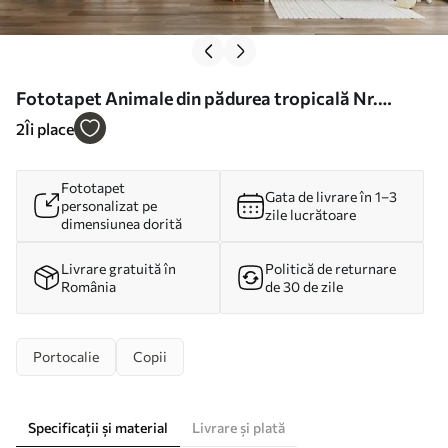
Fototapet Animale din pădurea tropicală Nr.
u95505
2
Îi place
Fototapet
Gata de livrare în 1–3
personalizat pe
zile lucrătoare
dimensiunea dorită
Livrare gratuită în
Politică de returnare
România
de 30 de zile
Portocalie
Copii
Specificații și material
Livrare și plată