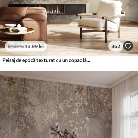
48
.99
lei
362
81
.65
lei
Peisaj de epocă texturat cu un copac lângă râu și un cer înnorat, arta naturii în tonuri sepia