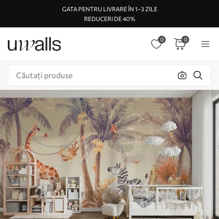
GATA PENTRU LIVRARE ÎN 1–3 ZILE
REDUCERI DE 40%
0
0