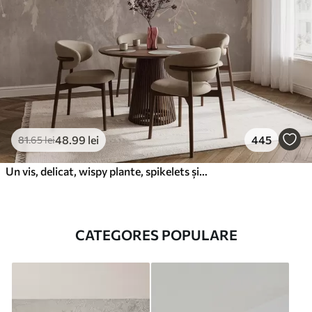
48
.99
lei
445
81
.65
lei
Un vis, delicat, wispy plante, spikelets și flori în culori pastelate maro pe un fundal cețos, texturat
CATEGORES POPULARE