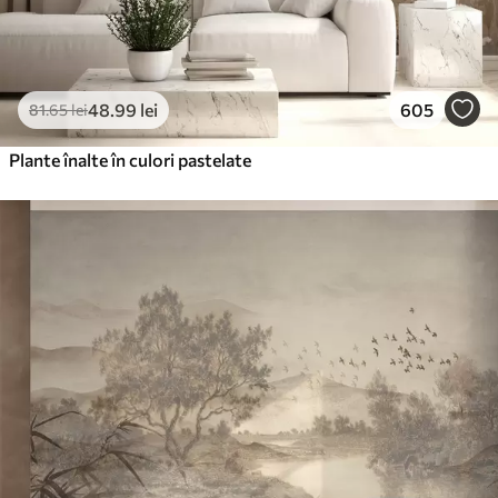
48
.99
lei
605
81
.65
lei
Plante înalte în culori pastelate