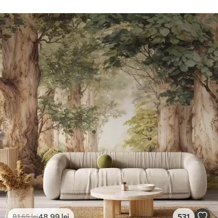
48
.99
lei
531
81
.65
lei