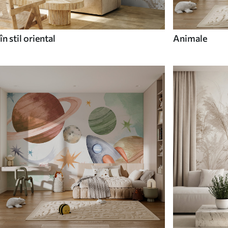
în stil oriental
Animale