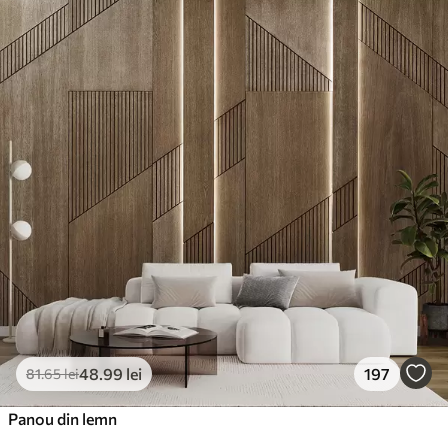
48
.99
lei
197
81
.65
lei
Panou din lemn