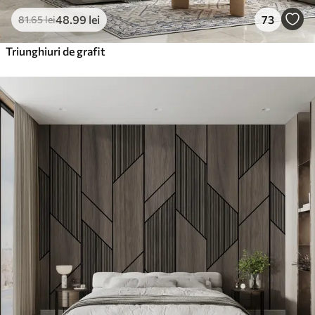
48
.99
lei
73
81
.65
lei
Triunghiuri de grafit