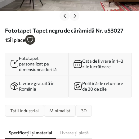
Fototapet Tapet negru de cărămidă Nr. u53027
15
Îi place
Fototapet
Gata de livrare în 1–3
personalizat pe
zile lucrătoare
dimensiunea dorită
Livrare gratuită în
Politică de returnare
România
de 30 de zile
Tstil industrial
Minimalist
3D
Specificații și material
Livrare și plată