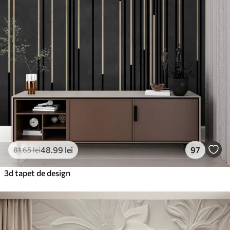
48
.99
lei
97
81
.65
lei
3d tapet de design