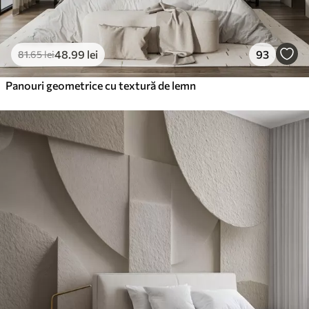
48
.99
lei
93
81
.65
lei
Panouri geometrice cu textură de lemn