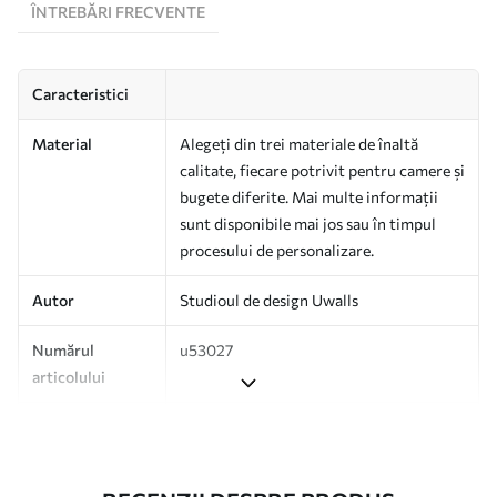
ÎNTREBĂRI FRECVENTE
Caracteristici
Material
Alegeți din trei materiale de înaltă
calitate, fiecare potrivit pentru camere și
bugete diferite. Mai multe informații
sunt disponibile mai jos sau în timpul
procesului de personalizare.
Autor
Studioul de design Uwalls
Numărul
u53027
articolului
Producție
Tipărit la comandă și livrat în role de
până la 50 cm lățime.