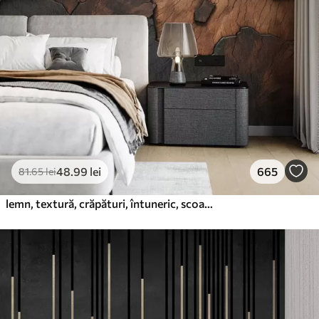
48
.99
lei
665
81
.65
lei
lemn, textură, crăpături, întuneric, scoarță, suprafață