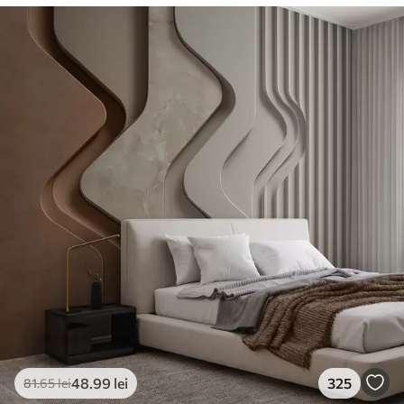
48
.99
lei
325
81
.65
lei