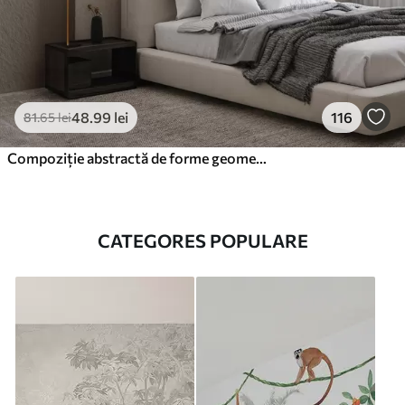
48
.99
lei
116
81
.65
lei
Compoziție abstractă de forme geometrice bej
CATEGORES POPULARE