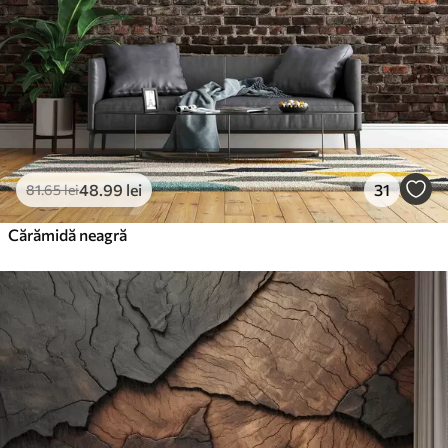
Vinil Premium
250
.00
150
.00
lei
/m²
Peel and Stick
300
.00
180
.00
lei
/m²
48
.99
lei
31
81
.65
lei
Cărămidă neagră