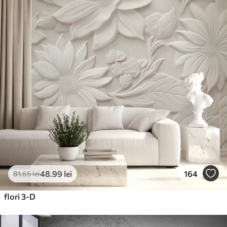
48
.99
lei
164
81
.65
lei
flori 3-D