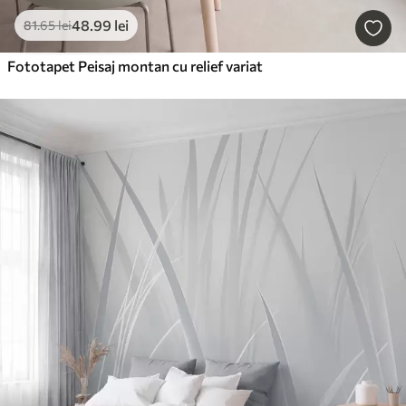
48
.99
lei
81
.65
lei
Fototapet Peisaj montan cu relief variat