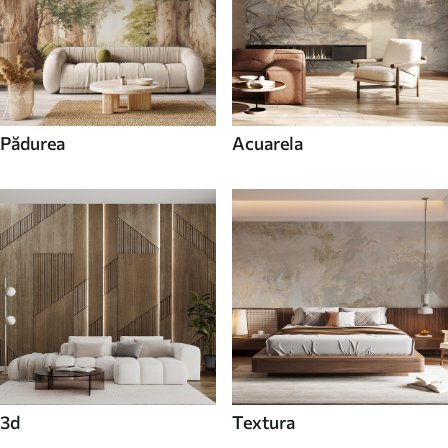
Pădurea
Acuarela
3d
Textura