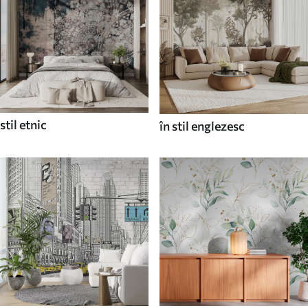
stil etnic
în stil englezesc