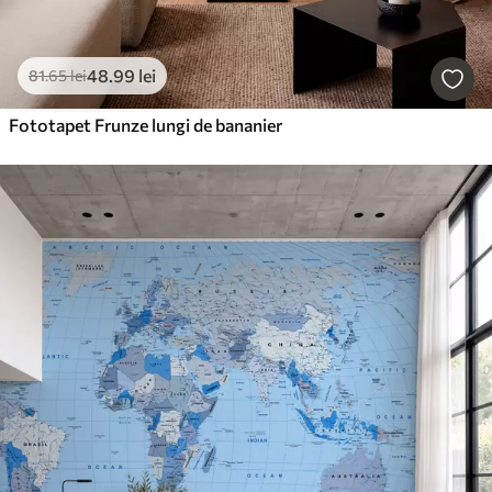
48
.99
lei
81
.65
lei
Fototapet Frunze lungi de bananier