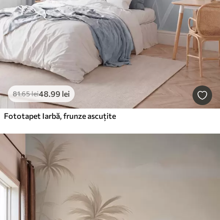
48
.99
lei
81
.65
lei
Fototapet Iarbă, frunze ascuțite