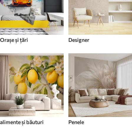
Orașe și țări
Designer
alimente și băuturi
Penele