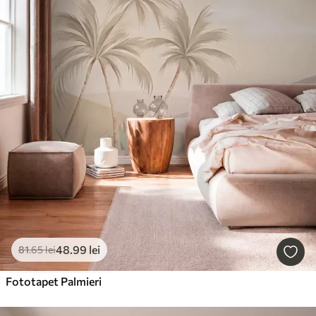
48
.99
lei
81
.65
lei
Fototapet Palmieri