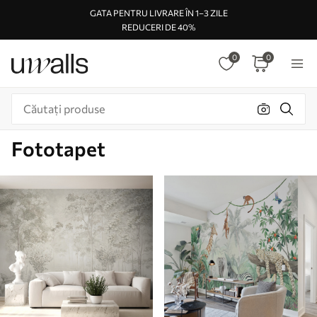
GATA PENTRU LIVRARE ÎN 1–3 ZILE
REDUCERI DE 40%
0
0
Fototapet