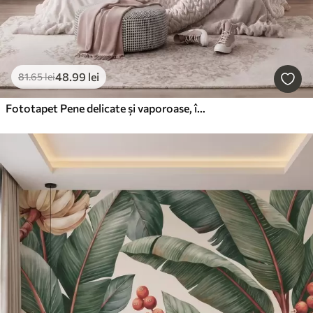
48
.99
lei
81
.65
lei
Fototapet Pene delicate și vaporoase, într-o nuanță de roz-piersică cu reflexii strălucitoare