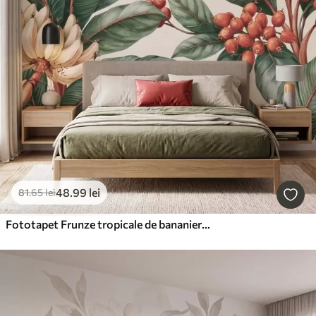
48
.99
lei
81
.65
lei
Fototapet Frunze tropicale de bananier cu ciorchini de boabe roșii de cafea, în stil acuarelă