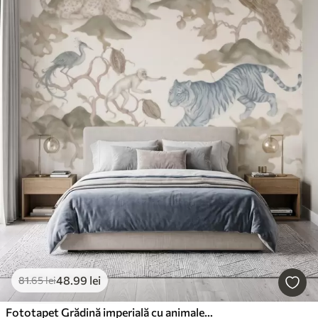
48
.99
lei
81
.65
lei
Fototapet Grădină imperială cu animale în stil oriental — maimuță, leopard, tigru, păun și stârc