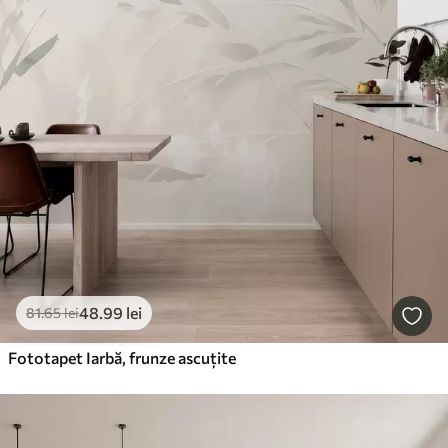
48
.99
lei
81
.65
lei
Fototapet Iarbă, frunze ascuțite