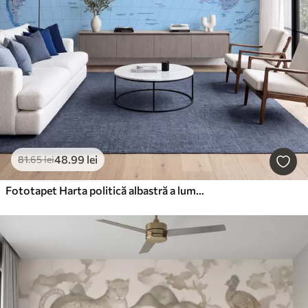
48
.99
lei
81
.65
lei
Fototapet Harta politică albastră a lumii cu steaguri, în limba engleză