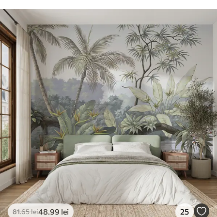
48
.99
lei
25
81
.65
lei