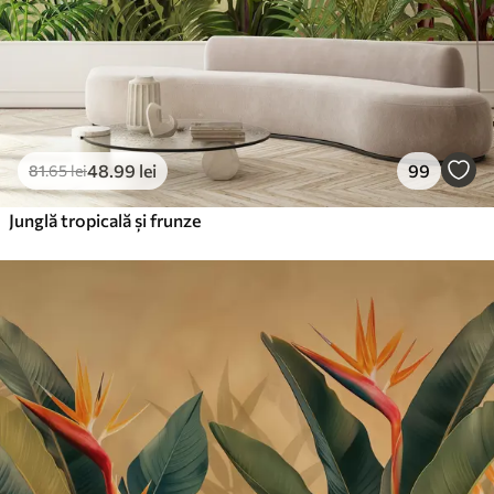
48
.99
lei
99
81
.65
lei
Junglă tropicală și frunze