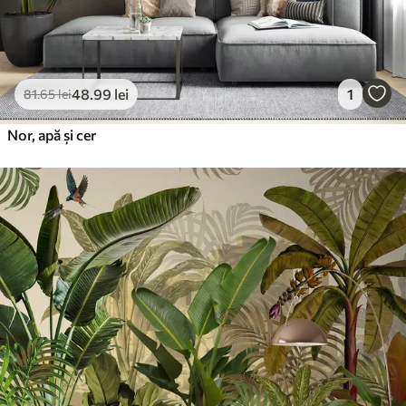
48
.99
lei
1
81
.65
lei
Nor, apă și cer