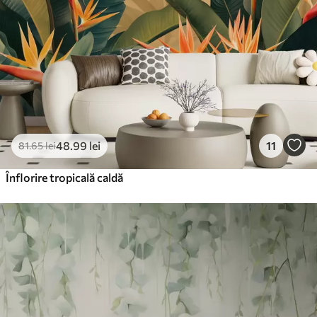
48
.99
lei
11
81
.65
lei
Înflorire tropicală caldă