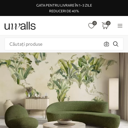
GATA PENTRU LIVRARE ÎN 1–3 ZILE
REDUCERI DE 40%
0
0