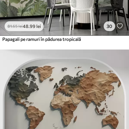
48
.99
lei
30
81
.65
lei
Papagali pe ramuri în pădurea tropicală