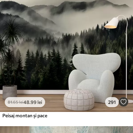
Standard
166
.65
99
.99
lei
/m²
Premium
220
.02
132
.01
lei
/m²
Vinil Premium
250
.00
150
.00
lei
/m²
Peel and Stick
300
.00
180
.00
lei
/m²
48
.99
lei
291
81
.65
lei
Peisaj montan și pace