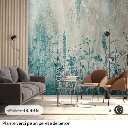
48
.99
lei
3
81
.65
lei
Plante verzi pe un perete de beton