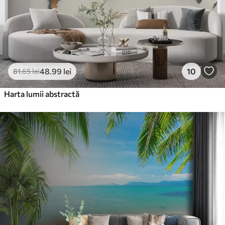
48
.99
lei
10
81
.65
lei
Harta lumii abstractă