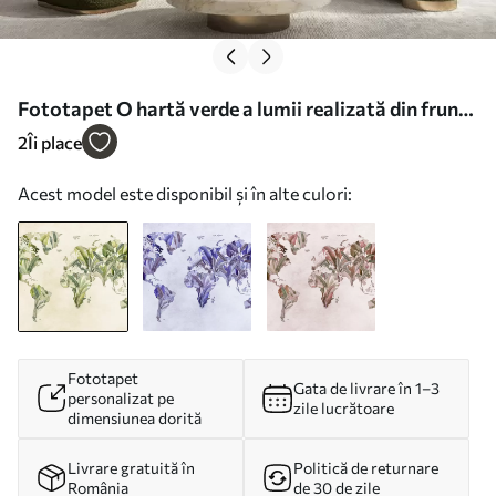
Fototapet O hartă verde a lumii realizată din frunze
de bananier Nr. c00007
2
Îi place
Acest model este disponibil și în alte culori:
Fototapet
Gata de livrare în 1–3
personalizat pe
zile lucrătoare
dimensiunea dorită
Livrare gratuită în
Politică de returnare
România
de 30 de zile