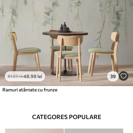
48
.99
lei
39
81
.65
lei
Ramuri atârnate cu frunze
CATEGORES POPULARE