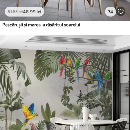
48
.99
lei
74
81
.65
lei
Pescărușii și marea la răsăritul soarelui