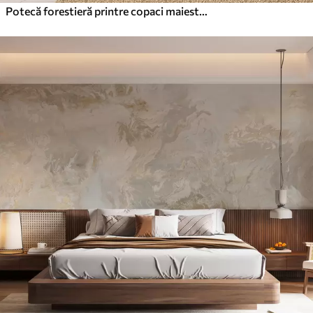
Potecă forestieră printre copaci maiestuoși, în stil acuarelă