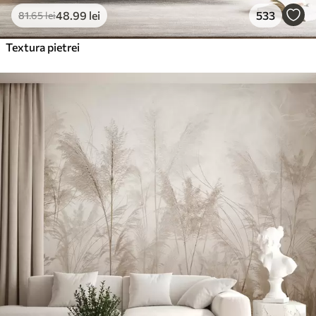
48
.99
lei
533
81
.65
lei
Textura pietrei