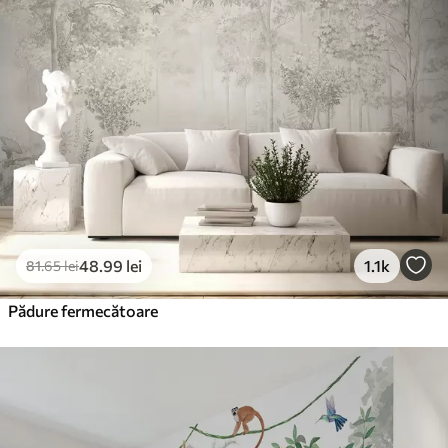
Premium
220
.02
132
.01
lei
/m²
Vinil Premium
250
.00
150
.00
lei
/m²
Peel and Stick
300
.00
180
.00
lei
/m²
48
.99
lei
1.1k
81
.65
lei
Pădure fermecătoare