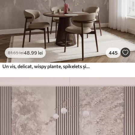
48
.99
lei
445
81
.65
lei
Un vis, delicat, wispy plante, spikelets și flori în culori pastelate maro pe un fundal cețos, texturat