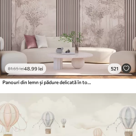
48
.99
lei
521
81
.65
lei
Panouri din lemn și pădure delicată în tonuri roz