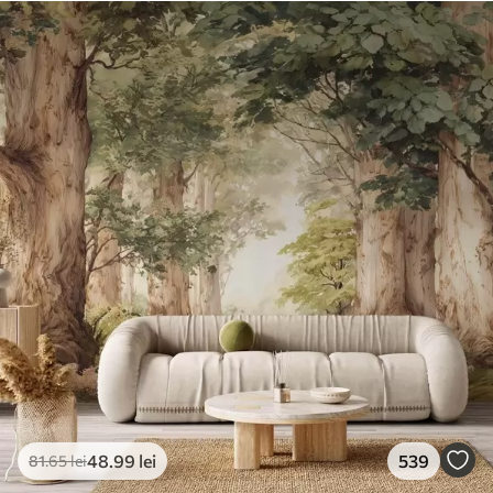
48
.99
lei
539
81
.65
lei