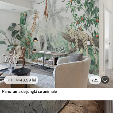
48
.99
lei
725
81
.65
lei
Panorama de junglă cu animale