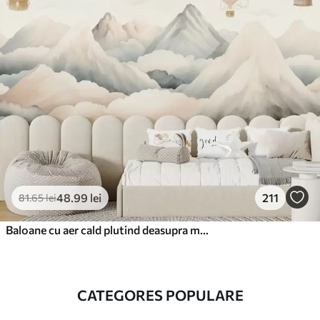
48
.99
lei
211
81
.65
lei
Baloane cu aer cald plutind deasupra munților în tonuri pastelate neutre și moi
CATEGORES POPULARE