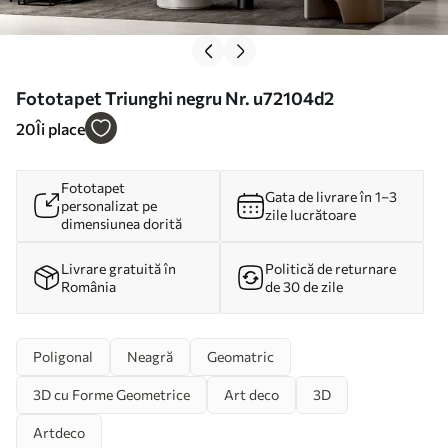
Fototapet Triunghi negru Nr. u72104d2
20
Îi place
Fototapet
Gata de livrare în 1–3
personalizat pe
zile lucrătoare
dimensiunea dorită
Livrare gratuită în
Politică de returnare
România
de 30 de zile
Poligonal
Neagră
Geomatric
3D cu Forme Geometrice
Art deco
3D
Artdeco