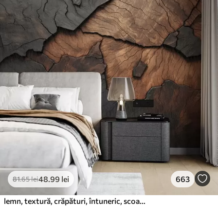
48
.99
lei
663
81
.65
lei
lemn, textură, crăpături, întuneric, scoarță, suprafață