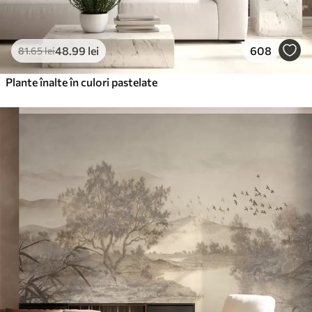
48
.99
lei
608
81
.65
lei
Plante înalte în culori pastelate