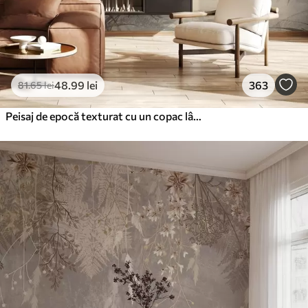
48
.99
lei
363
81
.65
lei
Peisaj de epocă texturat cu un copac lângă râu și un cer înnorat, arta naturii în tonuri sepia