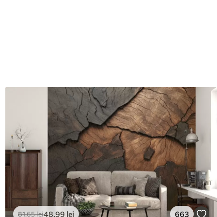
48
.99
lei
663
81
.65
lei