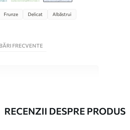
Frunze
Delicat
Albăstrui
BĂRI FRECVENTE
 înaltă calitate, fiecare potrivit pentru camere
 informații sunt disponibile mai jos sau în
lizare.
RECENZII DESPRE PRODUS