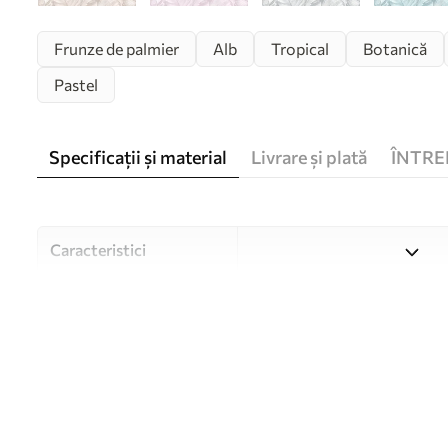
Frunze de palmier
Alb
Tropical
Botanică
Pastel
Specificații și material
Livrare și plată
ÎNTRE
Caracteristici
Material
Alegeți din trei materiale de
și bugete diferite. Mai multe
timpul procesului de persona
Autor
Studioul de design Uwalls
Numărul articolului
u98951v5