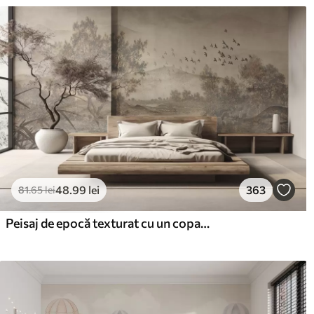
48
.99
lei
363
81
.65
lei
Peisaj de epocă texturat cu un copac lângă râu și un cer înnorat, arta naturii în tonuri sepia