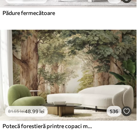
Pădure fermecătoare
48
.99
lei
536
81
.65
lei
Potecă forestieră printre copaci maiestuoși, în stil acuarelă