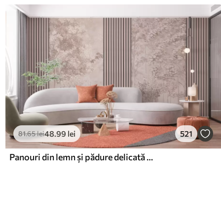
48
.99
lei
521
81
.65
lei
Panouri din lemn și pădure delicată în tonuri roz