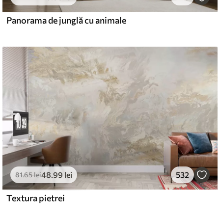
Panorama de junglă cu animale
48
.99
lei
532
81
.65
lei
Textura pietrei