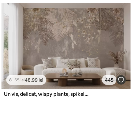
48
.99
lei
445
81
.65
lei
Un vis, delicat, wispy plante, spikelets și flori în culori pastelate maro pe un fundal cețos, texturat