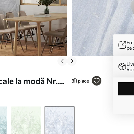
Fot
pe 
Liv
Ro
cale la modă Nr.
3
Îi place