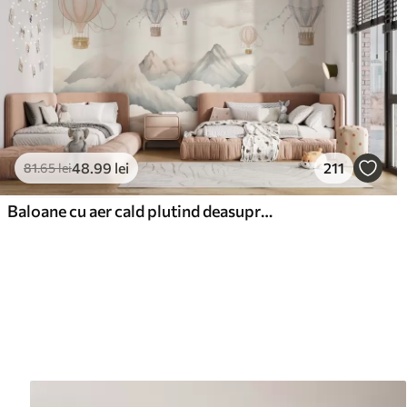
48
.99
lei
211
81
.65
lei
Baloane cu aer cald plutind deasupra munților în tonuri pastelate neutre și moi