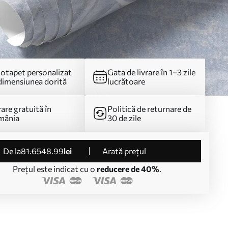
otapet personalizat
Gata de livrare în 1–3 zile
dimensiunea dorită
lucrătoare
rare gratuită în
Politică de returnare de
mânia
30 de zile
de la
81
.65
48
.99
lei
Arată prețul
Prețul este indicat cu o
reducere de 40%
.