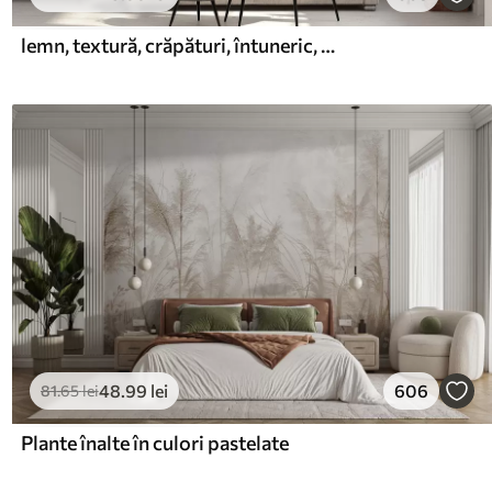
lemn, textură, crăpături, întuneric, scoarță, suprafață
48
.99
lei
606
81
.65
lei
Plante înalte în culori pastelate