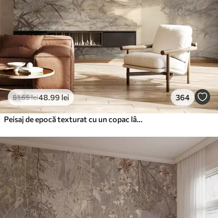
48
.99
lei
364
81
.65
lei
Peisaj de epocă texturat cu un copac lângă râu și un cer înnorat, arta naturii în tonuri sepia