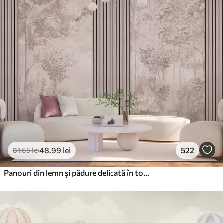
48
.99
lei
522
81
.65
lei
Panouri din lemn și pădure delicată în tonuri roz