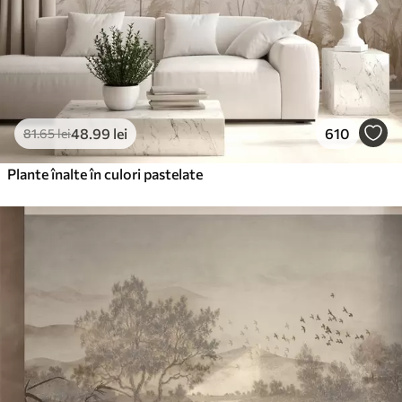
48
.99
lei
610
81
.65
lei
Plante înalte în culori pastelate