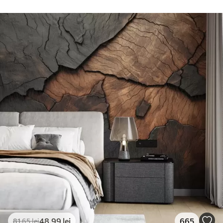
48
.99
lei
665
81
.65
lei