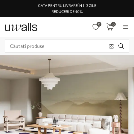
GATA PENTRU LIVRARE ÎN 1–3 ZILE
REDUCERI DE 40%
0
0