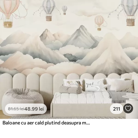
48
.99
lei
211
81
.65
lei
Baloane cu aer cald plutind deasupra munților în tonuri pastelate neutre și moi