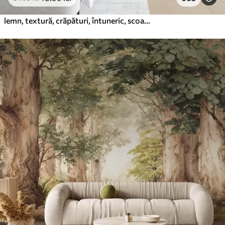
lemn, textură, crăpături, întuneric, scoarță, suprafață