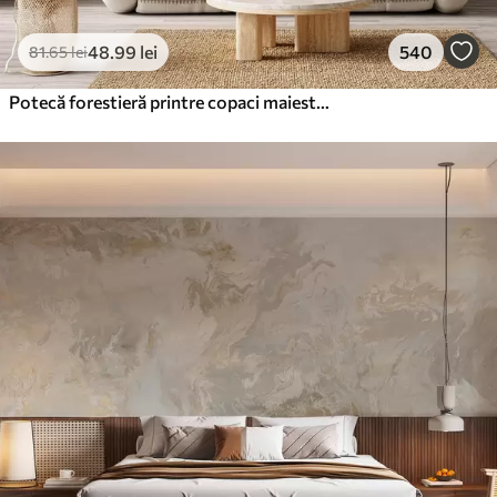
48
.99
lei
540
81
.65
lei
Potecă forestieră printre copaci maiestuoși, în stil acuarelă