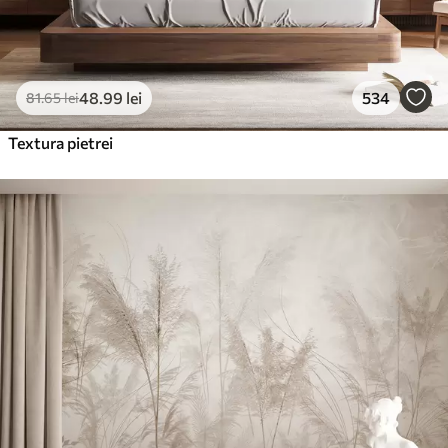
48
.99
lei
534
81
.65
lei
Textura pietrei