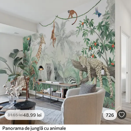
48
.99
lei
726
81
.65
lei
Panorama de junglă cu animale