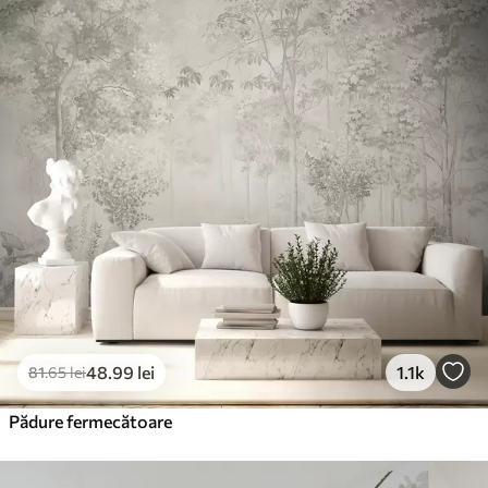
Standard
166
.65
99
.99
lei
/m²
Premium
220
.02
132
.01
lei
/m²
Vinil Premium
250
.00
150
.00
lei
/m²
Peel and Stick
300
.00
180
.00
lei
/m²
48
.99
lei
1.1k
81
.65
lei
Pădure fermecătoare