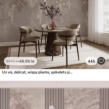
48
.99
lei
445
81
.65
lei
Un vis, delicat, wispy plante, spikelets și flori în culori pastelate maro pe un fundal cețos, texturat