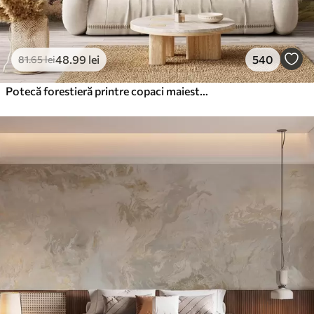
48
.99
lei
540
81
.65
lei
Potecă forestieră printre copaci maiestuoși, în stil acuarelă