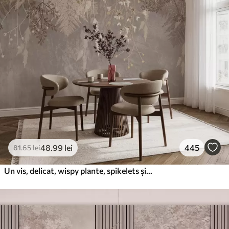
48
.99
lei
445
81
.65
lei
Un vis, delicat, wispy plante, spikelets și flori în culori pastelate maro pe un fundal cețos, texturat