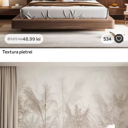
48
.99
lei
534
81
.65
lei
Textura pietrei