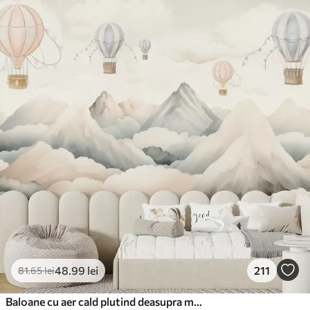
48
.99
lei
211
81
.65
lei
Baloane cu aer cald plutind deasupra munților în tonuri pastelate neutre și moi