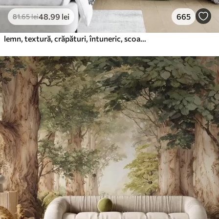
48
.99
lei
665
81
.65
lei
lemn, textură, crăpături, întuneric, scoarță, suprafață