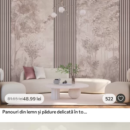
48
.99
lei
522
81
.65
lei
Panouri din lemn și pădure delicată în tonuri roz