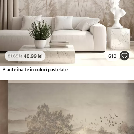
48
.99
lei
610
81
.65
lei
Plante înalte în culori pastelate