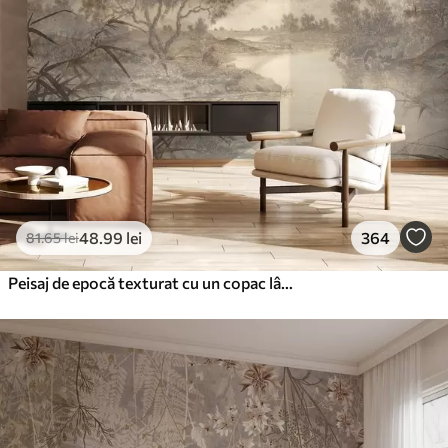
48
.99
lei
364
81
.65
lei
Peisaj de epocă texturat cu un copac lângă râu și un cer înnorat, arta naturii în tonuri sepia