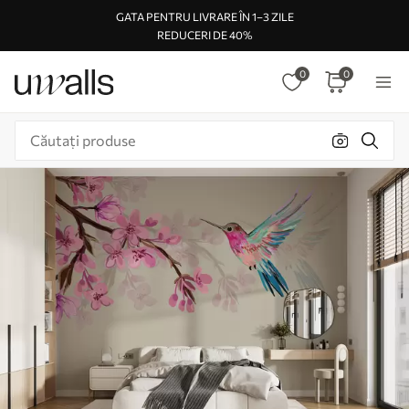
GATA PENTRU LIVRARE ÎN 1–3 ZILE
REDUCERI DE 40%
0
0