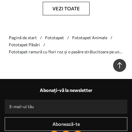
VEZI TOATE
Pagină de start
Fototapet
Fototapet Animale
Fototapet Păsări
Fototapet ramură cu flori roz și o pasăre strălucitoare pe un
fundal roz Nr. w00693v1
Abonați-vă la newsletter
Abonează-te