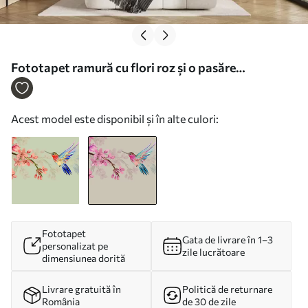
Fototapet ramură cu flori roz și o pasăre
strălucitoare pe un fundal roz Nr. w00693v1
Acest model este disponibil și în alte culori:
Fototapet
Gata de livrare în 1–3
personalizat pe
zile lucrătoare
dimensiunea dorită
Livrare gratuită în
Politică de returnare
România
de 30 de zile