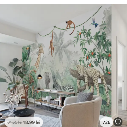
48
.99
lei
726
81
.65
lei