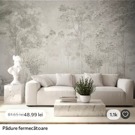
Standard
166
.65
99
.99
lei
/m²
Premium
220
.02
132
.01
lei
/m²
Vinil Premium
250
.00
150
.00
lei
/m²
Peel and Stick
300
.00
180
.00
lei
/m²
48
.99
lei
1.1k
81
.65
lei
Pădure fermecătoare