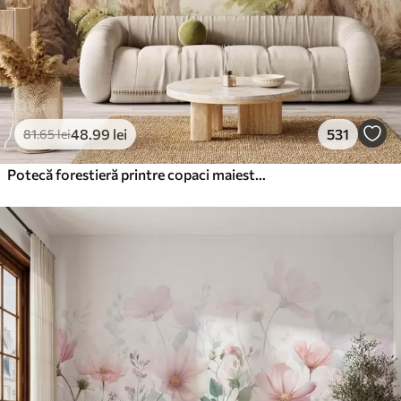
48
.99
lei
531
81
.65
lei
Potecă forestieră printre copaci maiestuoși, în stil acuarelă