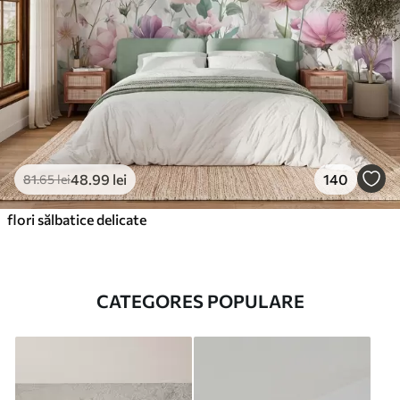
48
.99
lei
140
81
.65
lei
flori sălbatice delicate
CATEGORES POPULARE