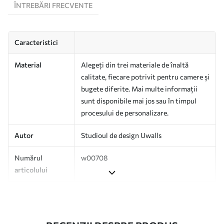
ÎNTREBĂRI FRECVENTE
Caracteristici
Material
Alegeți din trei materiale de înaltă
calitate, fiecare potrivit pentru camere și
bugete diferite. Mai multe informații
sunt disponibile mai jos sau în timpul
procesului de personalizare.
Autor
Studioul de design Uwalls
Numărul
w00708
articolului
Producție
Tipărit la comandă și livrat în role de
până la 50 cm lățime.