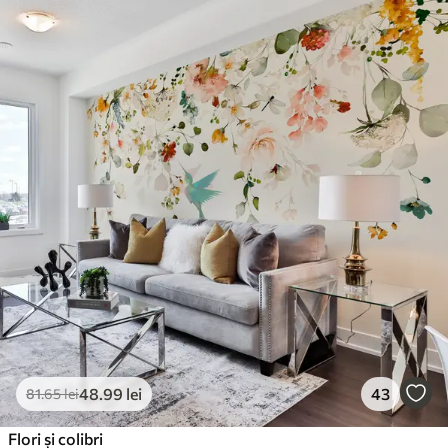
48
.99
lei
43
81
.65
lei
Flori și colibri