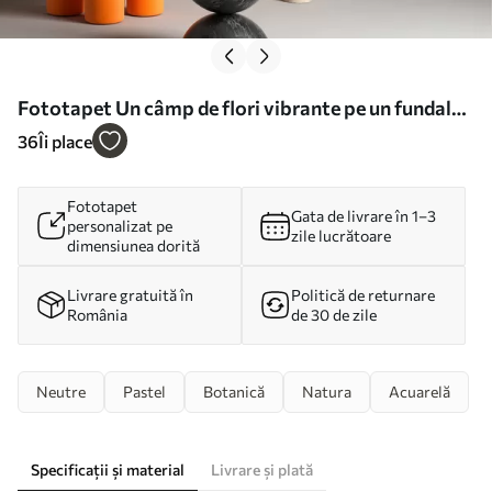
Fototapet Un câmp de flori vibrante pe un fundal
moale, cețos, cu flori albe delicate și iarbă subțire
36
Îi place
Nr. w00708
Fototapet
Gata de livrare în 1–3
personalizat pe
zile lucrătoare
dimensiunea dorită
Livrare gratuită în
Politică de returnare
România
de 30 de zile
Neutre
Pastel
Botanică
Natura
Acuarelă
Specificații și material
Livrare și plată