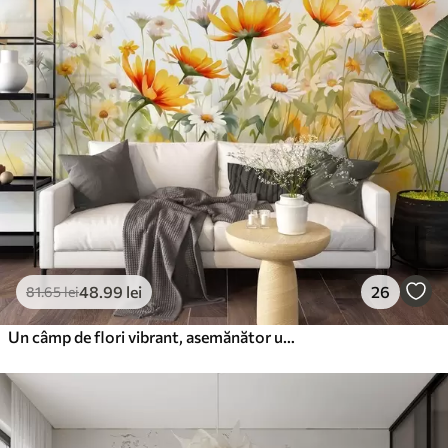
48
.99
lei
26
81
.65
lei
Un câmp de flori vibrant, asemănător unei acuarele, cu flori portocalii și galbene, cu un fluture deasupra florilor