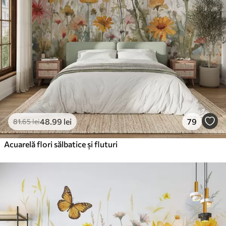
48
.99
lei
79
81
.65
lei
Acuarelă flori sălbatice și fluturi