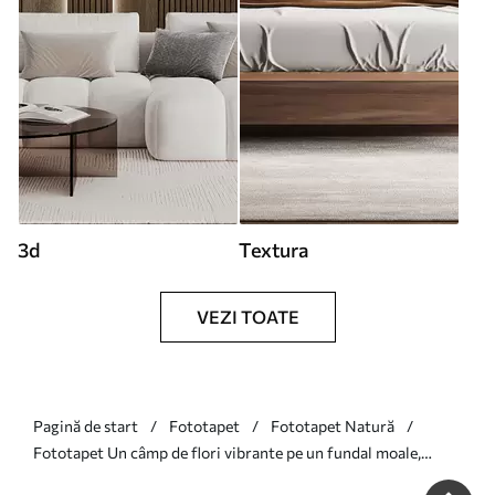
3d
Textura
VEZI TOATE
Pagină de start
Fototapet
Fototapet Natură
Fototapet Un câmp de flori vibrante pe un fundal moale,
cețos, cu flori albe delicate și iarbă subțire Nr. w00708