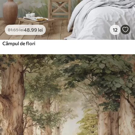
48
.99
lei
12
81
.65
lei
Câmpul de flori