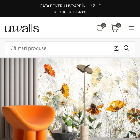
GATA PENTRU LIVRARE ÎN 1–3 ZILE
REDUCERI DE 40%
0
0