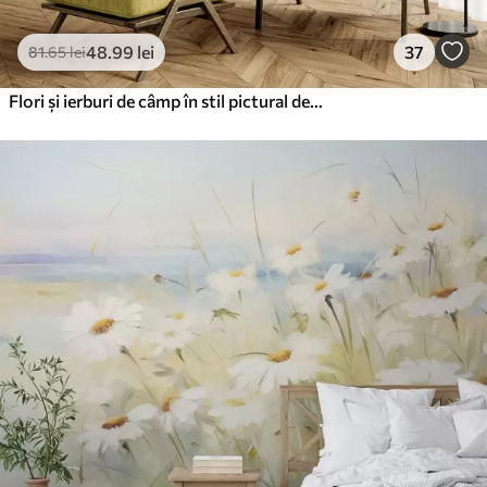
48
.99
lei
37
81
.65
lei
Flori și ierburi de câmp în stil pictural delicat