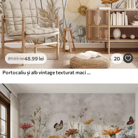
Vinil Premium
250
.00
150
.00
lei
/m²
Peel and Stick
300
.00
180
.00
lei
/m²
48
.99
lei
20
81
.65
lei
Portocaliu și alb vintage texturat maci cu tulpini subțiri și frunze, fundal bej deschis, stil acuarelă