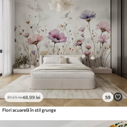
48
.99
lei
59
81
.65
lei
Flori acuarelă în stil grunge