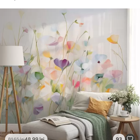
48
.99
lei
93
81
.65
lei