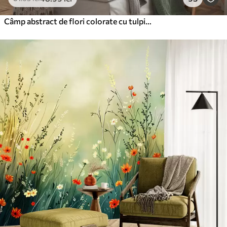
Câmp abstract de flori colorate cu tulpini lungi și frunze verzi, texturate, în culori pastelate, deschise