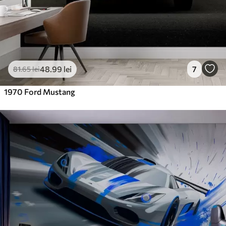
48
.99
lei
7
81
.65
lei
1970 Ford Mustang