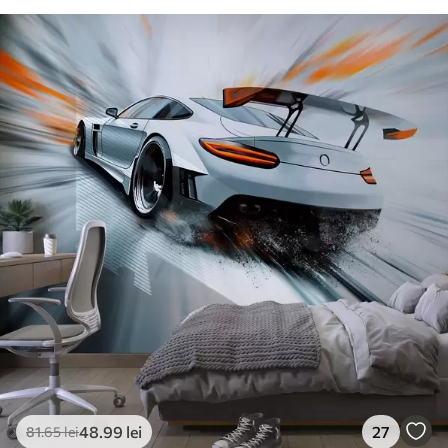
48
.99
lei
27
81
.65
lei