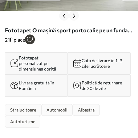
Fototapet O mașină sport portocalie pe un fundal
gri de drum schițat printre munți și brazi. Pentru a
21
Îi place
decora camera unui băiat Nr. w00954
Fototapet
Gata de livrare în 1–3
personalizat pe
zile lucrătoare
dimensiunea dorită
Livrare gratuită în
Politică de returnare
România
de 30 de zile
Strălucitoare
Automobil
Albastră
Autoturisme