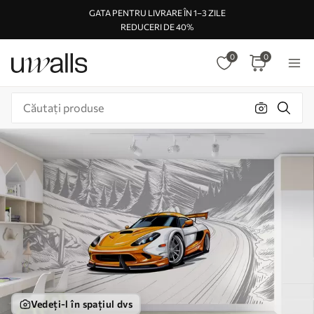
GATA PENTRU LIVRARE ÎN 1–3 ZILE
REDUCERI DE 40%
0
0
Vedeți-l în spațiul dvs