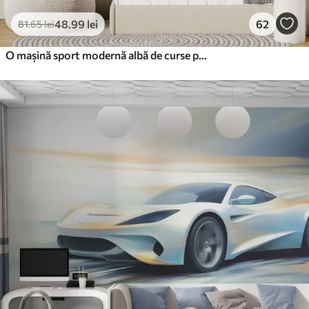
48
.99
lei
62
81
.65
lei
O mașină sport modernă albă de curse pe fundal de palmieri și zgârie-nori în tehnica acuarelă liberă