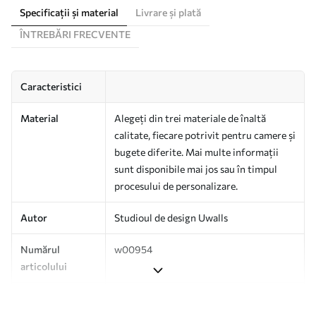
Specificații și material
Livrare și plată
ÎNTREBĂRI FRECVENTE
Caracteristici
Material
Alegeți din trei materiale de înaltă
calitate, fiecare potrivit pentru camere și
bugete diferite. Mai multe informații
sunt disponibile mai jos sau în timpul
procesului de personalizare.
Autor
Studioul de design Uwalls
Numărul
w00954
articolului
Producție
Tipărit la comandă și livrat în role de
până la 50 cm lățime.