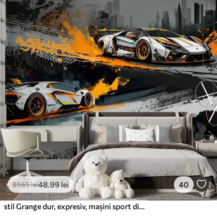
48
.99
lei
40
81
.65
lei
stil Grange dur, expresiv, mașini sport dinamice