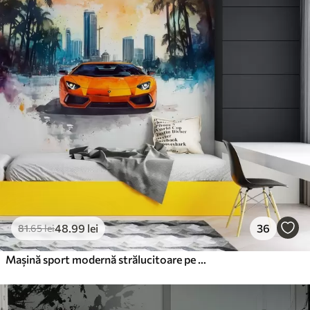
48
.99
lei
36
81
.65
lei
Mașină sport modernă strălucitoare pe fundal de palmieri și zgârie-nori în tehnica acuarelei a la prima