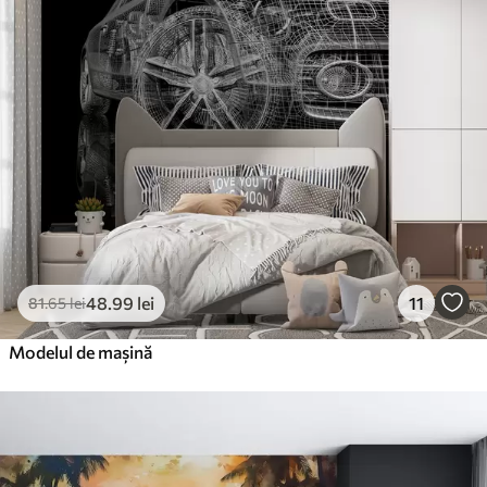
48
.99
lei
11
81
.65
lei
Modelul de mașină