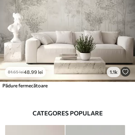
48
.99
lei
1.1k
81
.65
lei
Pădure fermecătoare
CATEGORES POPULARE