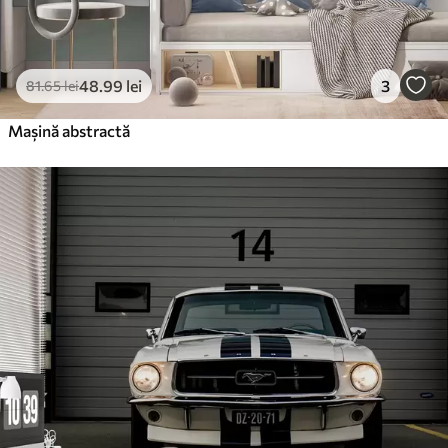
48
.99
lei
3
81
.65
lei
Mașină abstractă