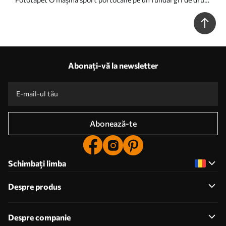
schițat printre munți și brazi. Pentru a decora camera unui
băiat Nr. w00954
Abonați-vă la newsletter
Abonează-te
Schimbați limba
Despre produs
Despre companie