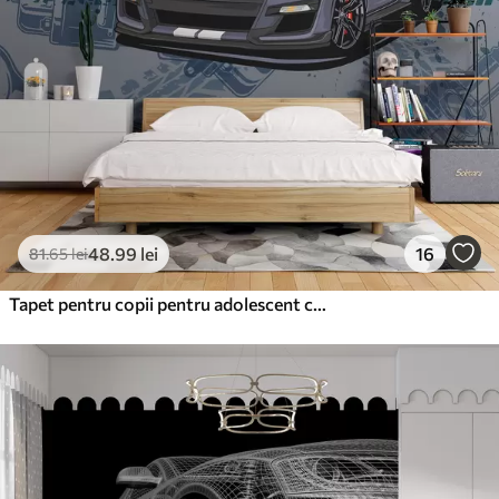
220
.02
132
.01
lei
/m²
Vinil Premium
250
.00
150
.00
lei
/m²
Peel and Stick
300
.00
180
.00
lei
/m²
48
.99
lei
16
81
.65
lei
Tapet pentru copii pentru adolescent cu mașină și litere grafice în albastru