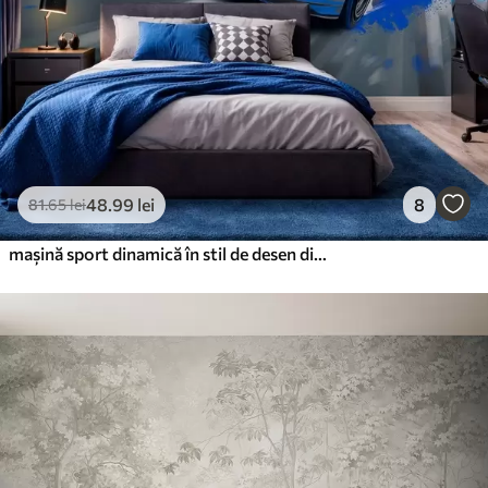
48
.99
lei
8
81
.65
lei
mașină sport dinamică în stil de desen digital cu accente albastre