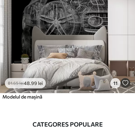
48
.99
lei
11
81
.65
lei
Modelul de mașină
CATEGORES POPULARE