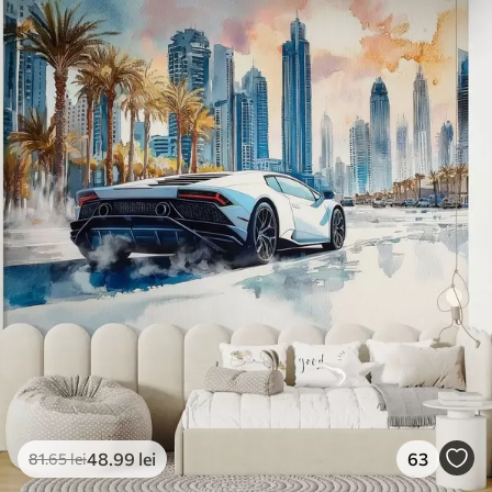
48
.99
lei
63
81
.65
lei