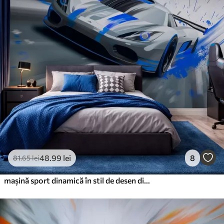
48
.99
lei
8
81
.65
lei
mașină sport dinamică în stil de desen digital cu accente albastre