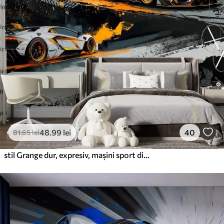
Premium
220
.02
132
.01
lei
/m²
Vinil Premium
250
.00
150
.00
lei
/m²
Peel and Stick
300
.00
180
.00
lei
/m²
48
.99
lei
40
81
.65
lei
stil Grange dur, expresiv, mașini sport dinamice