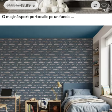
48
.99
lei
21
81
.65
lei
O mașină sport portocalie pe un fundal gri de drum schițat printre munți și brazi. Pentru a decora camera unui băiat