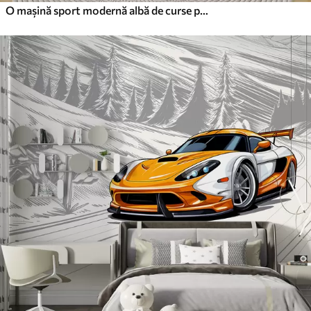
O mașină sport modernă albă de curse pe fundal de palmieri și zgârie-nori în tehnica acuarelă liberă