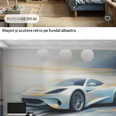
48
.99
lei
81
.65
lei
Mașini și scutere retro pe fundal albastru