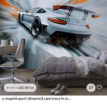
48
.99
lei
27
81
.65
lei
o mașină sport dinamică care trece în viteză prin spațiu