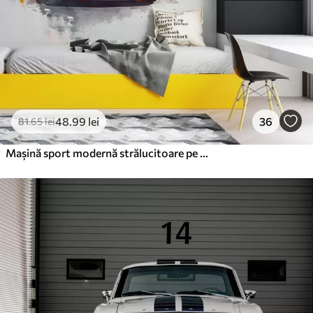
48
.99
lei
36
81
.65
lei
Mașină sport modernă strălucitoare pe fundal de palmieri și zgârie-nori în tehnica acuarelei a la prima