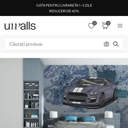
GATA PENTRU LIVRARE ÎN 1–3 ZILE
REDUCERI DE 40%
0
0