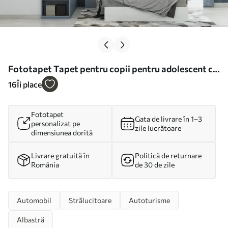
Fototapet Tapet pentru copii pentru adolescent cu
mașină și litere grafice în albastru Nr. w01218
16
Îi place
Fototapet
Gata de livrare în 1–3
personalizat pe
zile lucrătoare
dimensiunea dorită
Livrare gratuită în
Politică de returnare
România
de 30 de zile
Automobil
Strălucitoare
Autoturisme
Albastră