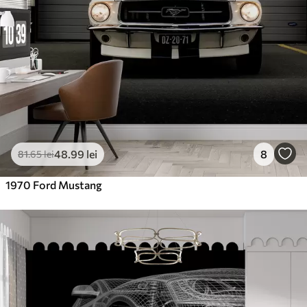
48
.99
lei
8
81
.65
lei
1970 Ford Mustang