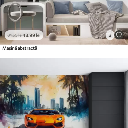
48
.99
lei
3
81
.65
lei
Mașină abstractă