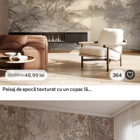
48
.99
lei
364
81
.65
lei
Peisaj de epocă texturat cu un copac lângă râu și un cer înnorat, arta naturii în tonuri sepia