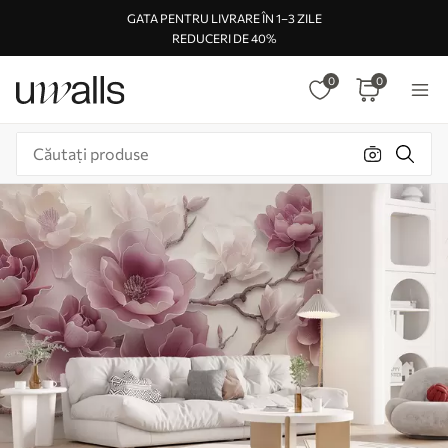
GATA PENTRU LIVRARE ÎN 1–3 ZILE
REDUCERI DE 40%
0
0