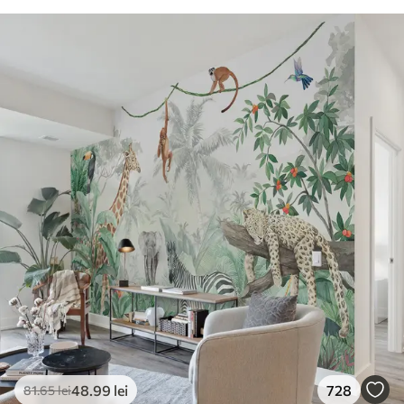
48
.99
lei
728
81
.65
lei