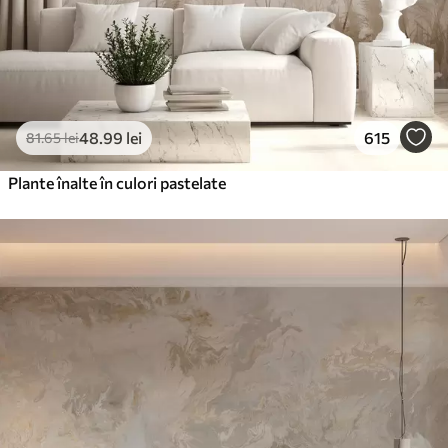
48
.99
lei
615
81
.65
lei
Plante înalte în culori pastelate