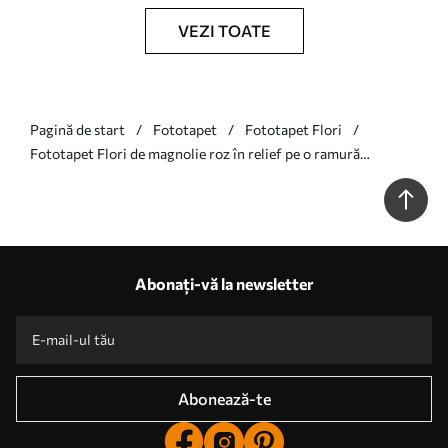
VEZI TOATE
Pagină de start
Fototapet
Fototapet Flori
Fototapet Flori de magnolie roz în relief pe o ramură
grațioasă Nr. w01359v2
Abonați-vă la newsletter
Abonează-te