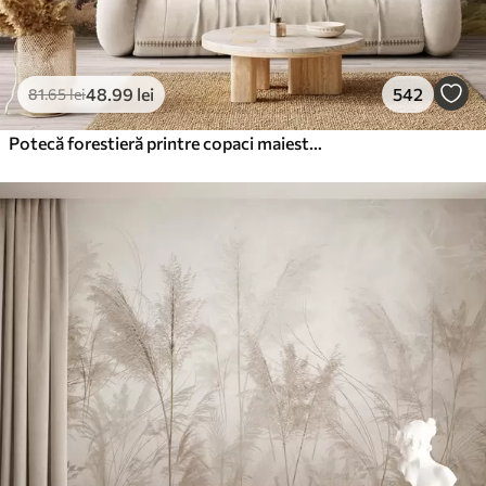
48
.99
lei
542
81
.65
lei
Potecă forestieră printre copaci maiestuoși, în stil acuarelă