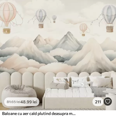
48
.99
lei
211
81
.65
lei
Baloane cu aer cald plutind deasupra munților în tonuri pastelate neutre și moi