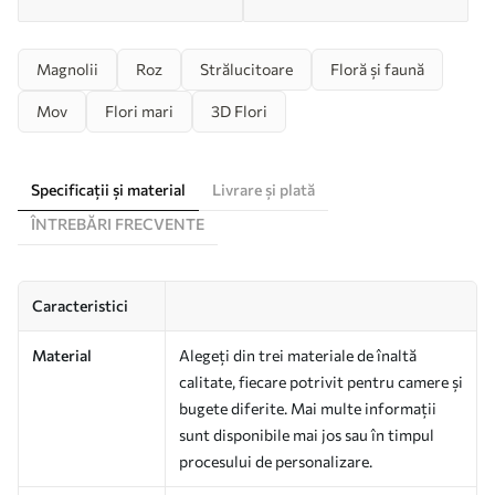
Magnolii
Roz
Strălucitoare
Floră și faună
Mov
Flori mari
3D Flori
Specificații și material
Livrare și plată
ÎNTREBĂRI FRECVENTE
Caracteristici
Material
Alegeți din trei materiale de înaltă
calitate, fiecare potrivit pentru camere și
bugete diferite. Mai multe informații
sunt disponibile mai jos sau în timpul
procesului de personalizare.