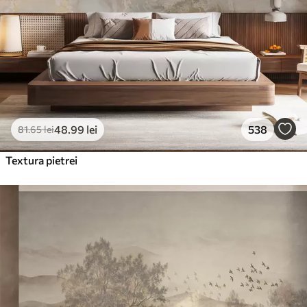
48
.99
lei
538
81
.65
lei
Textura pietrei