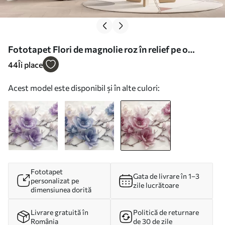
Fototapet Flori de magnolie roz în relief pe o
ramură grațioasă Nr. w01359v2
44
Îi place
Acest model este disponibil și în alte culori:
Fototapet
Gata de livrare în 1–3
personalizat pe
zile lucrătoare
dimensiunea dorită
Livrare gratuită în
Politică de returnare
România
de 30 de zile