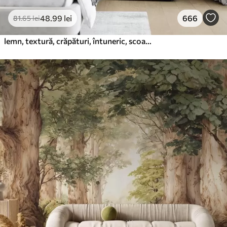
48
.99
lei
666
81
.65
lei
lemn, textură, crăpături, întuneric, scoarță, suprafață