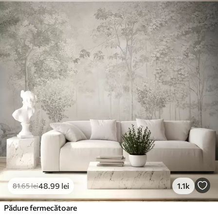
Standard
166
.65
99
.99
lei
/m²
Premium
220
.02
132
.01
lei
/m²
Vinil Premium
250
.00
150
.00
lei
/m²
Peel and Stick
300
.00
180
.00
lei
/m²
48
.99
lei
1.1k
81
.65
lei
Pădure fermecătoare