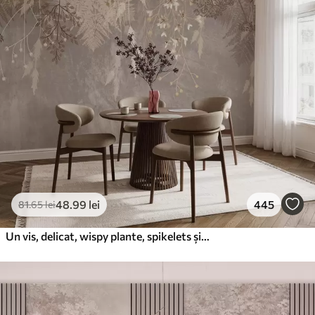
48
.99
lei
445
81
.65
lei
Un vis, delicat, wispy plante, spikelets și flori în culori pastelate maro pe un fundal cețos, texturat