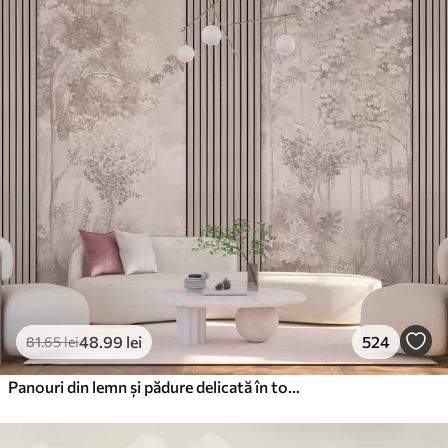
48
.99
lei
524
81
.65
lei
Panouri din lemn și pădure delicată în tonuri roz