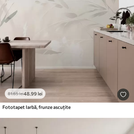
48
.99
lei
81
.65
lei
Fototapet Iarbă, frunze ascuțite