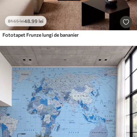
48
.99
lei
81
.65
lei
Fototapet Frunze lungi de bananier