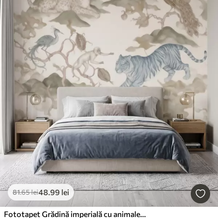
48
.99
lei
81
.65
lei
Fototapet Grădină imperială cu animale în stil oriental — maimuță, leopard, tigru, păun și stârc