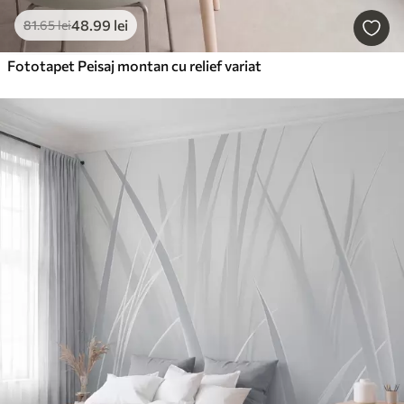
48
.99
lei
81
.65
lei
Fototapet Peisaj montan cu relief variat