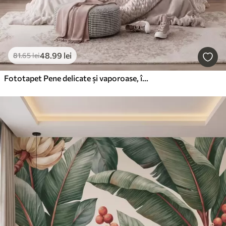
48
.99
lei
81
.65
lei
Fototapet Pene delicate și vaporoase, într-o nuanță de roz-piersică cu reflexii strălucitoare