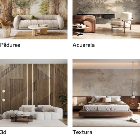
Pădurea
Acuarela
3d
Textura