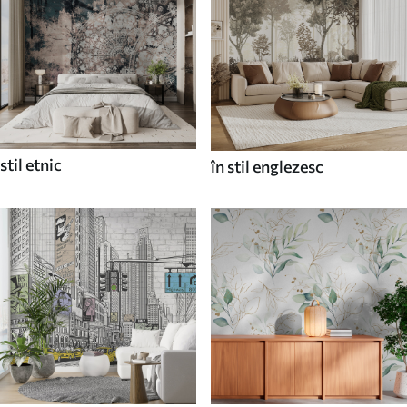
stil etnic
în stil englezesc