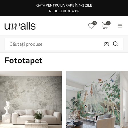
GATA PENTRU LIVRARE ÎN 1–3 ZILE
REDUCERI DE 40%
0
0
Fototapet