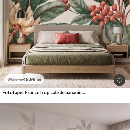
48
.99
lei
81
.65
lei
Fototapet Frunze tropicale de bananier cu ciorchini de boabe roșii de cafea, în stil acuarelă