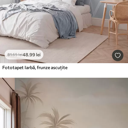
48
.99
lei
81
.65
lei
Fototapet Iarbă, frunze ascuțite