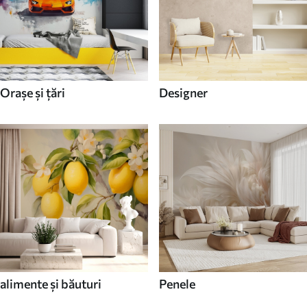
Orașe și țări
Designer
alimente și băuturi
Penele