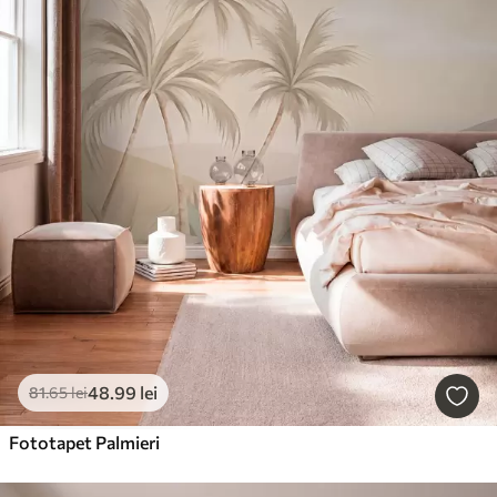
48
.99
lei
81
.65
lei
Fototapet Palmieri