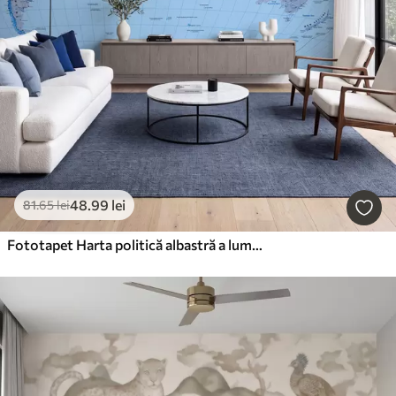
48
.99
lei
81
.65
lei
Fototapet Harta politică albastră a lumii cu steaguri, în limba engleză