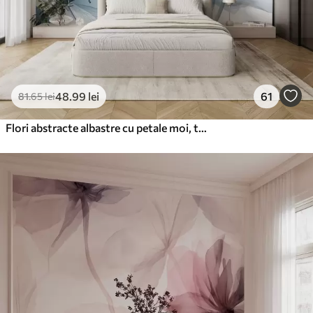
48
.99
lei
61
81
.65
lei
Flori abstracte albastre cu petale moi, translucide și detalii delicate, pe un fundal alb