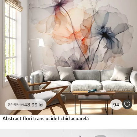
48
.99
lei
94
81
.65
lei
Abstract flori translucide lichid acuarelă