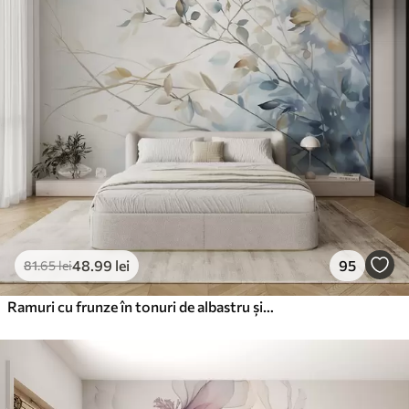
48
.99
lei
95
81
.65
lei
Ramuri cu frunze în tonuri de albastru și maro, fundal deschis, moale și delicat, stil acuarelă