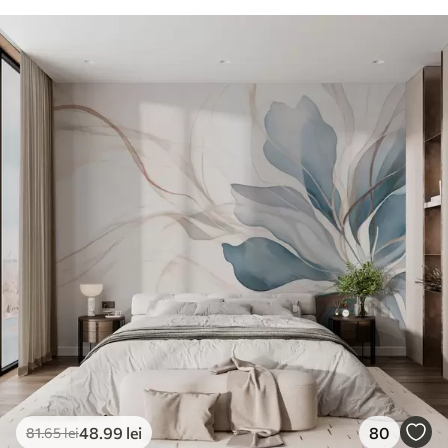
48
.99
lei
80
81
.65
lei