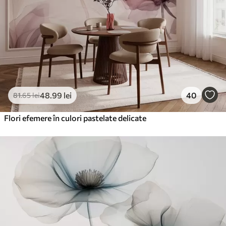
48
.99
lei
40
81
.65
lei
Flori efemere în culori pastelate delicate