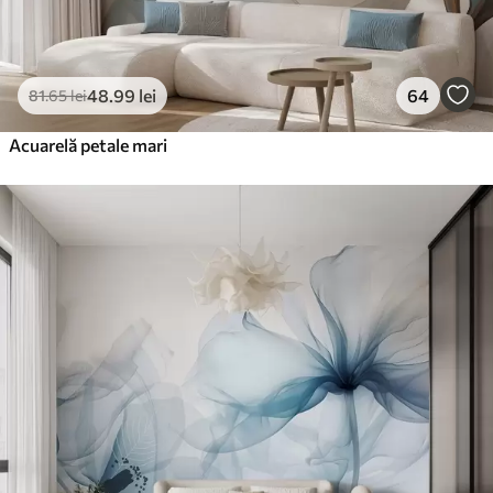
48
.99
lei
64
81
.65
lei
Acuarelă petale mari