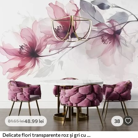
48
.99
lei
38
81
.65
lei
Delicate flori transparente roz și gri cu petale moi, neclare pe fundal alb