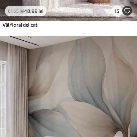
48
.99
lei
15
81
.65
lei
Văl floral delicat