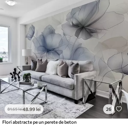
Standard
166
.65
99
.99
lei
/m²
Premium
220
.02
132
.01
lei
/m²
Vinil Premium
250
.00
150
.00
lei
/m²
Peel and Stick
300
.00
180
.00
lei
/m²
48
.99
lei
26
81
.65
lei
Flori abstracte pe un perete de beton