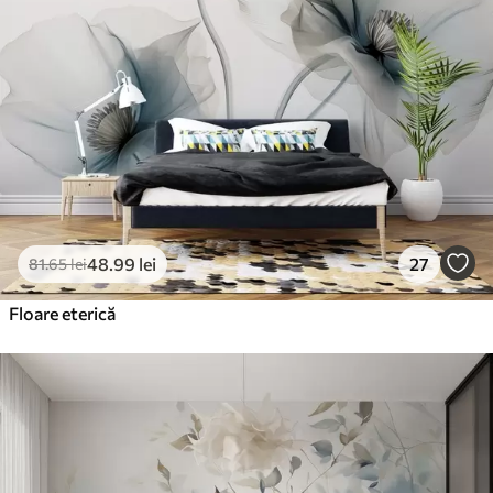
48
.99
lei
27
81
.65
lei
Floare eterică