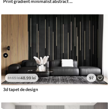
Print gradient minimalist abstract cu dungi verticale de verde închis, bej și alb
48
.99
lei
97
81
.65
lei
3d tapet de design