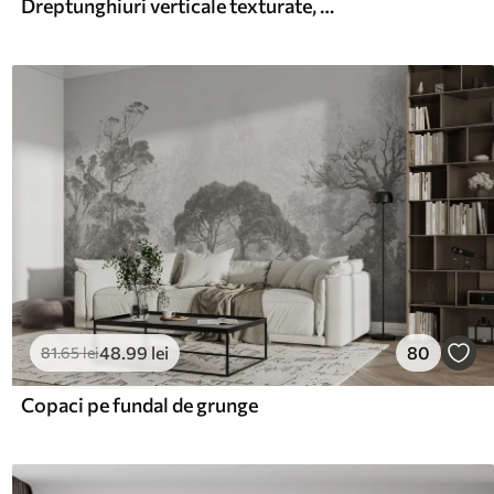
Dreptunghiuri verticale texturate, cu transparență variabilă și nuanțe de verde, artă abstractă
48
.99
lei
80
81
.65
lei
Copaci pe fundal de grunge