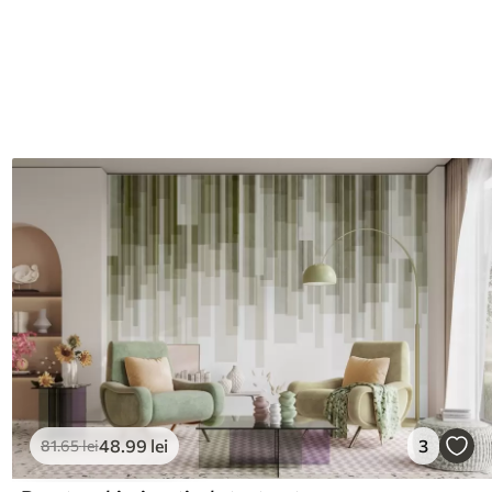
48
.99
lei
3
81
.65
lei