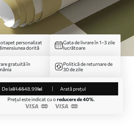
otapet personalizat
Gata de livrare în 1–3 zile
dimensiunea dorită
lucrătoare
rare gratuită în
Politică de returnare de
mânia
30 de zile
de la
81
.65
48
.99
lei
Arată prețul
Prețul este indicat cu o
reducere de 40%
.