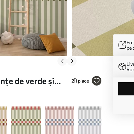
Fot
pe 
Liv
Ro
nțe de verde și
2
Îi place