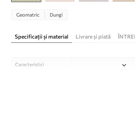
Geomatric
Dungi
Specificații și material
Livrare și plată
ÎNTRE
Caracteristici
Material
Alegeți din trei materiale de
și bugete diferite. Mai multe
timpul procesului de persona
Autor
Studioul de design Uwalls
Numărul articolului
w05150