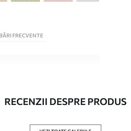
BĂRI FRECVENTE
 înaltă calitate, fiecare potrivit pentru camere
 informații sunt disponibile mai jos sau în
lizare.
RECENZII DESPRE PRODUS