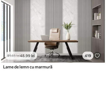
48
.99
lei
419
81
.65
lei
Lame de lemn cu marmură