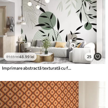
48
.99
lei
25
81
.65
lei
Imprimare abstractă texturată cu forme geometrice, cercuri și arcuri și plante negre și verzi pe un fundal alb