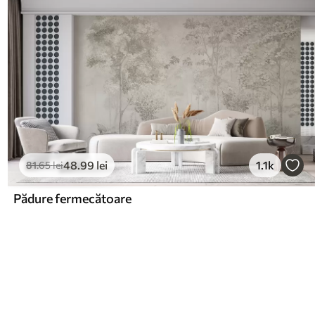
48
.99
lei
1.1k
81
.65
lei
Pădure fermecătoare