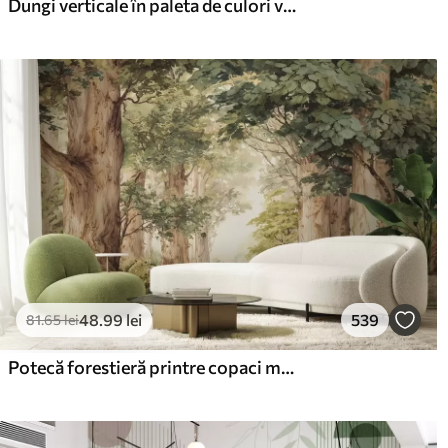
Dungi verticale în paleta de culori verde și bej discrete
48
.99
lei
539
81
.65
lei
Potecă forestieră printre copaci maiestuoși, în stil acuarelă