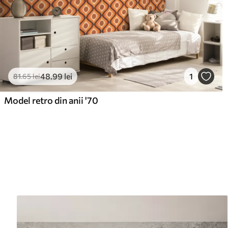
48
.99
lei
1
81
.65
lei
Model retro din anii '70