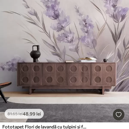
48
.99
lei
81
.65
lei
Fototapet Flori de lavandă cu tulpini și frunze lungi, o operă de artă cu textură delicată în nuanțe pastelate