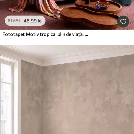
48
.99
lei
81
.65
lei
Fototapet Motiv tropical plin de viață, cu flori, frunze și fructe colorate