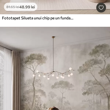
48
.99
lei
81
.65
lei
Fototapet Silueta unui chip pe un fundal abstract