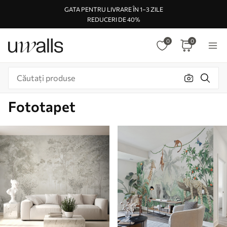
GATA PENTRU LIVRARE ÎN 1–3 ZILE
REDUCERI DE 40%
0
0
Fototapet