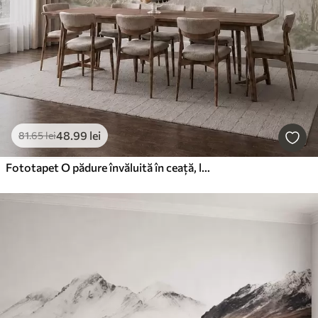
48
.99
lei
81
.65
lei
Fototapet O pădure învăluită în ceață, lângă apele liniștite, în nuanțe pastelate naturale și delicate