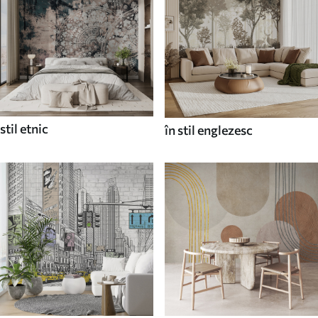
stil etnic
în stil englezesc