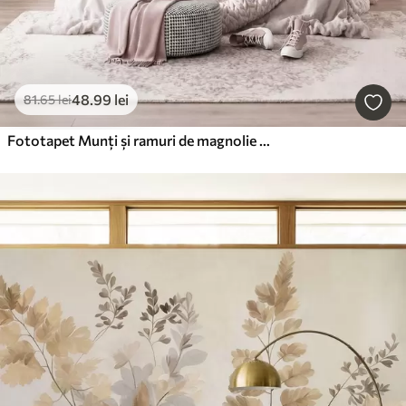
48
.99
lei
81
.65
lei
Fototapet Munți și ramuri de magnolie roz înflorite, peisaj cu textură