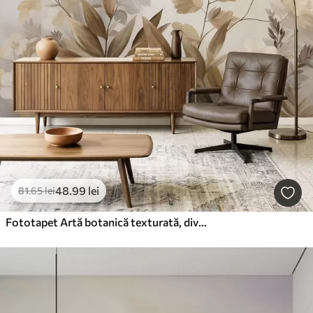
48
.99
lei
81
.65
lei
Fototapet Artă botanică texturată, diverse plante și frunze în nuanțe de maro și bej