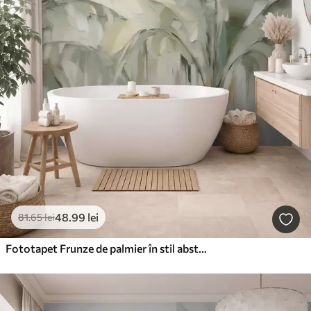
48
.99
lei
81
.65
lei
Fototapet Frunze de palmier în stil abstract, imitație de pictură