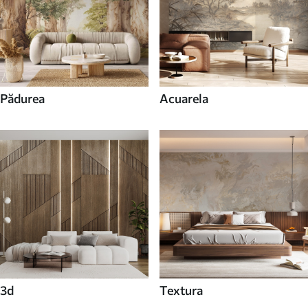
Pădurea
Acuarela
3d
Textura