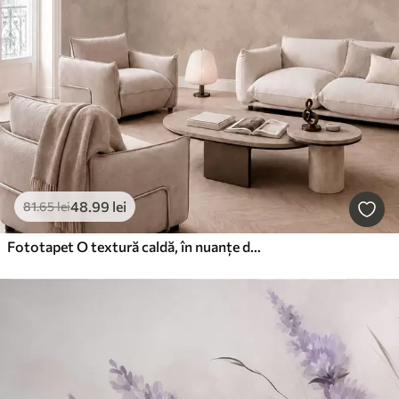
48
.99
lei
81
.65
lei
Fototapet O textură caldă, în nuanțe de bej-migdal, cu tranziții tonale naturale și delicate