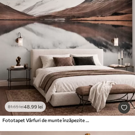
48
.99
lei
81
.65
lei
Fototapet Vârfuri de munte înzăpezite și un lac liniștit, cu o oglindire ca de oglindă