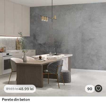
48
.99
lei
90
81
.65
lei
Perete din beton