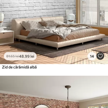
48
.99
lei
14
81
.65
lei
Zid de cărămidă albă