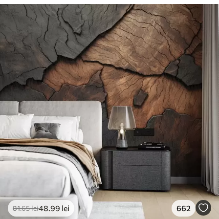
48
.99
lei
662
81
.65
lei