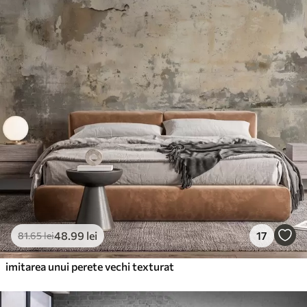
Standard
166
.65
99
.99
lei
/m²
Premium
220
.02
132
.01
lei
/m²
Vinil Premium
250
.00
150
.00
lei
/m²
Peel and Stick
300
.00
180
.00
lei
/m²
48
.99
lei
17
81
.65
lei
imitarea unui perete vechi texturat