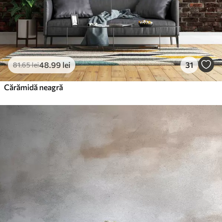
48
.99
lei
31
81
.65
lei
Cărămidă neagră