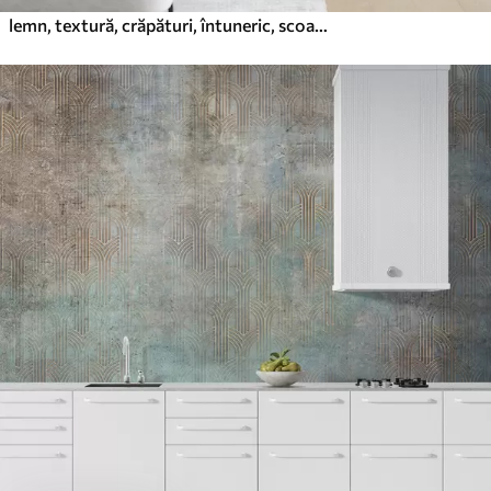
lemn, textură, crăpături, întuneric, scoarță, suprafață