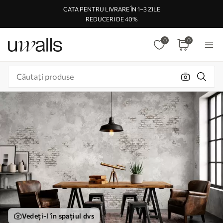
GATA PENTRU LIVRARE ÎN 1–3 ZILE
REDUCERI DE 40%
0
0
Vedeți-l în spațiul dvs