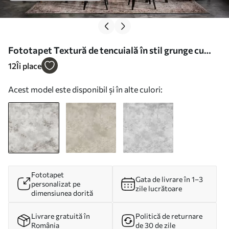
Fototapet Textură de tencuială în stil grunge cu
fragmente de cărămidă aparentă Nr. w05161
12
Îi place
Acest model este disponibil și în alte culori:
Fototapet
Gata de livrare în 1–3
personalizat pe
zile lucrătoare
dimensiunea dorită
Livrare gratuită în
Politică de returnare
România
de 30 de zile