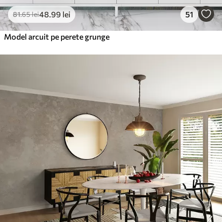
48
.99
lei
51
81
.65
lei
Model arcuit pe perete grunge