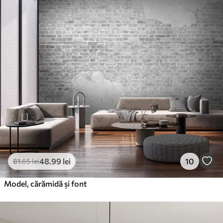
48
.99
lei
10
81
.65
lei
Model, cărămidă și font