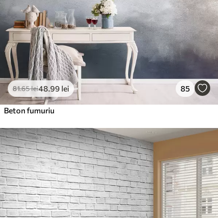
48
.99
lei
85
81
.65
lei
Beton fumuriu