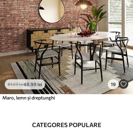
48
.99
lei
19
81
.65
lei
Maro, lemn și dreptunghi
CATEGORES POPULARE