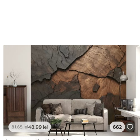
48
.99
lei
662
81
.65
lei