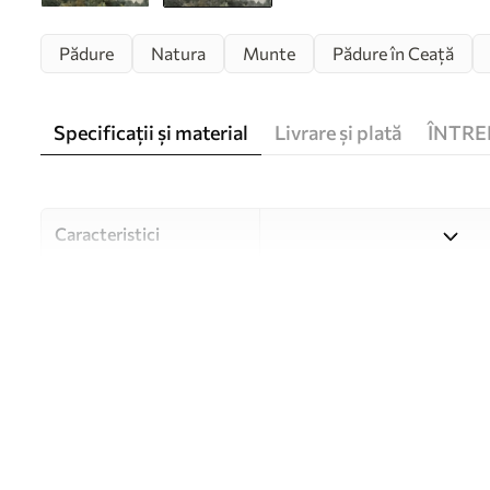
Pădure
Natura
Munte
Pădure în Ceață
Specificații și material
Livrare și plată
ÎNTRE
Caracteristici
Material
Alegeți din trei materiale de
și bugete diferite. Mai multe
timpul procesului de persona
Autor
Studioul de design Uwalls
Numărul articolului
w05410v1