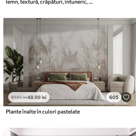
lemn, textură, crăpături, întuneric, scoarță, suprafață
48
.99
lei
605
81
.65
lei
Plante înalte în culori pastelate