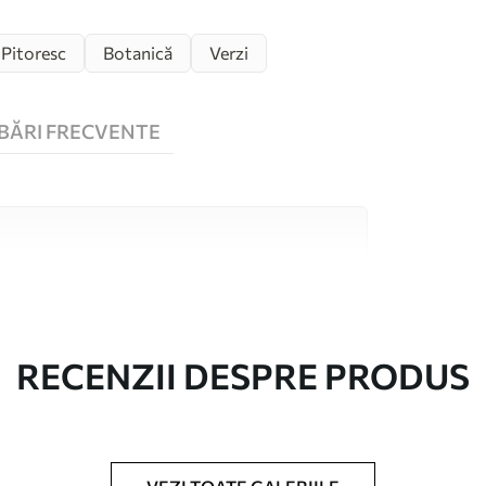
Pitoresc
Botanică
Verzi
BĂRI FRECVENTE
 înaltă calitate, fiecare potrivit pentru camere
 informații sunt disponibile mai jos sau în
lizare.
RECENZII DESPRE PRODUS