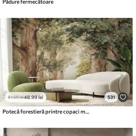
Pădure fermecătoare
48
.99
lei
531
81
.65
lei
Potecă forestieră printre copaci maiestuoși, în stil acuarelă