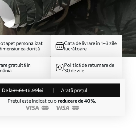
otapet personalizat
Gata de livrare în 1–3 zile
dimensiunea dorită
lucrătoare
rare gratuită în
Politică de returnare de
mânia
30 de zile
de la
81
.65
48
.99
lei
Arată prețul
Prețul este indicat cu o
reducere de 40%
.