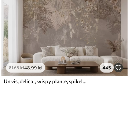
48
.99
lei
445
81
.65
lei
Un vis, delicat, wispy plante, spikelets și flori în culori pastelate maro pe un fundal cețos, texturat