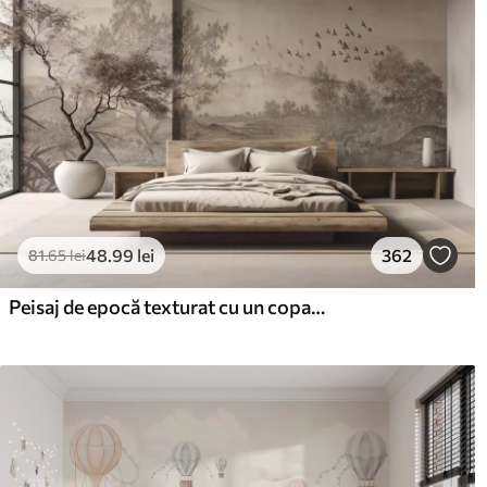
48
.99
lei
362
81
.65
lei
Peisaj de epocă texturat cu un copac lângă râu și un cer înnorat, arta naturii în tonuri sepia