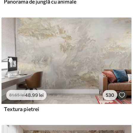
Panorama de junglă cu animale
48
.99
lei
530
81
.65
lei
Textura pietrei