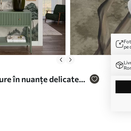
Fot
pe 
Liv
Ro
re în nuanțe delicate