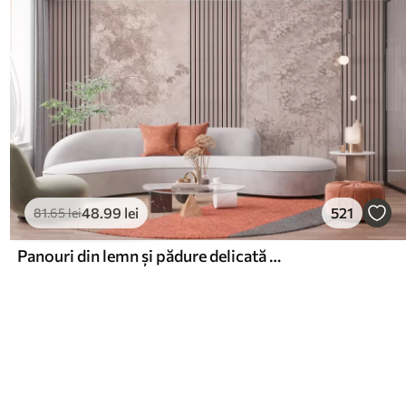
48
.99
lei
521
81
.65
lei
Panouri din lemn și pădure delicată în tonuri roz