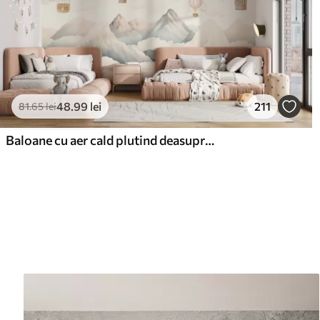
48
.99
lei
211
81
.65
lei
Baloane cu aer cald plutind deasupra munților în tonuri pastelate neutre și moi