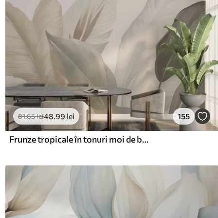
48
.99
lei
155
81
.65
lei
Frunze tropicale în tonuri moi de bej și verde, cu un efect de acuarelă și tranziții de culoare delicate