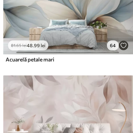
48
.99
lei
64
81
.65
lei
Acuarelă petale mari