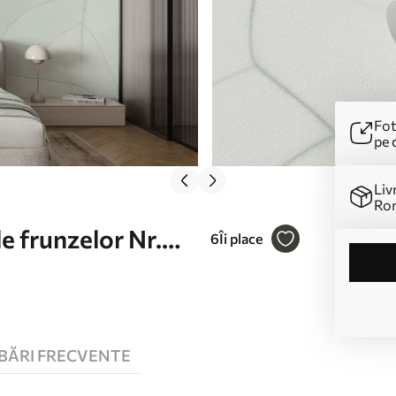
Fot
pe 
Liv
Ro
e frunzelor Nr.
6
Îi place
BĂRI FRECVENTE