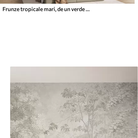
Frunze tropicale mari, de un verde pal, cu nuanțe delicate, pastelate, și texturi artistice