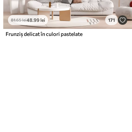
48
.99
lei
171
81
.65
lei
Frunziș delicat în culori pastelate