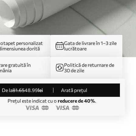
otapet personalizat
Gata de livrare în 1–3 zile
dimensiunea dorită
lucrătoare
rare gratuită în
Politică de returnare de
mânia
30 de zile
de la
81
.65
48
.99
lei
Arată prețul
Prețul este indicat cu o
reducere de 40%
.