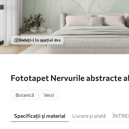
Vedeți-l în spațiul dvs
Fototapet Nervurile abstracte al
w05474
Botanică
Verzi
Specificații și material
Livrare și plată
ÎNTRE