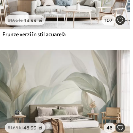
48
.99
lei
107
81
.65
lei
Frunze verzi în stil acuarelă
48
.99
lei
46
81
.65
lei