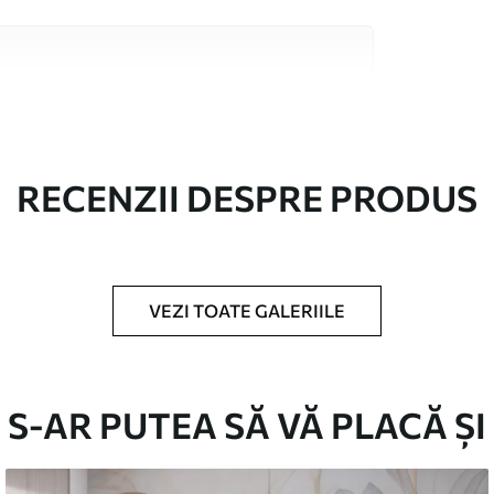
 înaltă calitate, fiecare potrivit pentru camere
 informații sunt disponibile mai jos sau în
lizare.
RECENZII DESPRE PRODUS
VEZI TOATE GALERIILE
în role de până la 50 cm lățime.
S-AR PUTEA SĂ VĂ PLACĂ ȘI
/sau adeziv pentru tapet.
urete moale. Fototapetul cu strat de lac