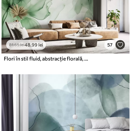
48
.99
lei
57
81
.65
lei
Flori în stil fluid, abstracție florală, acuarelă, paleta de culori verde