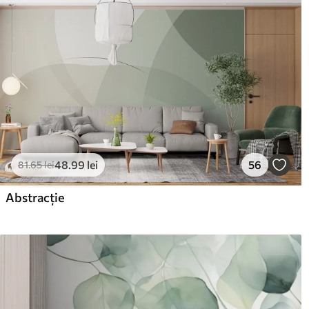
poate fi curățat cu apă.
Metodă de aplicare
Aplicare fără cusături
Materiale disponibile
Standard
Pr
166
.65
220
99
.99
lei
/m²
48
.99
lei
56
81
.65
lei
Vinil Premium
Pee
Abstracție
250
.00
30
150
.00
lei
/m²