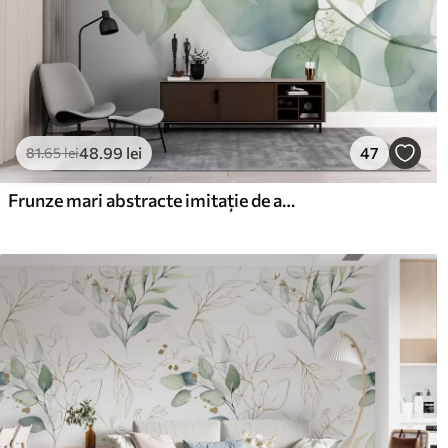
48
.99
lei
47
81
.65
lei
Frunze mari abstracte imitație de acuarelă