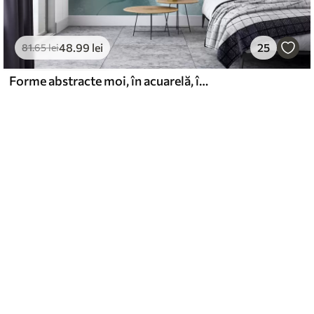
48
.99
lei
25
81
.65
lei
Forme abstracte moi, în acuarelă, în nuanțe de albastru, verde și alb