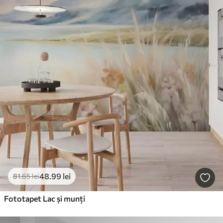
48
.99
lei
81
.65
lei
Fototapet Lac și munți