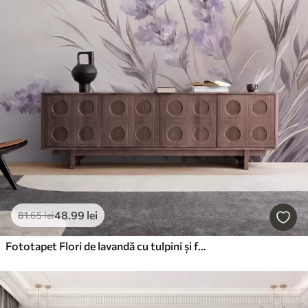
48
.99
lei
81
.65
lei
Fototapet Flori de lavandă cu tulpini și frunze lungi, o operă de artă cu textură delicată în nuanțe pastelate