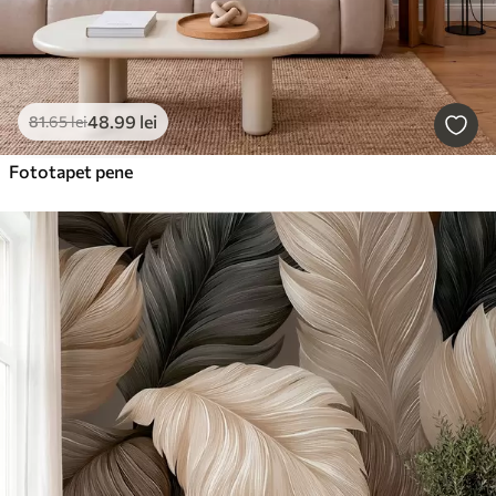
48
.99
lei
81
.65
lei
Fototapet pene