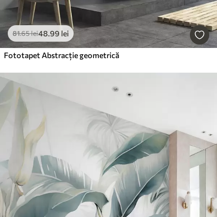
48
.99
lei
81
.65
lei
Fototapet Abstracție geometrică