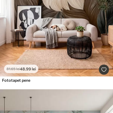
48
.99
lei
81
.65
lei
Fototapet pene