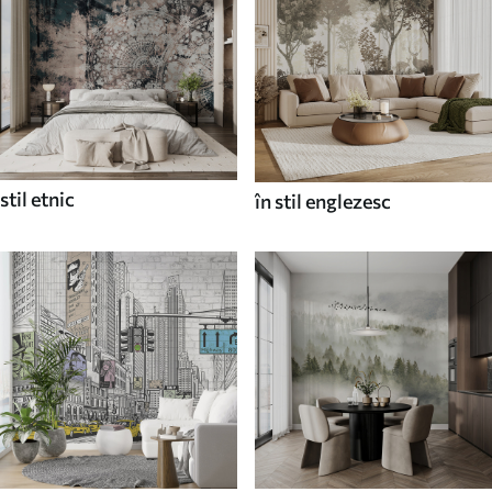
stil etnic
în stil englezesc