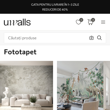
GATA PENTRU LIVRARE ÎN 1–3 ZILE
REDUCERI DE 40%
0
0
Fototapet