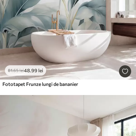
48
.99
lei
81
.65
lei
Fototapet Frunze lungi de bananier