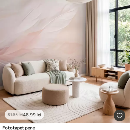
48
.99
lei
81
.65
lei
Fototapet pene