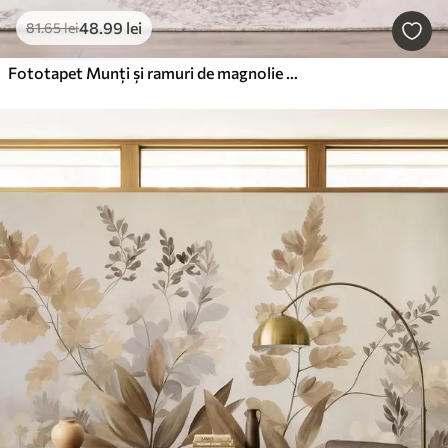
48
.99
lei
81
.65
lei
Fototapet Munți și ramuri de magnolie roz înflorite, peisaj cu textură