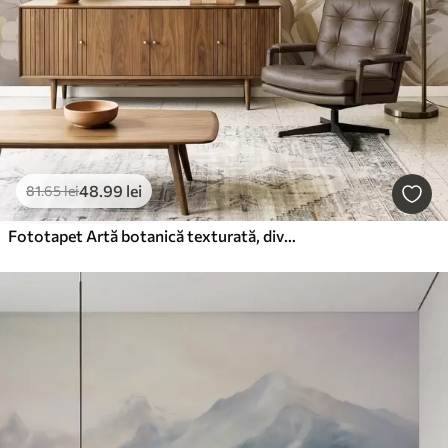
48
.99
lei
81
.65
lei
Fototapet Artă botanică texturată, diverse plante și frunze în nuanțe de maro și bej