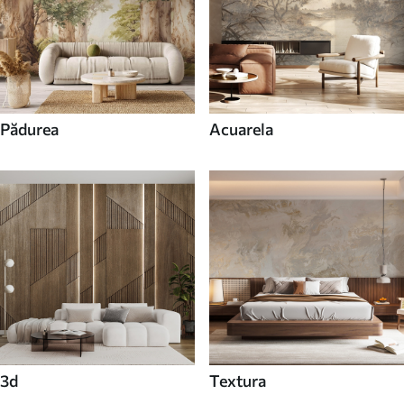
Pădurea
Acuarela
3d
Textura