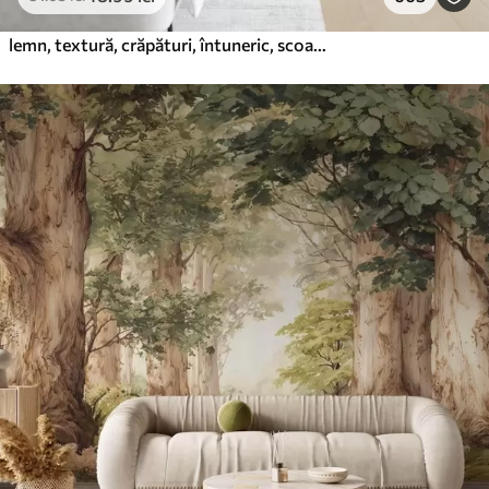
lemn, textură, crăpături, întuneric, scoarță, suprafață