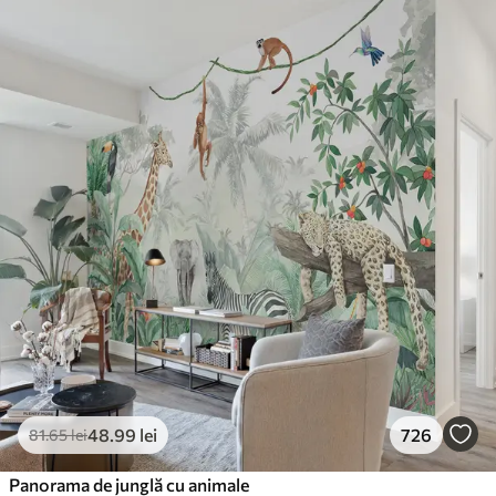
48
.99
lei
726
81
.65
lei
Panorama de junglă cu animale