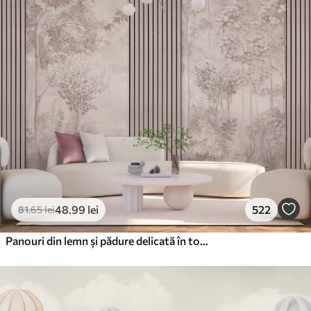
48
.99
lei
522
81
.65
lei
Panouri din lemn și pădure delicată în tonuri roz