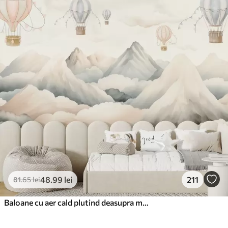
48
.99
lei
211
81
.65
lei
Baloane cu aer cald plutind deasupra munților în tonuri pastelate neutre și moi