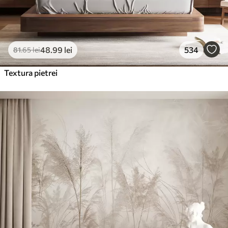
48
.99
lei
534
81
.65
lei
Textura pietrei