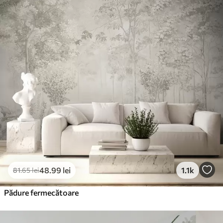
Standard
166
.65
99
.99
lei
/m²
Premium
220
.02
132
.01
lei
/m²
Vinil Premium
250
.00
150
.00
lei
/m²
Peel and Stick
300
.00
180
.00
lei
/m²
48
.99
lei
1.1k
81
.65
lei
Pădure fermecătoare