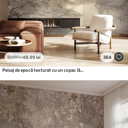
48
.99
lei
364
81
.65
lei
Peisaj de epocă texturat cu un copac lângă râu și un cer înnorat, arta naturii în tonuri sepia