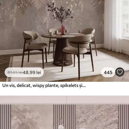
48
.99
lei
445
81
.65
lei
Un vis, delicat, wispy plante, spikelets și flori în culori pastelate maro pe un fundal cețos, texturat