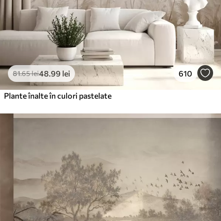
48
.99
lei
610
81
.65
lei
Plante înalte în culori pastelate