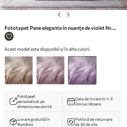
Fototapet Pene elegante în nuanțe de violet Nr.
w05658v2
Acest model este disponibil și în alte culori:
Fototapet
Gata de livrare în 1–3
personalizat pe
zile lucrătoare
dimensiunea dorită
Livrare gratuită în
Politică de returnare
România
de 30 de zile