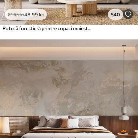
48
.99
lei
540
81
.65
lei
Potecă forestieră printre copaci maiestuoși, în stil acuarelă