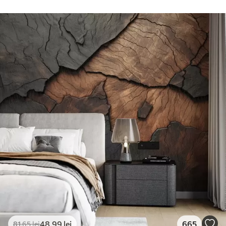
48
.99
lei
665
81
.65
lei