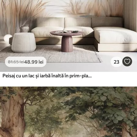
48
.99
lei
23
81
.65
lei
Peisaj cu un lac și iarbă înaltă în prim-plan, munți în fundal, culori delicate, texturat