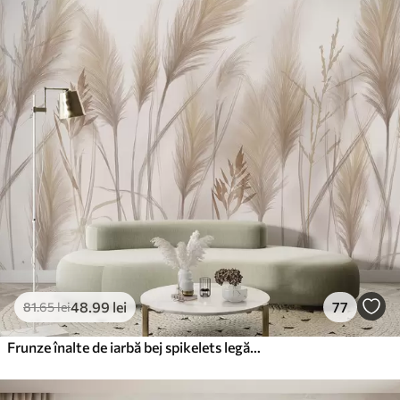
Standard
166
.65
99
.99
lei
/m²
Premium
220
.02
132
.01
lei
/m²
Vinil Premium
250
.00
150
.00
lei
/m²
Peel and Stick
300
.00
180
.00
lei
/m²
48
.99
lei
77
81
.65
lei
Frunze înalte de iarbă bej spikelets legănat în vânt pe un fundal moale, lumina