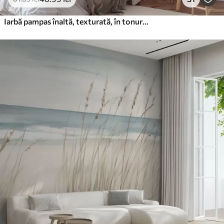
Iarbă pampas înaltă, texturată, în tonuri neutre, calde și delicate, cu un fundal estompat și luminos.