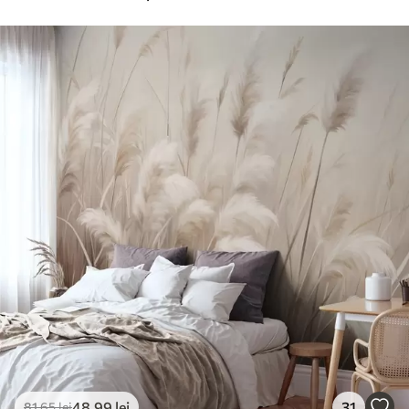
48
.99
lei
31
81
.65
lei