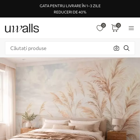
GATA PENTRU LIVRARE ÎN 1–3 ZILE
REDUCERI DE 40%
0
0