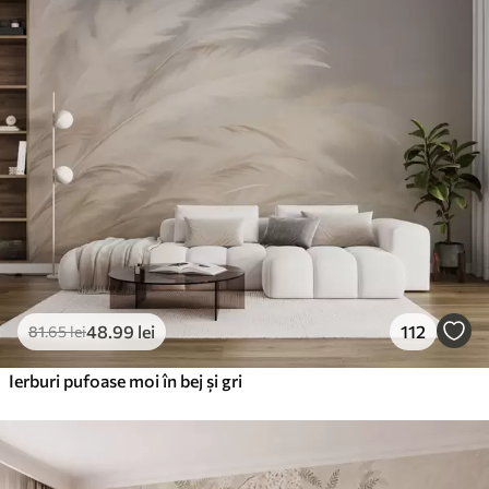
48
.99
lei
112
81
.65
lei
Ierburi pufoase moi în bej și gri