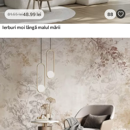
48
.99
lei
88
81
.65
lei
Ierburi moi lângă malul mării