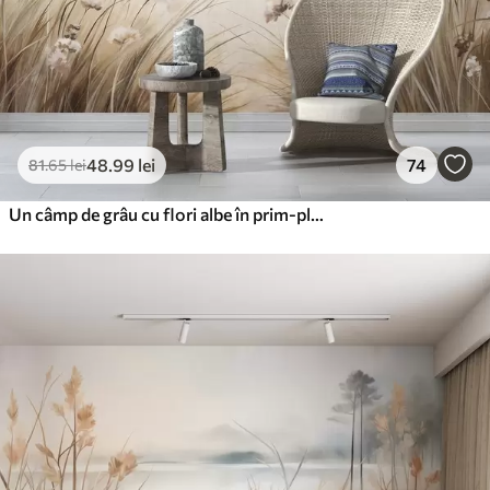
48
.99
lei
74
81
.65
lei
Un câmp de grâu cu flori albe în prim-plan, o plajă și oceanul în fundal, culori pastelate neutre