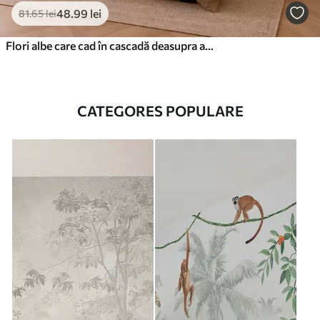
48
.99
lei
81
.65
lei
Flori albe care cad în cascadă deasupra apei liniștite
CATEGORES POPULARE