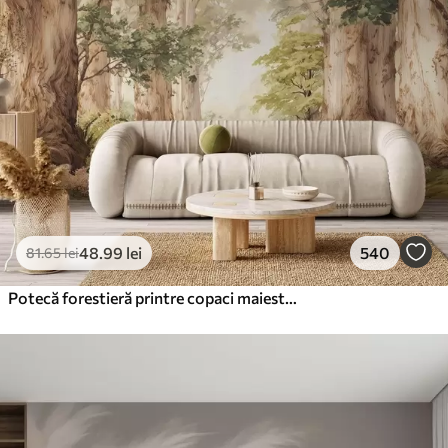
48
.99
lei
540
81
.65
lei
Potecă forestieră printre copaci maiestuoși, în stil acuarelă