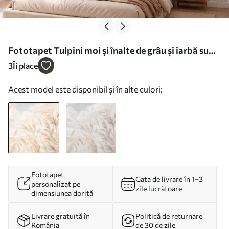
Fototapet Tulpini moi și înalte de grâu și iarbă sub
un cer înnorat Nr. w05735
3
Îi place
Acest model este disponibil și în alte culori:
Fototapet
Gata de livrare în 1–3
personalizat pe
zile lucrătoare
dimensiunea dorită
Livrare gratuită în
Politică de returnare
România
de 30 de zile