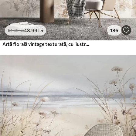
48
.99
lei
186
81
.65
lei
Artă florală vintage texturată, cu ilustrații delicate ale florilor și frunzelor din grădină, în stil desen, în tonuri pastelate delicate de bej și sepia