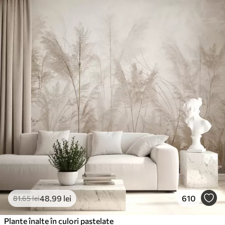
48
.99
lei
610
81
.65
lei
Plante înalte în culori pastelate