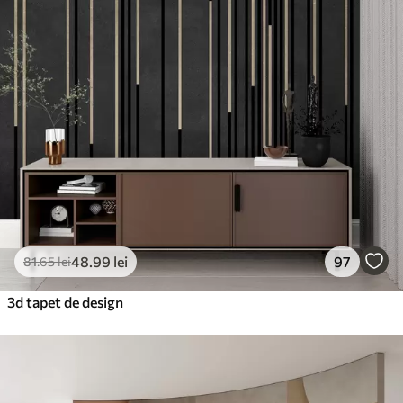
48
.99
lei
97
81
.65
lei
3d tapet de design