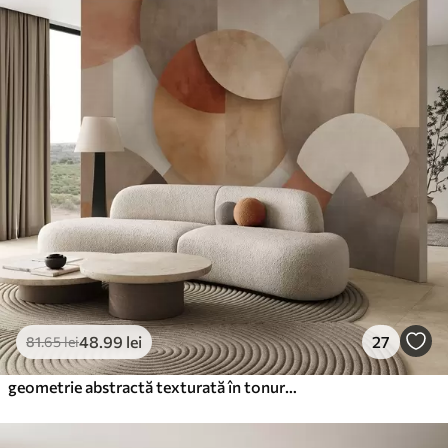
48
.99
lei
27
81
.65
lei
geometrie abstractă texturată în tonuri calde de maro și ocru