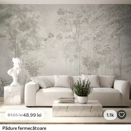
48
.99
lei
1.1k
81
.65
lei
Pădure fermecătoare