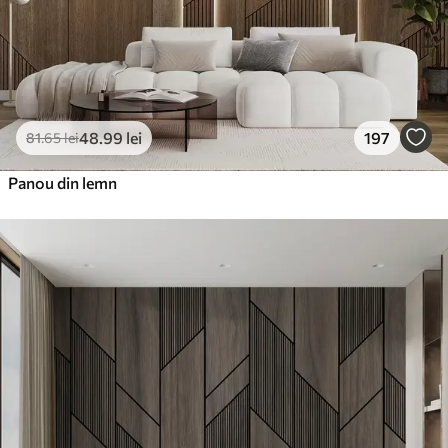
48
.99
lei
197
81
.65
lei
Panou din lemn