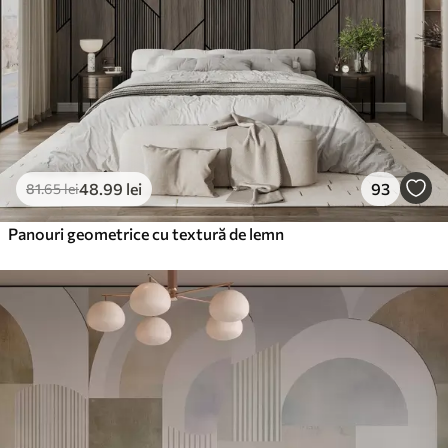
48
.99
lei
93
81
.65
lei
Panouri geometrice cu textură de lemn