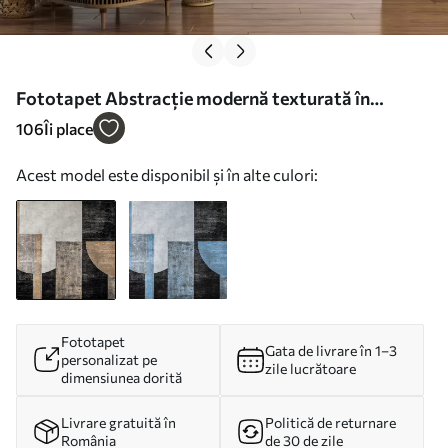
Fototapet Abstracție modernă texturată în
culorile negru și portocaliu Nr. w07878
106
Îi place
Acest model este disponibil și în alte culori:
Fototapet
Gata de livrare în 1–3
personalizat pe
zile lucrătoare
dimensiunea dorită
Livrare gratuită în
Politică de returnare
România
de 30 de zile