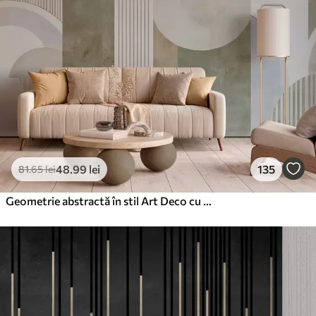
48
.99
lei
135
81
.65
lei
Geometrie abstractă în stil Art Deco cu efect retro