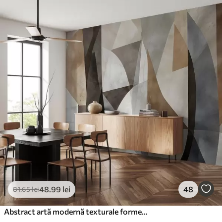
Standard
166
.65
99
.99
lei
/m²
Premium
220
.02
132
.01
lei
/m²
Vinil Premium
250
.00
150
.00
lei
/m²
Peel and Stick
300
.00
180
.00
lei
/m²
48
.99
lei
48
81
.65
lei
Abstract artă modernă texturale forme geometrice în nuanțe de maro, gri și bej