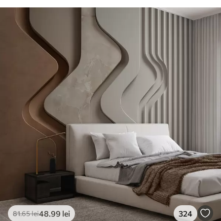
48
.99
lei
324
81
.65
lei