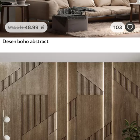
48
.99
lei
103
81
.65
lei
Desen boho abstract