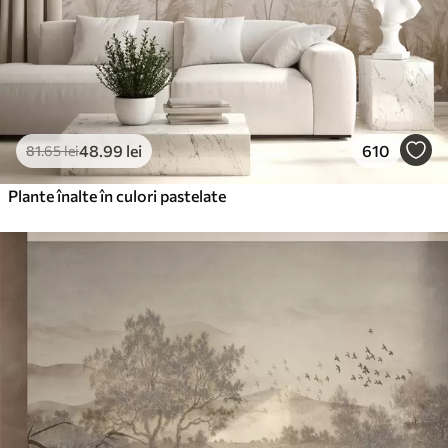
48
.99
lei
610
81
.65
lei
Plante înalte în culori pastelate