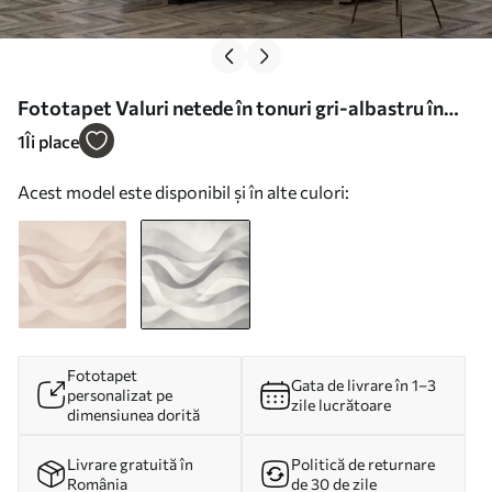
Fototapet Valuri netede în tonuri gri-albastru în
stil acuarelă Nr. w08564v1
1
Îi place
Acest model este disponibil și în alte culori:
Fototapet
Gata de livrare în 1–3
personalizat pe
zile lucrătoare
dimensiunea dorită
Livrare gratuită în
Politică de returnare
România
de 30 de zile