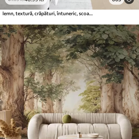
lemn, textură, crăpături, întuneric, scoarță, suprafață