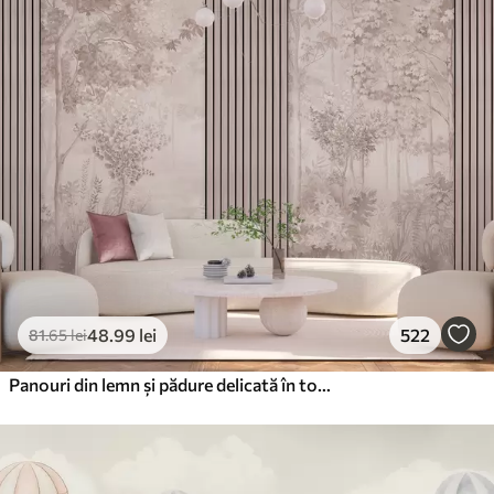
48
.99
lei
522
81
.65
lei
Panouri din lemn și pădure delicată în tonuri roz