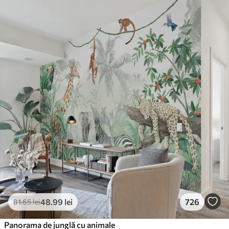
48
.99
lei
726
81
.65
lei
Panorama de junglă cu animale