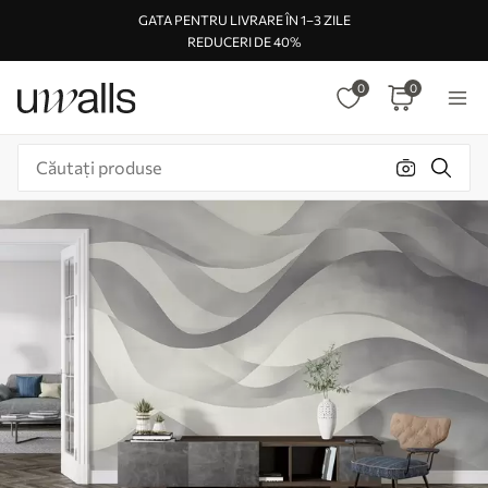
GATA PENTRU LIVRARE ÎN 1–3 ZILE
REDUCERI DE 40%
0
0