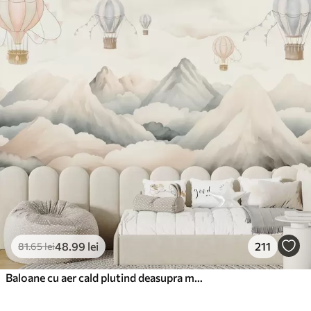
48
.99
lei
211
81
.65
lei
Baloane cu aer cald plutind deasupra munților în tonuri pastelate neutre și moi