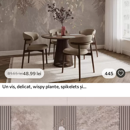
48
.99
lei
445
81
.65
lei
Un vis, delicat, wispy plante, spikelets și flori în culori pastelate maro pe un fundal cețos, texturat