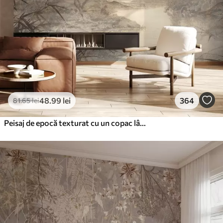
48
.99
lei
364
81
.65
lei
Peisaj de epocă texturat cu un copac lângă râu și un cer înnorat, arta naturii în tonuri sepia