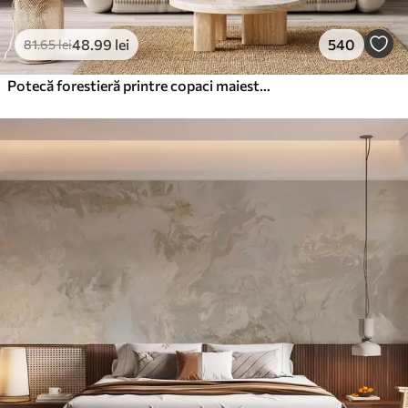
48
.99
lei
540
81
.65
lei
Potecă forestieră printre copaci maiestuoși, în stil acuarelă