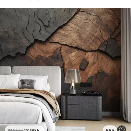
48
.99
lei
665
81
.65
lei