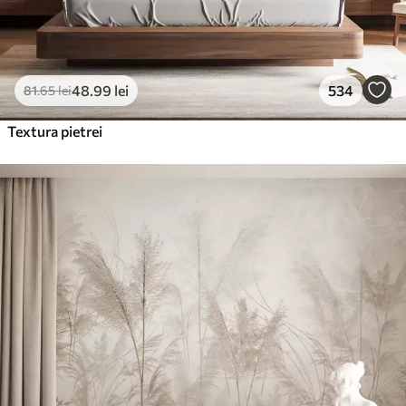
48
.99
lei
534
81
.65
lei
Textura pietrei