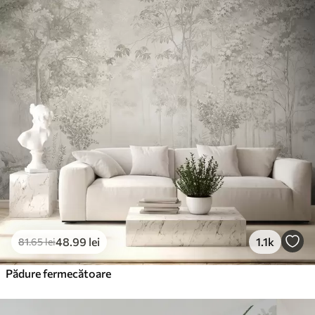
Standard
166
.65
99
.99
lei
/m²
Premium
220
.02
132
.01
lei
/m²
Vinil Premium
250
.00
150
.00
lei
/m²
Peel and Stick
300
.00
180
.00
lei
/m²
48
.99
lei
1.1k
81
.65
lei
Pădure fermecătoare