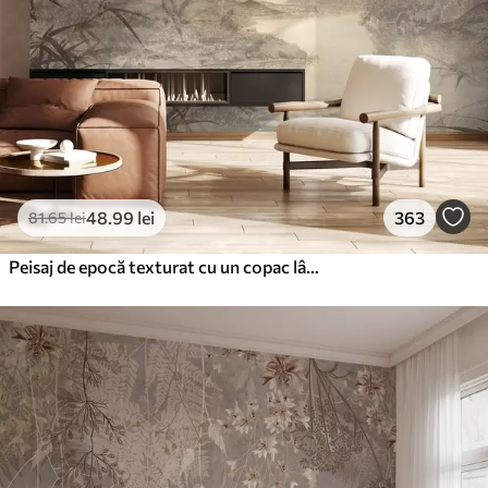
48
.99
lei
363
81
.65
lei
Peisaj de epocă texturat cu un copac lângă râu și un cer înnorat, arta naturii în tonuri sepia