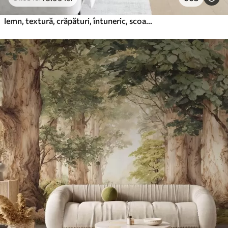
lemn, textură, crăpături, întuneric, scoarță, suprafață