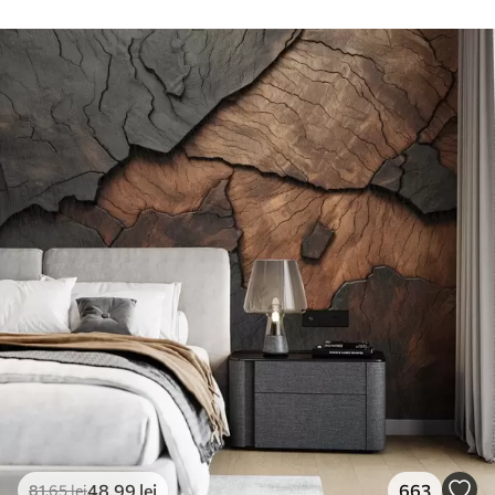
48
.99
lei
663
81
.65
lei