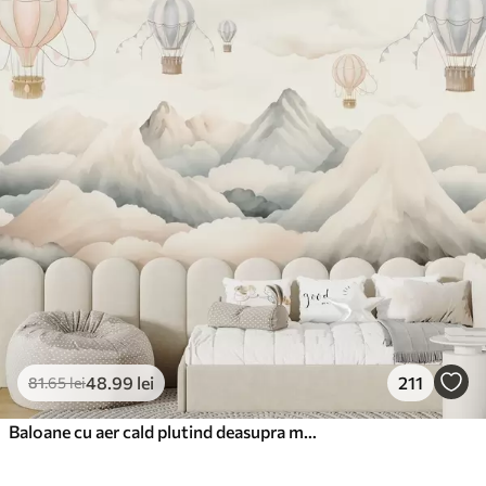
48
.99
lei
211
81
.65
lei
Baloane cu aer cald plutind deasupra munților în tonuri pastelate neutre și moi