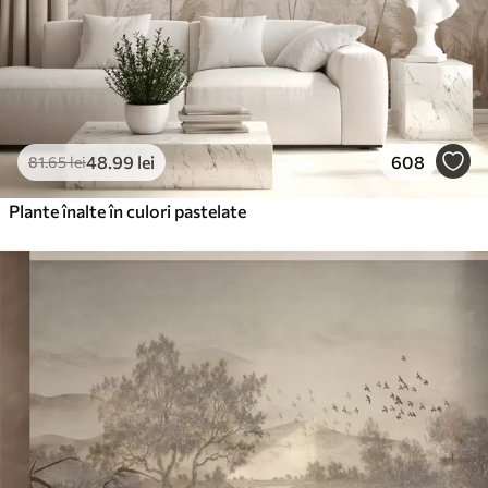
48
.99
lei
608
81
.65
lei
Plante înalte în culori pastelate