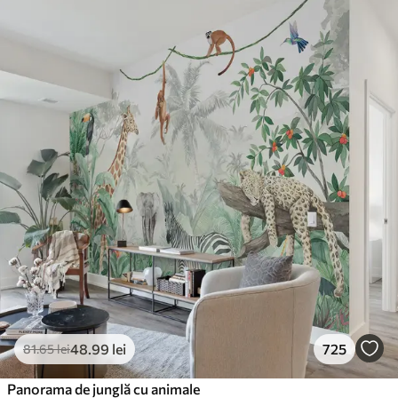
48
.99
lei
725
81
.65
lei
Panorama de junglă cu animale