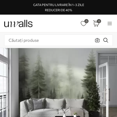
GATA PENTRU LIVRARE ÎN 1–3 ZILE
REDUCERI DE 40%
0
0