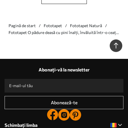
Pagină de start
Fototapet
Fototapet Natură
Fototapet O pădure deasă cu pini înalți, învăluită într-o ceață
ușoară, o compoziție artistică cu textură Nr. w09830v1
Abonați-vă la newsletter
Abonează-te
Schimbați limba