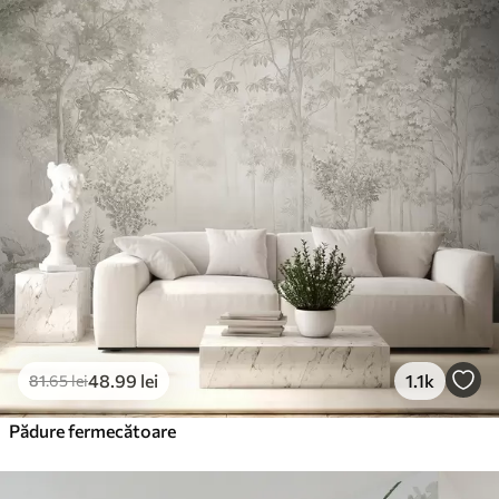
Standard
166
.65
99
.99
lei
/m²
Premium
220
.02
132
.01
lei
/m²
Vinil Premium
250
.00
150
.00
lei
/m²
Peel and Stick
300
.00
180
.00
lei
/m²
48
.99
lei
1.1k
81
.65
lei
Pădure fermecătoare