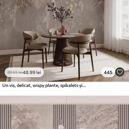
48
.99
lei
445
81
.65
lei
Un vis, delicat, wispy plante, spikelets și flori în culori pastelate maro pe un fundal cețos, texturat