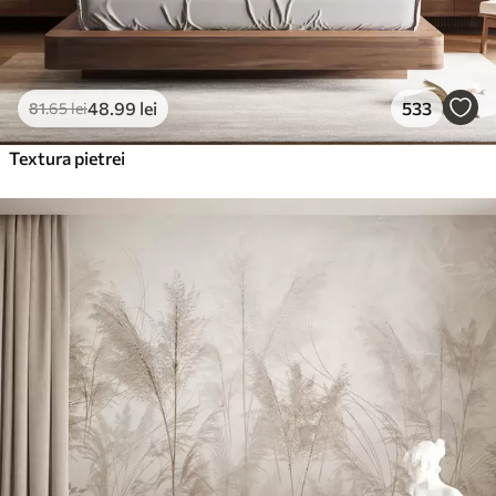
48
.99
lei
533
81
.65
lei
Textura pietrei