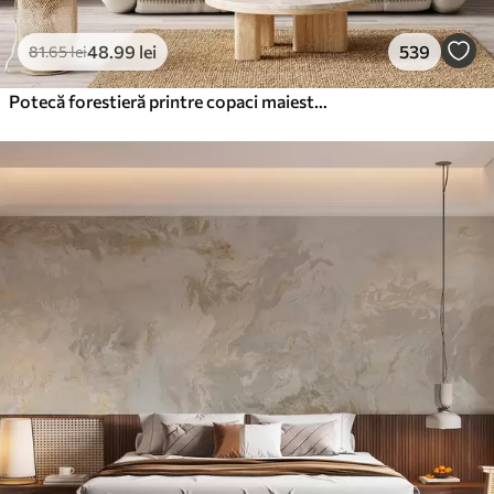
48
.99
lei
539
81
.65
lei
Potecă forestieră printre copaci maiestuoși, în stil acuarelă