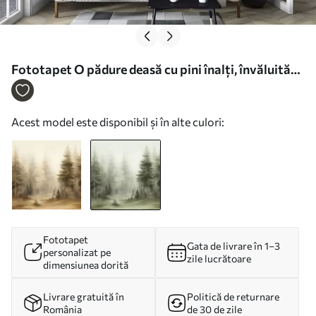
Fototapet O pădure deasă cu pini înalți, învăluită
într-o ceață ușoară, o compoziție artistică cu
textură Nr. w09830v1
Acest model este disponibil și în alte culori:
Fototapet
Gata de livrare în 1–3
personalizat pe
zile lucrătoare
dimensiunea dorită
Livrare gratuită în
Politică de returnare
România
de 30 de zile