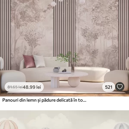
48
.99
lei
521
81
.65
lei
Panouri din lemn și pădure delicată în tonuri roz