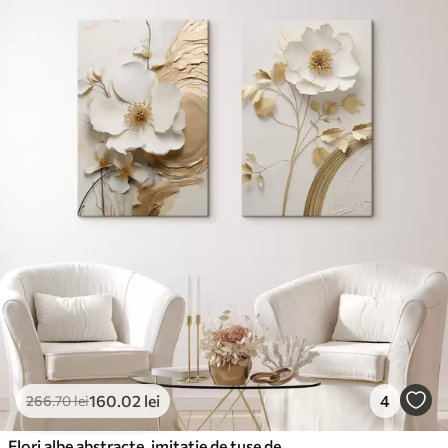
✓
Cerneală sigură și inodoră
✓
Suprafață tip pânză
✓
Material ecologic
160
.02
lei
4
266
.70
lei
Flori albe abstracte, imitație de tușe de vopsea pe un fundal texturat