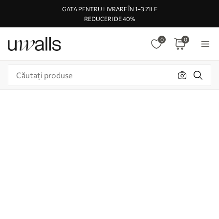
GATA PENTRU LIVRARE ÎN 1–3 ZILE
REDUCERI DE 40%
0
0