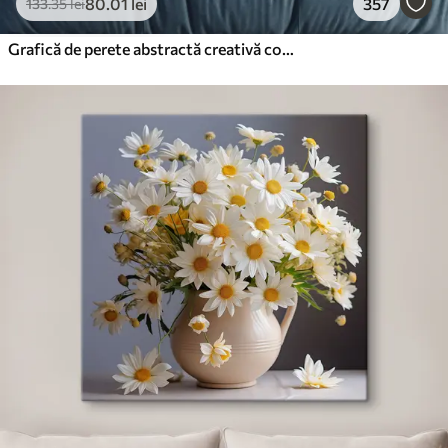
80
.01
lei
357
133
.35
lei
Grafică de perete abstractă creativă contemporană