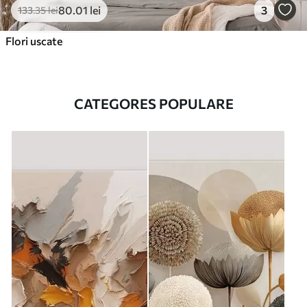
80
.01
lei
3
133
.35
lei
Flori uscate
CATEGORES POPULARE