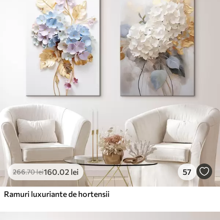
✓
Rezistent la decolorare
✓
Cerneală sigură și inodoră
✗
Suprafață tip pânză
✗
Material ecologic
Premium
De La
99
.99
lei
✓
Culori vii și intense
✓
Rezistent la decolorare
✓
Cerneală sigură și inodoră
✓
Suprafață tip pânză
✗
Material ecologic
160
.02
lei
57
266
.70
lei
Eco-Premium
De La
124
.99
lei
Ramuri luxuriante de hortensii
✓
Culori vii și intense
✓
Rezistent la decolorare