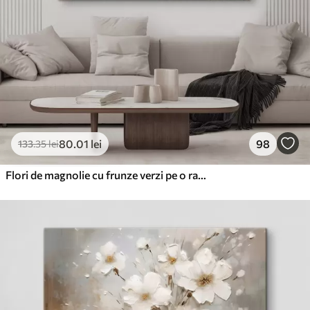
80
.01
lei
98
133
.35
lei
Flori de magnolie cu frunze verzi pe o ramură, stil texturat impasto, paletă de culori moi