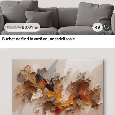
80
.01
lei
49
133
.35
lei
Buchet de flori în vază volumetrică roșie