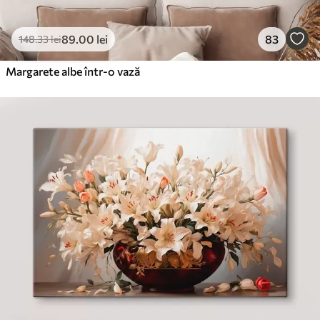
89
.00
lei
83
148
.33
lei
Margarete albe într-o vază