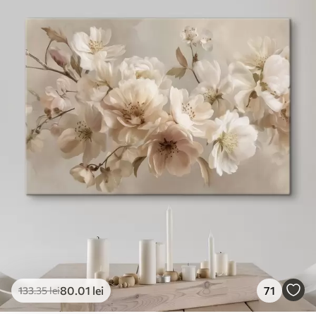
80
.01
lei
71
133
.35
lei