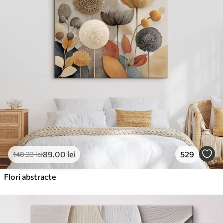
89
.00
lei
529
148
.33
lei
Flori abstracte