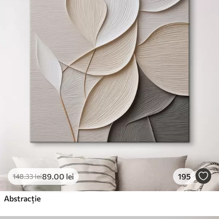
89
.00
lei
195
148
.33
lei
Abstracție