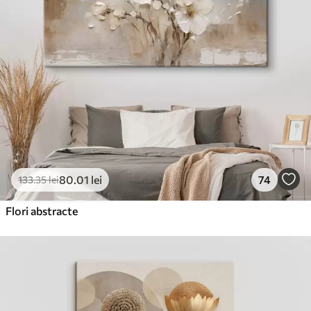
80
.01
lei
74
133
.35
lei
Flori abstracte