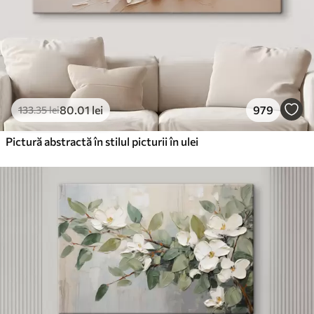
80
.01
lei
979
133
.35
lei
Pictură abstractă în stilul picturii în ulei