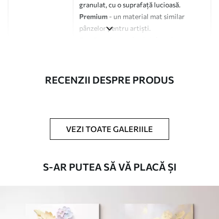
granulat, cu o suprafață lucioasă.
Premium
- un material mat similar
pânzelor pentru artiști.
Eco-Premium
- pânză de înaltă calitate
fabricată din bumbac 100%.
Autor
UWALLS
RECENZII DESPRE PRODUS
Numărul
s49368
articolului
VEZI TOATE GALERIILE
În plus
Puteți adăuga un strat de lac.
Materiale disponibile
S-AR PUTEA SĂ VĂ PLACĂ ȘI
Standard
De La
80
.01
lei
✓
Culori vii și intense