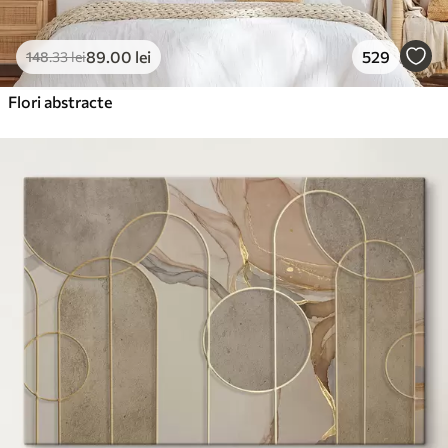
89
.00
lei
529
148
.33
lei
Flori abstracte