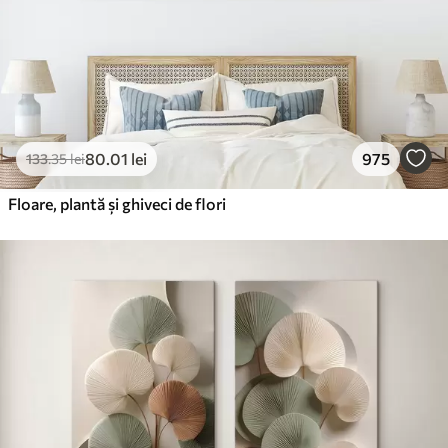
80
.01
lei
975
133
.35
lei
Floare, plantă și ghiveci de flori