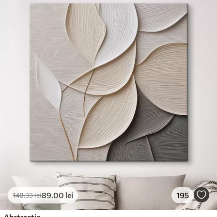
✓
Cerneală sigură și inodoră
✓
Suprafață tip pânză
✓
Material ecologic
89
.00
lei
195
148
.33
lei
Abstracție