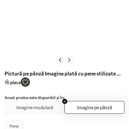
Pictură pe pânză Imagine plată cu pene stilizate Nr
s49387
1
Îi place
Acest produs este disponibil și în:
Imagine modulară
Imagine pe pânză
Pene