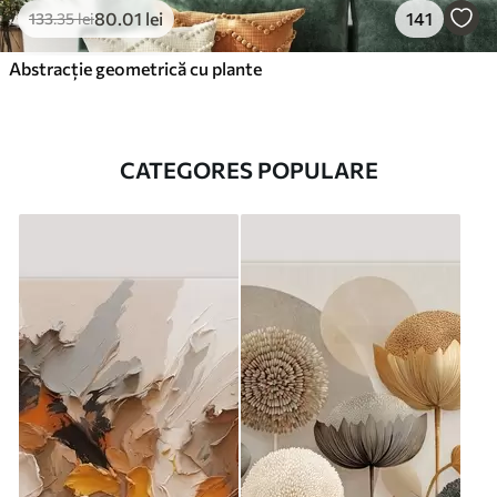
80
.01
lei
141
133
.35
lei
Abstracție geometrică cu plante
CATEGORES POPULARE