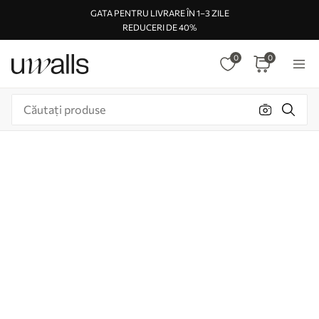
GATA PENTRU LIVRARE ÎN 1–3 ZILE
REDUCERI DE 40%
0
0