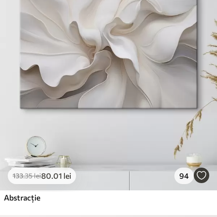
80
.01
lei
94
133
.35
lei
Abstracție