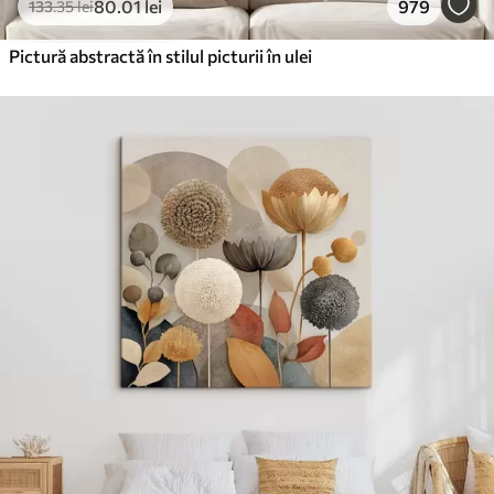
80
.01
lei
979
133
.35
lei
Pictură abstractă în stilul picturii în ulei