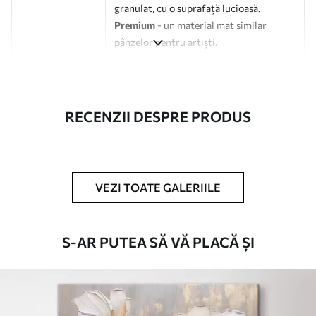
granulat, cu o suprafață lucioasă.
Premium
- un material mat similar
pânzelor pentru artiști.
Eco-Premium
- pânză de înaltă calitate
fabricată din bumbac 100%.
Autor
UWALLS
RECENZII DESPRE PRODUS
Numărul
s49387
articolului
VEZI TOATE GALERIILE
În plus
Puteți adăuga un strat de lac.
Materiale disponibile
S-AR PUTEA SĂ VĂ PLACĂ ȘI
Standard
De La
80
.01
lei
✓
Culori vii și intense