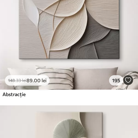
89
.00
lei
195
148
.33
lei
Abstracție