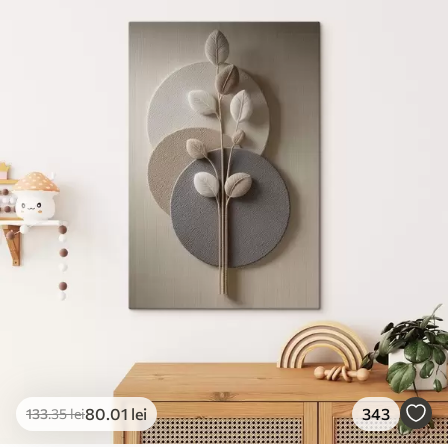
80
.01
lei
343
133
.35
lei