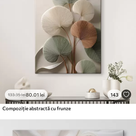
80
.01
lei
143
133
.35
lei
Compoziție abstractă cu frunze