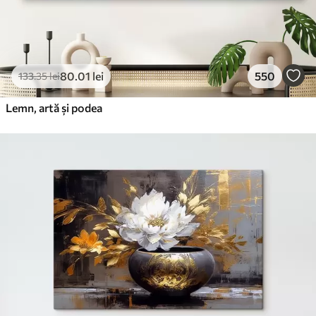
80
.01
lei
550
133
.35
lei
Lemn, artă și podea