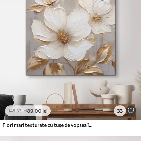
✓
Rezistent la decolorare
✓
Cerneală sigură și inodoră
✗
Suprafață tip pânză
✗
Material ecologic
Premium
De La
99
.99
lei
✓
Culori vii și intense
✓
Rezistent la decolorare
✓
Cerneală sigură și inodoră
✓
Suprafață tip pânză
✗
Material ecologic
89
.00
lei
33
148
.33
lei
Eco-Premium
De La
124
.99
lei
Flori mari texturate cu tușe de vopsea în paletă caldă
✓
Culori vii și intense
✓
Rezistent la decolorare