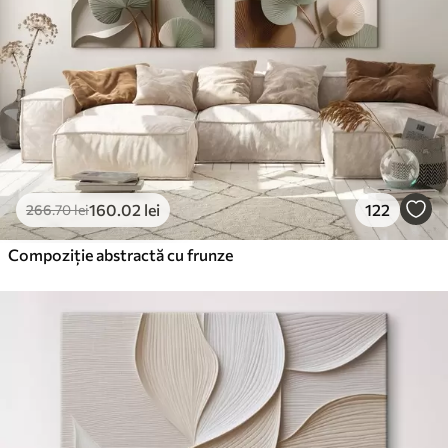
160
.02
lei
122
266
.70
lei
Compoziție abstractă cu frunze