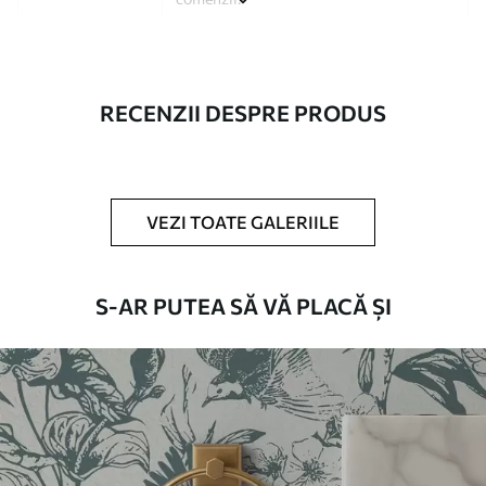
Autor
Studio de design Uwalls
Numărul
a01142
RECENZII DESPRE PRODUS
articolului
Finisare
Semi-mat.
Producție
Tipărit la comandă și livrat în role de
VEZI TOATE GALERIILE
până la 50 cm lățime.
Opțiuni
Disponibil cu strat de lac și/sau adeziv
S-AR PUTEA SĂ VĂ PLACĂ ȘI
suplimentare
pentru tapet.
Curățare
Se poate curăța ușor cu un burete moale.
Fototapetul cu strat de lac poate fi
curățat cu apă.
Metoda de
Aplicare fără cusături