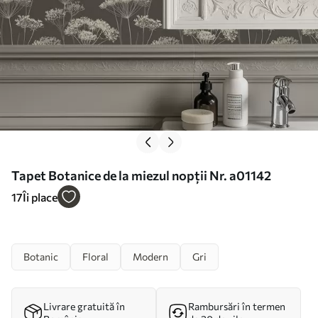
Tapet Botanice de la miezul nopții Nr. a01142
17
Îi place
Botanic
Floral
Modern
Gri
Livrare gratuită în
Rambursări în termen