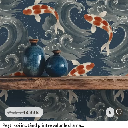
48
.99
lei
5
81
.65
lei
Pești koi înotând printre valurile dramatice ale oceanului