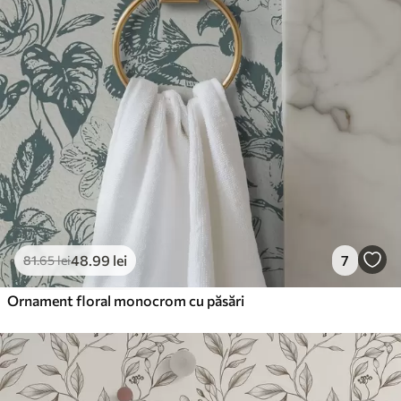
aplicare
Materiale disponibile
Standard
166
.65
99
.99
lei
/m²
Premium
220
.02
132
.01
lei
/m²
48
.99
lei
7
81
.65
lei
Vinil Premium
250
.00
150
.00
lei
/m²
Ornament floral monocrom cu păsări