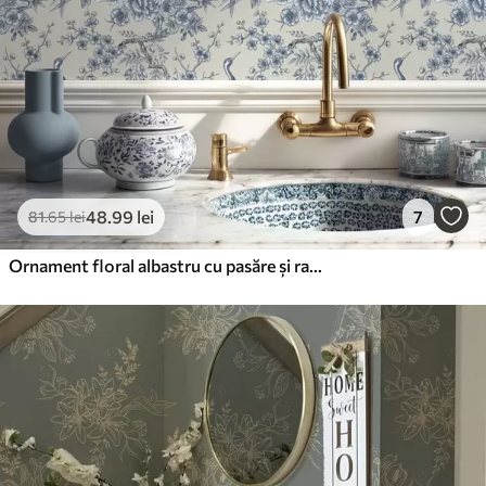
48
.99
lei
7
81
.65
lei
Ornament floral albastru cu pasăre și ramuri