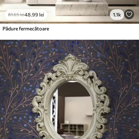
48
.99
lei
1.1k
81
.65
lei
Pădure fermecătoare