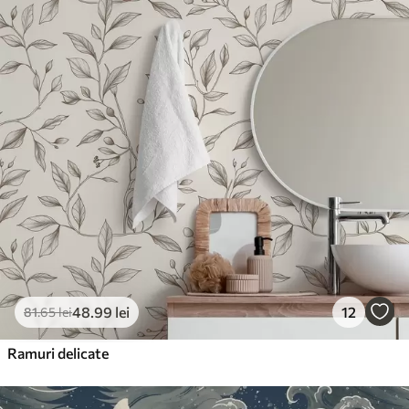
48
.99
lei
12
81
.65
lei
Ramuri delicate