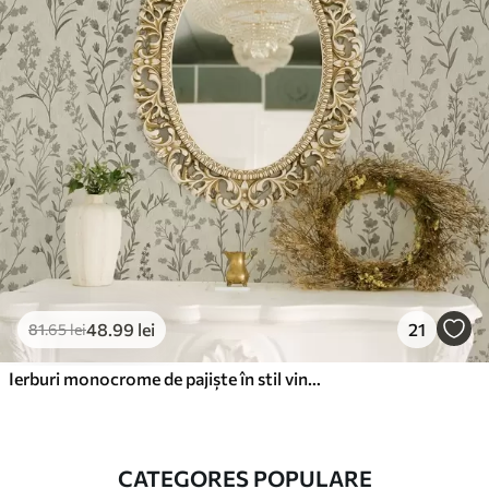
48
.99
lei
21
81
.65
lei
Ierburi monocrome de pajiște în stil vintage
CATEGORES POPULARE