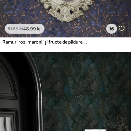
48
.99
lei
16
81
.65
lei
Ramuri roz-maronii și fructe de pădure albastre pe un fundal grafit