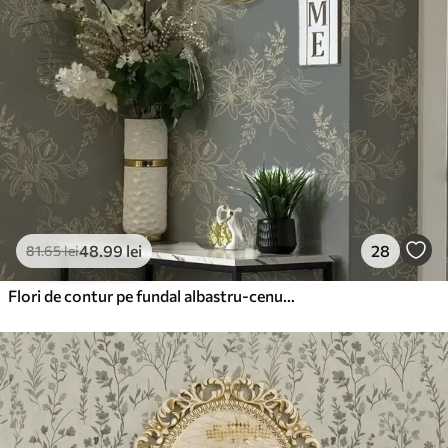
48
.99
lei
28
81
.65
lei
Flori de contur pe fundal albastru-cenușiu, model botanic elegant