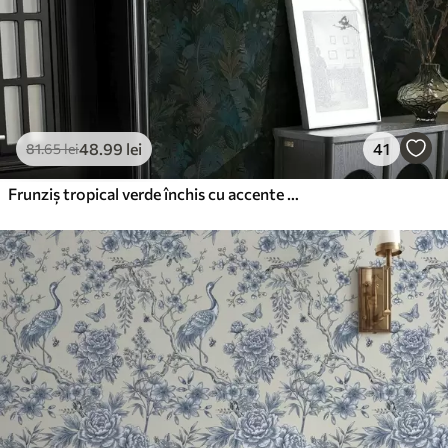
48
.99
lei
41
81
.65
lei
Frunziș tropical verde închis cu accente albastre