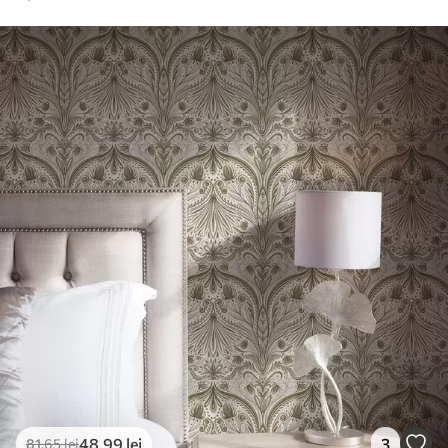
48
.99
lei
3
81
.65
lei