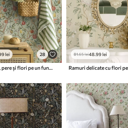
99
lei
28
48
.99
lei
81
.65
lei
Rodie fructe, pere și flori pe un fundal verde pal