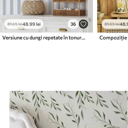
48
.99
lei
36
48
.
81
.65
lei
81
.65
lei
Versiune cu dungi repetate în tonuri gri-albastru