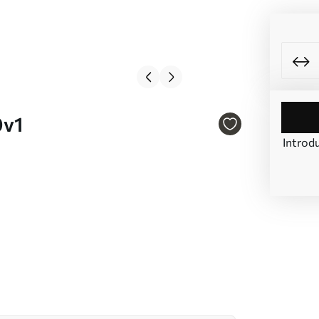
0v1
Introdu