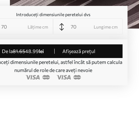
Introduceți dimensiunile peretelui dvs
Lățime cm
Lungime cm
de la
81
.65
48
.99
lei
Afișează prețul
ceți dimensiunile peretelui, astfel încât să putem calcula
numărul de role de care aveți nevoie