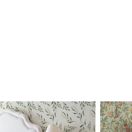
Numărul articolului
a01150v1
Finisare
Semi-mat.
Producție
Tipărit la comandă și livrat 
Opțiuni suplimentare
Disponibil cu strat de lac și
Curățare
Se poate curăța ușor cu un b
poate fi curățat cu apă.
Metoda de aplicare
Aplicare fără cusături
Materiale disponibile
Standard
Premium
166
.65
220
.02
99
.99
lei
/m²
132
.01
lei
/m²