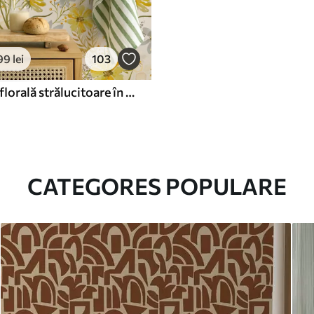
99
lei
103
Compoziție florală strălucitoare în culorile galben
CATEGORES POPULARE