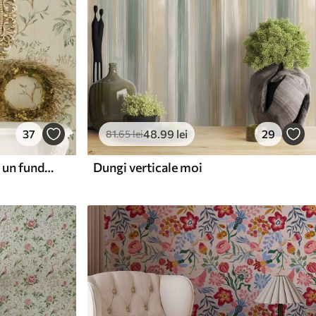
37
48
.99
lei
29
81
.65
lei
Ramuri delicate cu flori pe un fundal crem cald
Dungi verticale moi