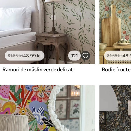
48
.99
lei
121
48
.
81
.65
lei
81
.65
lei
Ramuri de măslin verde delicat