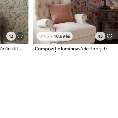
12
48
.99
lei
43
81
.65
lei
Trandafiri roz pastel și păsări în stil shabby chic
Compoziție luminoasă de flori și fructe de pădure cu papagali