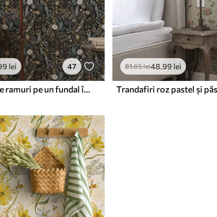
99
lei
47
48
.99
lei
81
.65
lei
Păsări printre ramuri pe un fundal întunecat