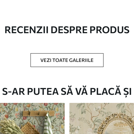
RECENZII DESPRE PRODUS
în role de până la 50 cm lățime.
/sau adeziv pentru tapet.
VEZI TOATE GALERIILE
urete moale. Fototapetul cu strat de lac
S-AR PUTEA SĂ VĂ PLACĂ ȘI
Vinil Premium
250
.00
150
.00
lei
/m²