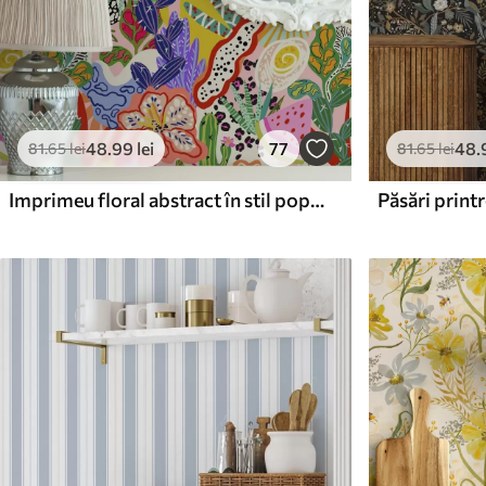
48
.99
lei
77
48
.
81
.65
lei
81
.65
lei
Imprimeu floral abstract în stil pop art