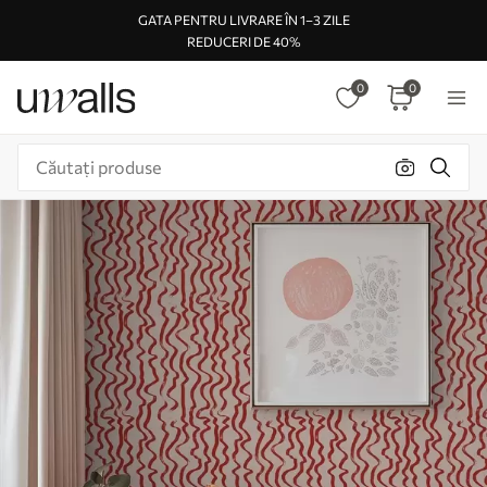
GATA PENTRU LIVRARE ÎN 1–3 ZILE
REDUCERI DE 40%
0
0