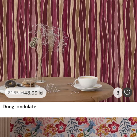
48
.99
lei
3
81
.65
lei
Dungi ondulate