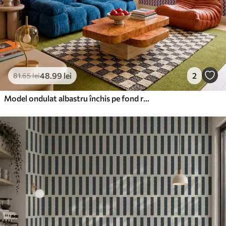
48
.99
lei
2
81
.65
lei
Model ondulat albastru închis pe fond roz