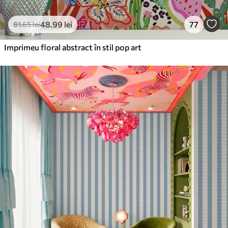
48
.99
lei
77
81
.65
lei
Imprimeu floral abstract în stil pop art