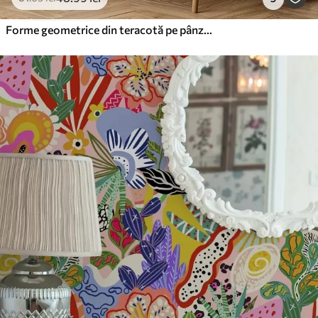
Vinil Premium
250
.00
150
.00
lei
/m²
Forme geometrice din teracotă pe pânză de in