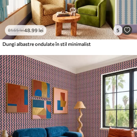
48
.99
lei
5
81
.65
lei
Dungi albastre ondulate în stil minimalist