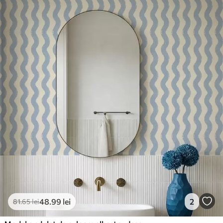
48
.99
lei
2
81
.65
lei