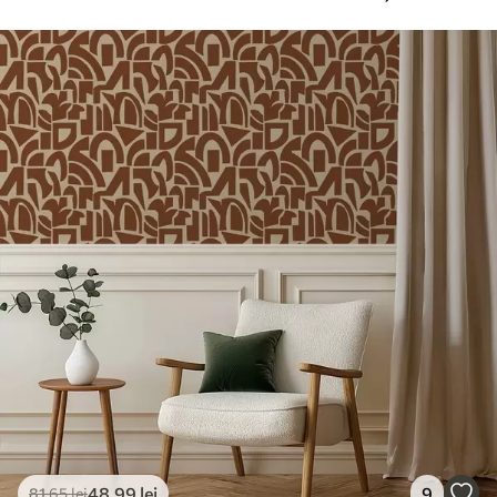
suplimentare
pentru tapet.
Curățare
Se poate curăța ușor cu un burete moale.
Fototapetul cu strat de lac poate fi
curățat cu apă.
Metoda de
Aplicare fără cusături
aplicare
Materiale disponibile
Standard
166
.65
99
.99
lei
/m²
Premium
220
.02
132
.01
lei
/m²
48
.99
lei
9
81
.65
lei