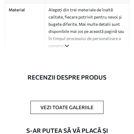
Material
Alegeți din trei materiale de înaltă
calitate, fiecare potrivit pentru nevoi și
bugete diferite. Mai multe detalii sunt
disponibile mai jos pe această pagină sau
în timpul procesului de personalizare a
comenzii.
Autor
Studio de design Uwalls
Numărul
a01168
RECENZII DESPRE PRODUS
articolului
Finisare
Semi-mat.
Producție
Tipărit la comandă și livrat în role de
VEZI TOATE GALERIILE
până la 50 cm lățime.
Opțiuni
Disponibil cu strat de lac și/sau adeziv
S-AR PUTEA SĂ VĂ PLACĂ ȘI