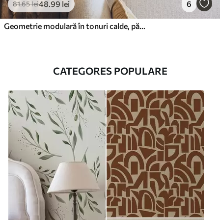
48
.99
lei
6
81
.65
lei
Geometrie modulară în tonuri calde, pământii
CATEGORES POPULARE