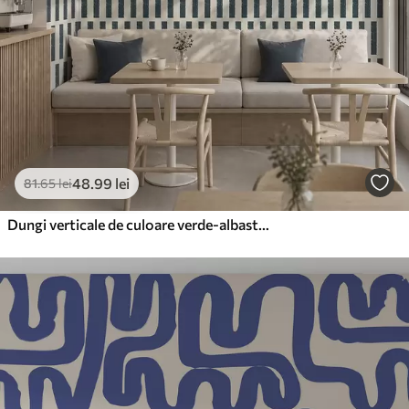
48
.99
lei
81
.65
lei
Dungi verticale de culoare verde-albastru închis pe un fundal deschis