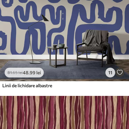
48
.99
lei
11
81
.65
lei
Linii de lichidare albastre