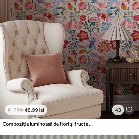
48
.99
lei
43
81
.65
lei
Compoziție luminoasă de flori și fructe de pădure cu papagali