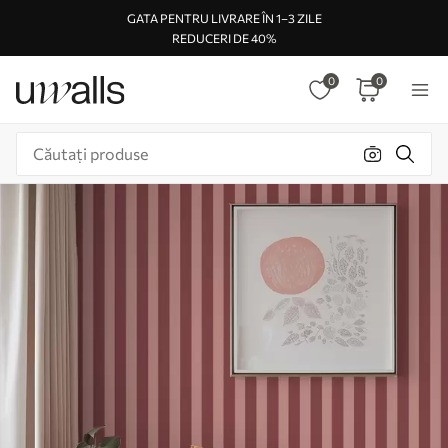
GATA PENTRU LIVRARE ÎN 1–3 ZILE
REDUCERI DE 40%
0
0