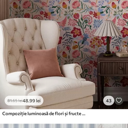
48
.99
lei
43
81
.65
lei
Compoziție luminoasă de flori și fructe de pădure cu papagali