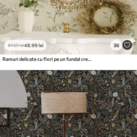
48
.99
lei
36
81
.65
lei
Ramuri delicate cu flori pe un fundal crem cald