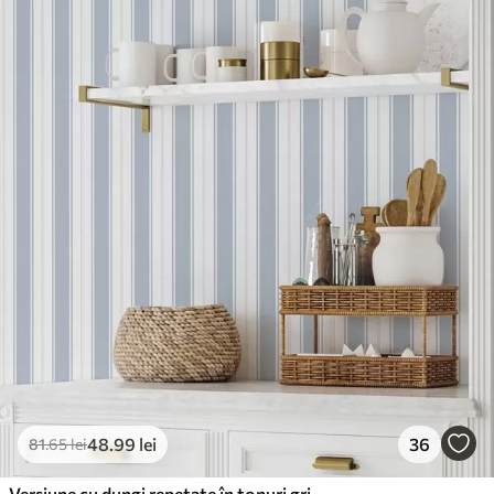
48
.99
lei
36
81
.65
lei
Versiune cu dungi repetate în tonuri gri-albastru