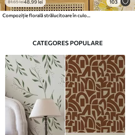
48
.99
lei
103
81
.65
lei
Compoziție florală strălucitoare în culorile galben
CATEGORES POPULARE