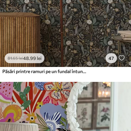
48
.99
lei
47
81
.65
lei
Păsări printre ramuri pe un fundal întunecat