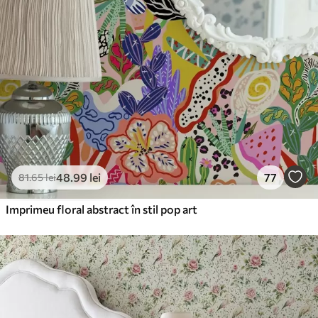
48
.99
lei
77
81
.65
lei
Imprimeu floral abstract în stil pop art