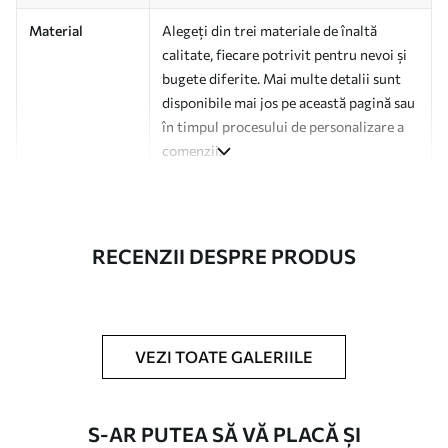
Material
Alegeți din trei materiale de înaltă
calitate, fiecare potrivit pentru nevoi și
bugete diferite. Mai multe detalii sunt
disponibile mai jos pe această pagină sau
în timpul procesului de personalizare a
comenzii.
Autor
Studio de design Uwalls
Numărul
a01179v3
RECENZII DESPRE PRODUS
articolului
Finisare
Semi-mat.
Producție
Tipărit la comandă și livrat în role de
VEZI TOATE GALERIILE
până la 50 cm lățime.
Opțiuni
Disponibil cu strat de lac și/sau adeziv
S-AR PUTEA SĂ VĂ PLACĂ ȘI
suplimentare
pentru tapet.