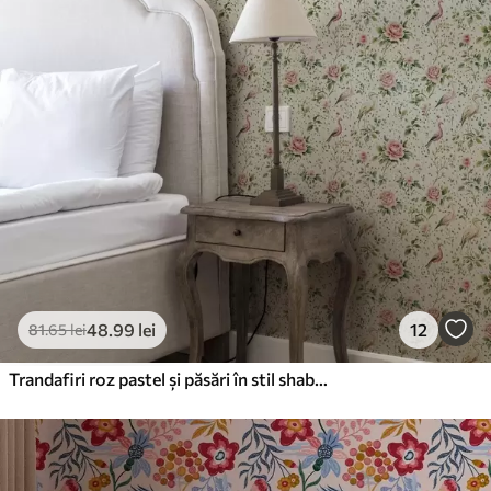
48
.99
lei
12
81
.65
lei
Trandafiri roz pastel și păsări în stil shabby chic