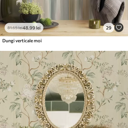
48
.99
lei
29
81
.65
lei
Dungi verticale moi