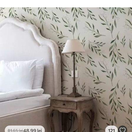
Curățare
Se poate curăța ușor cu un burete moale.
Fototapetul cu strat de lac poate fi
curățat cu apă.
Metoda de
Aplicare fără cusături
aplicare
Materiale disponibile
Standard
166
.65
99
.99
lei
/m²
Premium
220
.02
132
.01
lei
/m²
48
.99
lei
121
81
.65
lei