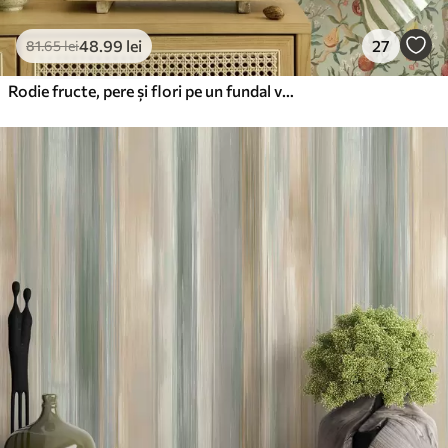
48
.99
lei
27
81
.65
lei
Rodie fructe, pere și flori pe un fundal verde pal