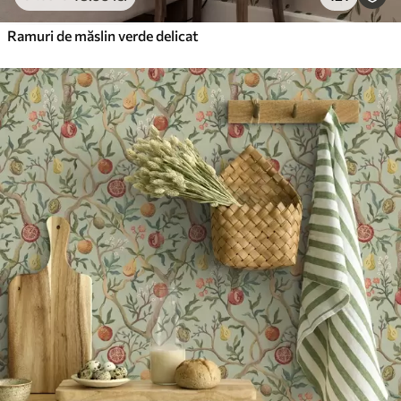
Vinil Premium
250
.00
150
.00
lei
/m²
Ramuri de măslin verde delicat