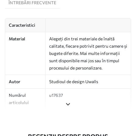
ÎNTREBĂRI FRECVENTE
Caracteristici
Material
Alegeți din trei materiale de înaltă
calitate, fiecare potrivit pentru camere și
bugete diferite. Mai multe informații
sunt disponibile mai jos sau în timpul
procesului de personalizare.
Autor
Studioul de design Uwalls
Numărul
u17637
articolului
Suprafață
Semi-mat.
Producție
Tipărit la comandă și livrat în role de