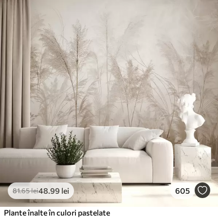
48
.99
lei
605
81
.65
lei
Plante înalte în culori pastelate