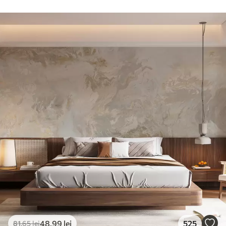
48
.99
lei
525
81
.65
lei