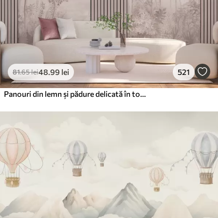
48
.99
lei
521
81
.65
lei
Panouri din lemn și pădure delicată în tonuri roz