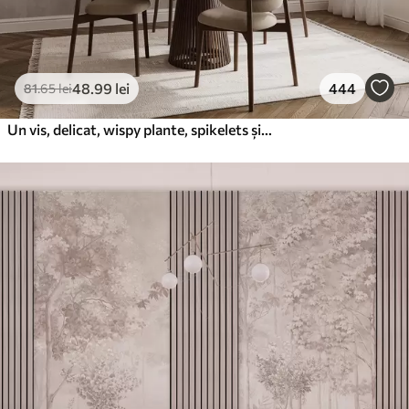
48
.99
lei
444
81
.65
lei
Un vis, delicat, wispy plante, spikelets și flori în culori pastelate maro pe un fundal cețos, texturat