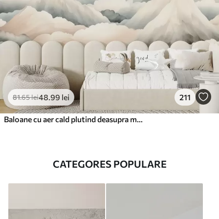
48
.99
lei
211
81
.65
lei
Baloane cu aer cald plutind deasupra munților în tonuri pastelate neutre și moi
CATEGORES POPULARE