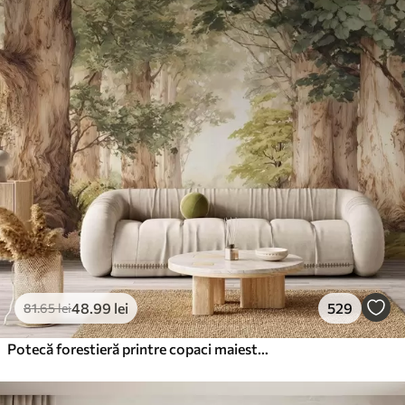
48
.99
lei
529
81
.65
lei
Potecă forestieră printre copaci maiestuoși, în stil acuarelă