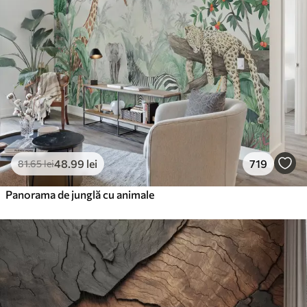
48
.99
lei
719
81
.65
lei
Panorama de junglă cu animale