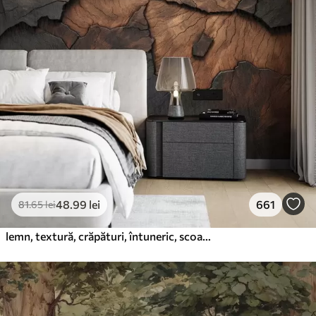
48
.99
lei
661
81
.65
lei
lemn, textură, crăpături, întuneric, scoarță, suprafață