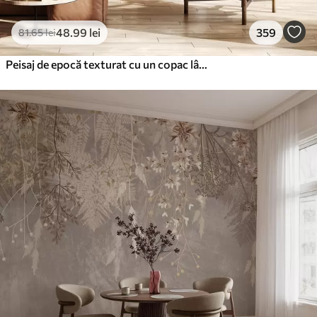
48
.99
lei
359
81
.65
lei
Peisaj de epocă texturat cu un copac lângă râu și un cer înnorat, arta naturii în tonuri sepia