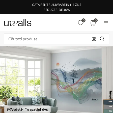
GATA PENTRU LIVRARE ÎN 1–3 ZILE
REDUCERI DE 40%
0
0
Vedeți-l în spațiul dvs