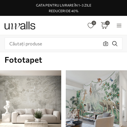
GATA PENTRU LIVRARE ÎN 1–3 ZILE
REDUCERI DE 40%
0
0
Fototapet