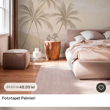
48
.99
lei
81
.65
lei
Fototapet Palmieri