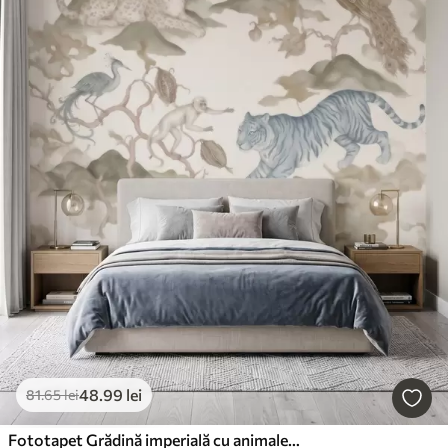
48
.99
lei
81
.65
lei
Fototapet Grădină imperială cu animale în stil oriental — maimuță, leopard, tigru, păun și stârc