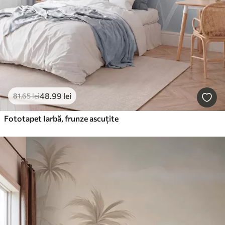
48
.99
lei
81
.65
lei
Fototapet Iarbă, frunze ascuțite