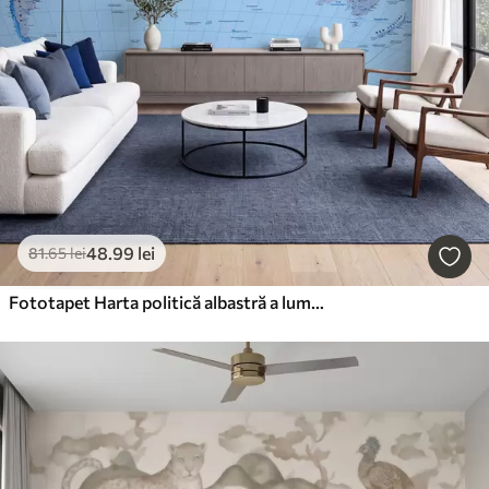
48
.99
lei
81
.65
lei
Fototapet Harta politică albastră a lumii cu steaguri, în limba engleză