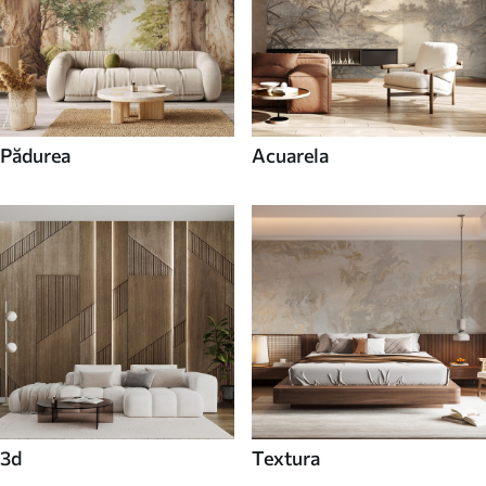
Pădurea
Acuarela
3d
Textura