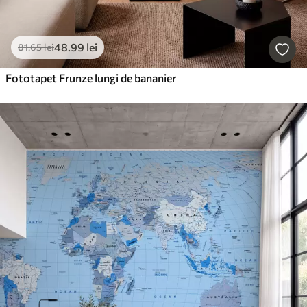
48
.99
lei
81
.65
lei
Fototapet Frunze lungi de bananier