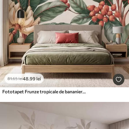
48
.99
lei
81
.65
lei
Fototapet Frunze tropicale de bananier cu ciorchini de boabe roșii de cafea, în stil acuarelă