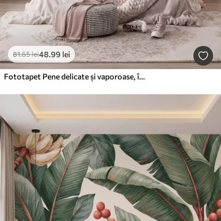
48
.99
lei
81
.65
lei
Fototapet Pene delicate și vaporoase, într-o nuanță de roz-piersică cu reflexii strălucitoare