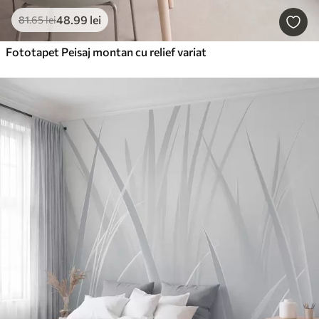
48
.99
lei
81
.65
lei
Fototapet Peisaj montan cu relief variat