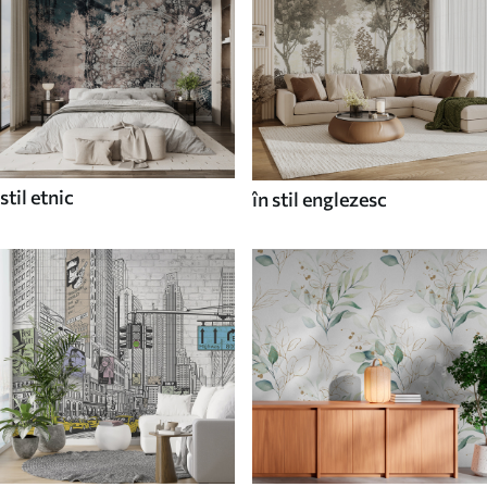
stil etnic
în stil englezesc