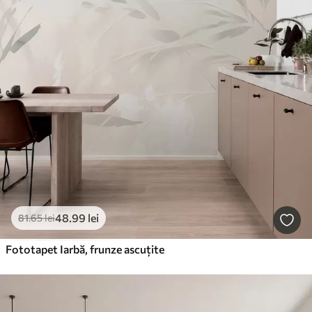
48
.99
lei
81
.65
lei
Fototapet Iarbă, frunze ascuțite