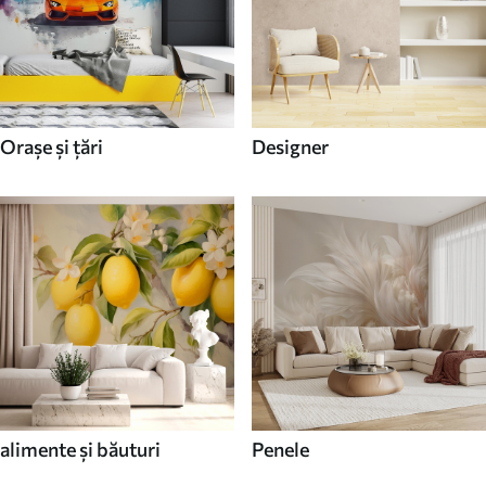
Orașe și țări
Designer
alimente și băuturi
Penele