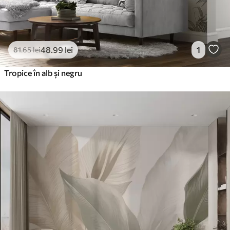
48
.99
lei
1
81
.65
lei
Tropice în alb și negru