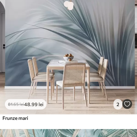
Standard
166
.65
99
.99
lei
/m²
Premium
220
.02
132
.01
lei
/m²
Vinil Premium
250
.00
150
.00
lei
/m²
Peel and Stick
300
.00
180
.00
lei
/m²
48
.99
lei
2
81
.65
lei
Frunze mari