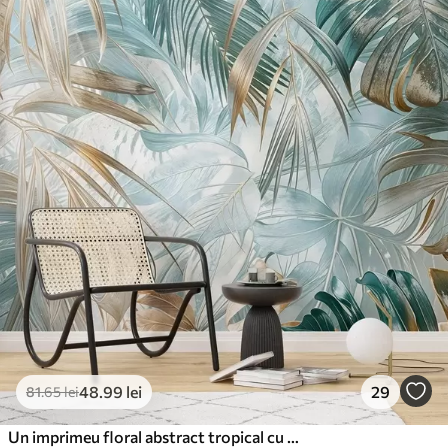
48
.99
lei
29
81
.65
lei
Un imprimeu floral abstract tropical cu frunze mari de palmier în nuanțe de albastru și bej creează o atmosferă luxuriantă