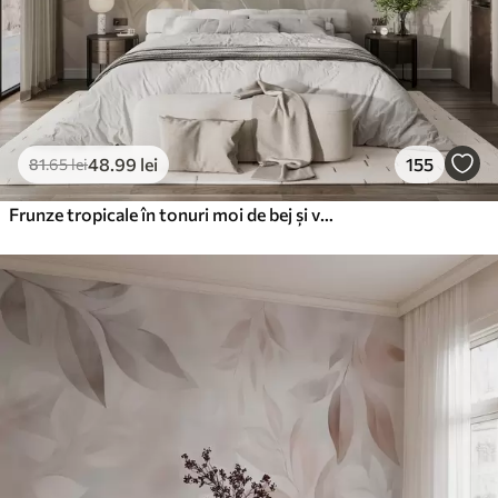
48
.99
lei
155
81
.65
lei
Frunze tropicale în tonuri moi de bej și verde, cu un efect de acuarelă și tranziții de culoare delicate