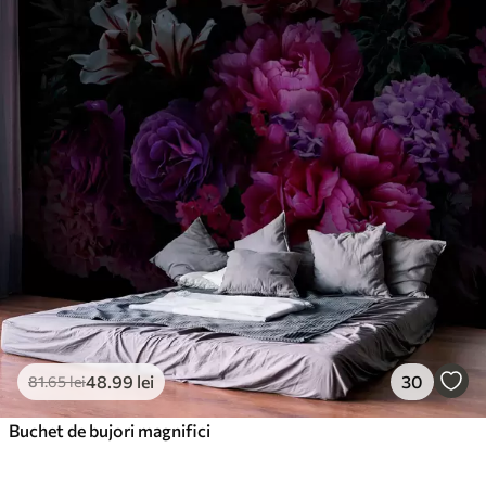
48
.99
lei
30
81
.65
lei
Buchet de bujori magnifici