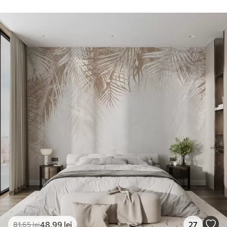
48
.99
lei
27
81
.65
lei