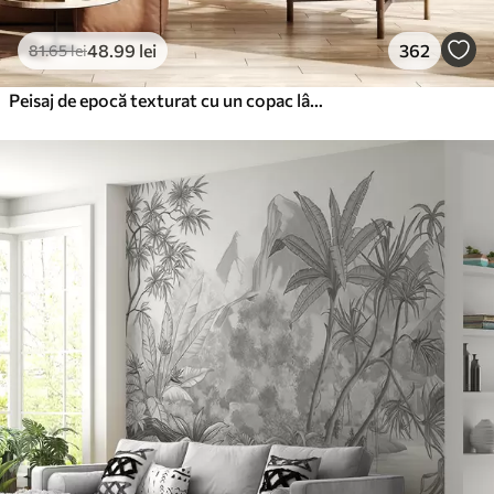
48
.99
lei
362
81
.65
lei
Peisaj de epocă texturat cu un copac lângă râu și un cer înnorat, arta naturii în tonuri sepia