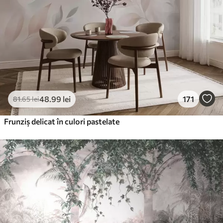
48
.99
lei
171
81
.65
lei
Frunziș delicat în culori pastelate