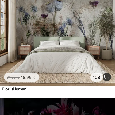
48
.99
lei
108
81
.65
lei
Flori și ierburi