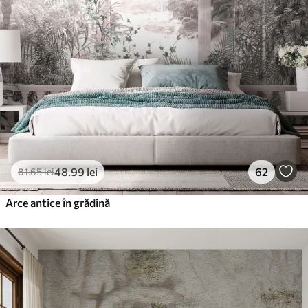
48
.99
lei
62
81
.65
lei
Arce antice în grădină