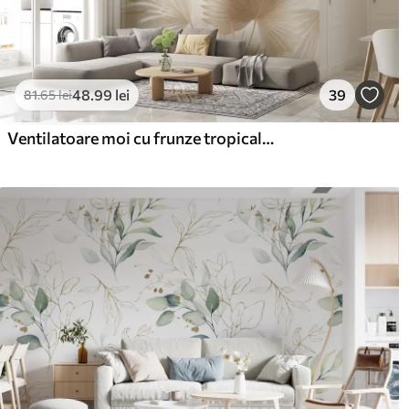
48
.99
lei
39
81
.65
lei
Ventilatoare moi cu frunze tropicale în tonuri de bej deschis și bleumarin