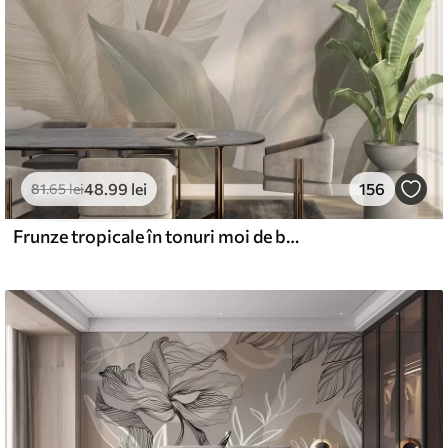
48
.99
lei
156
81
.65
lei
Frunze tropicale în tonuri moi de bej și verde, cu un efect de acuarelă și tranziții de culoare delicate