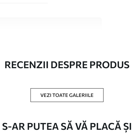
 înaltă calitate, fiecare potrivit pentru camere
 informații sunt disponibile mai jos sau în
lizare.
RECENZII DESPRE PRODUS
VEZI TOATE GALERIILE
în role de până la 50 cm lățime.
/sau adeziv pentru tapet.
S-AR PUTEA SĂ VĂ PLACĂ ȘI
urete moale. Fototapetul cu strat de lac