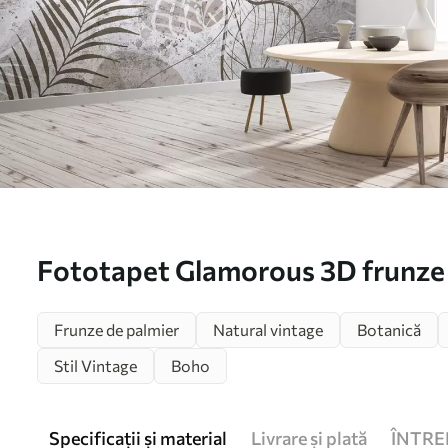
Fototapet Glamorous 3D frunze î
u73584
Frunze de palmier
Natural vintage
Botanică
Stil Vintage
Boho
Specificații și material
Livrare și plată
ÎNTRE