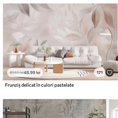
48
.99
lei
171
81
.65
lei
Frunziș delicat în culori pastelate