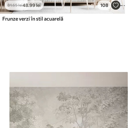
48
.99
lei
108
81
.65
lei
Frunze verzi în stil acuarelă