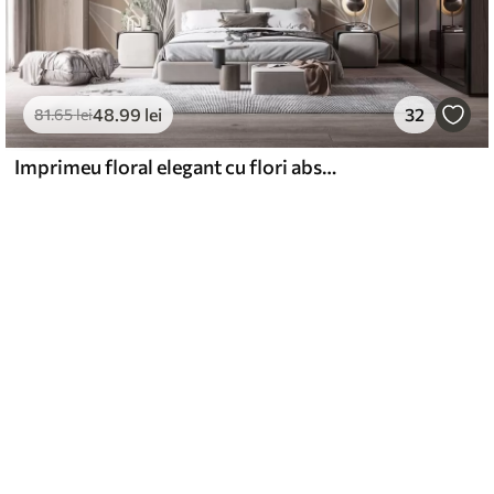
48
.99
lei
32
81
.65
lei
Imprimeu floral elegant cu flori abstracte mari și frunze în nuanțe de gri și bej pe un fundal deschis