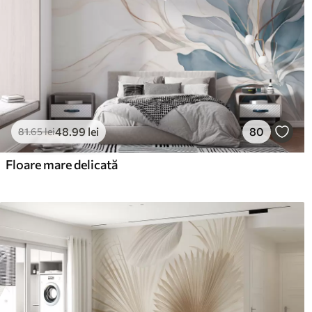
48
.99
lei
80
81
.65
lei
Floare mare delicată