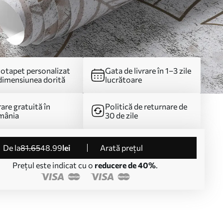
otapet personalizat
Gata de livrare în 1–3 zile
dimensiunea dorită
lucrătoare
rare gratuită în
Politică de returnare de
mânia
30 de zile
de la
81
.65
48
.99
lei
Arată prețul
Prețul este indicat cu o
reducere de 40%
.