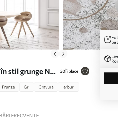
Fot
pe 
Liv
Ro
n stil grunge Nr.
30
Îi place
Frunze
Gri
Gravură
Ierburi
BĂRI FRECVENTE