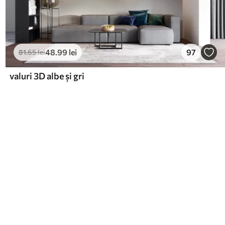
48
.99
lei
97
81
.65
lei
valuri 3D albe și gri