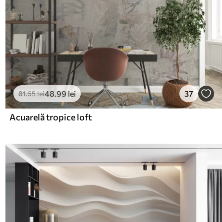
48
.99
lei
37
81
.65
lei
Acuarelă tropice loft