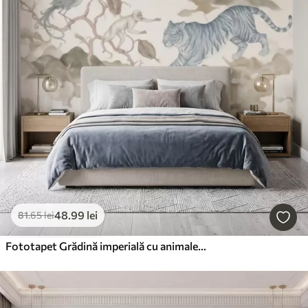
48
.99
lei
81
.65
lei
Fototapet Grădină imperială cu animale în stil oriental — maimuță, leopard, tigru, păun și stârc