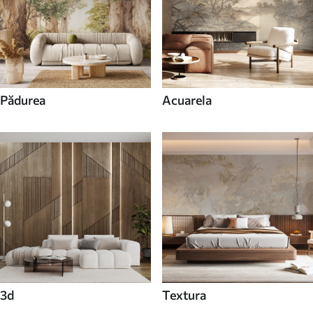
Pădurea
Acuarela
3d
Textura