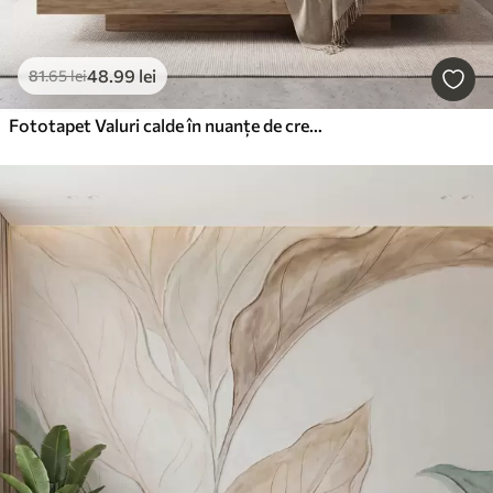
48
.99
lei
81
.65
lei
Fototapet Valuri calde în nuanțe de crem și piersică, care imită tencuiala texturată, abstract