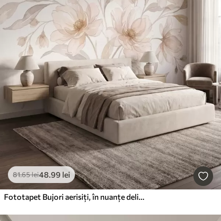
48
.99
lei
81
.65
lei
Fototapet Bujori aerisiți, în nuanțe delicate de bej pudrat