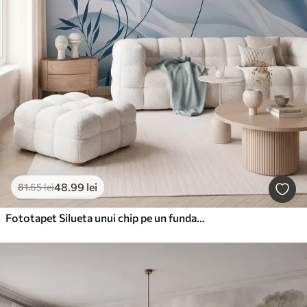
48
.99
lei
81
.65
lei
Fototapet Silueta unui chip pe un fundal abstract