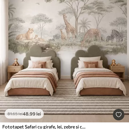
48
.99
lei
81
.65
lei
Fototapet Safari cu girafe, lei, zebre și copaci tropicali