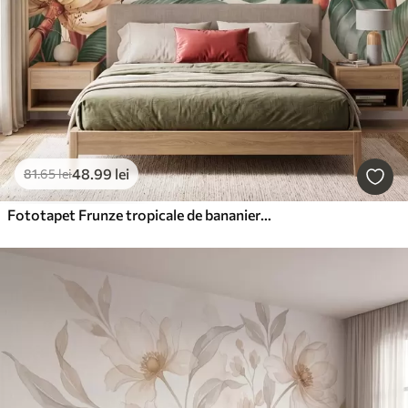
48
.99
lei
81
.65
lei
Fototapet Frunze tropicale de bananier cu ciorchini de boabe roșii de cafea, în stil acuarelă