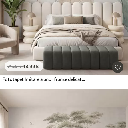
48
.99
lei
81
.65
lei
Fototapet Imitare a unor frunze delicate, de culoare bej-verde, realizate prin turnare în relief