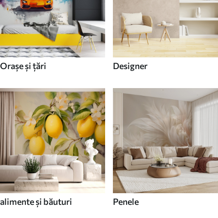
Orașe și țări
Designer
alimente și băuturi
Penele