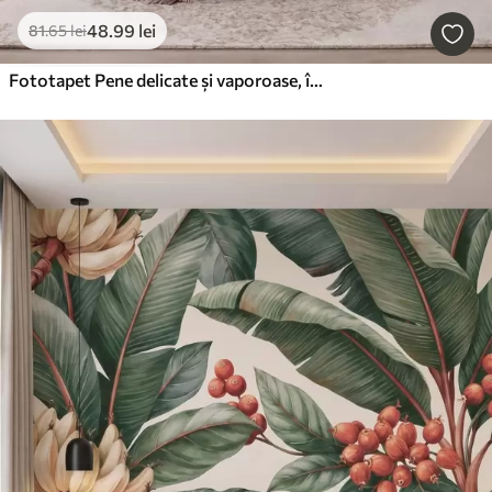
48
.99
lei
81
.65
lei
Fototapet Pene delicate și vaporoase, într-o nuanță de roz-piersică cu reflexii strălucitoare