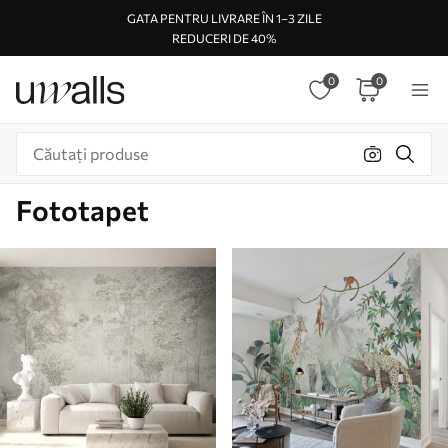
GATA PENTRU LIVRARE ÎN 1–3 ZILE
REDUCERI DE 40%
0
0
Fototapet