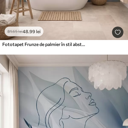
48
.99
lei
81
.65
lei
Fototapet Frunze de palmier în stil abstract, imitație de pictură