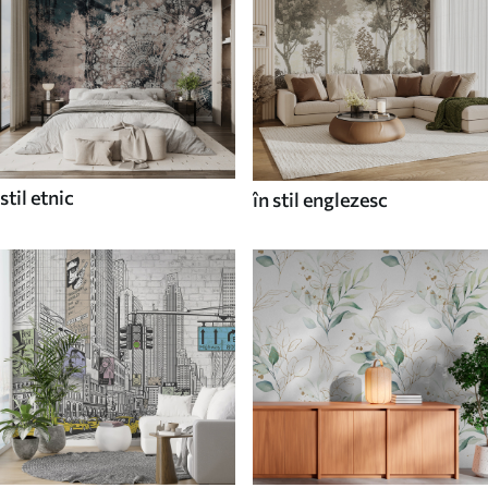
stil etnic
în stil englezesc