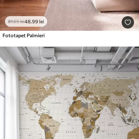
48
.99
lei
81
.65
lei
Fototapet Palmieri