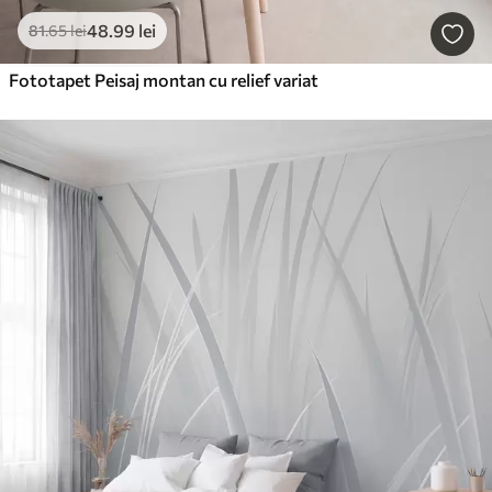
48
.99
lei
81
.65
lei
Fototapet Peisaj montan cu relief variat