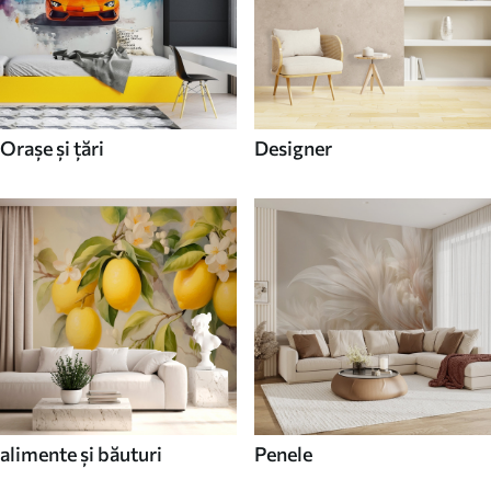
Orașe și țări
Designer
alimente și băuturi
Penele