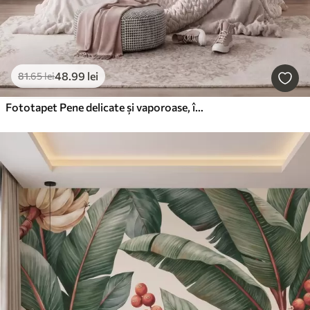
48
.99
lei
81
.65
lei
Fototapet Pene delicate și vaporoase, într-o nuanță de roz-piersică cu reflexii strălucitoare