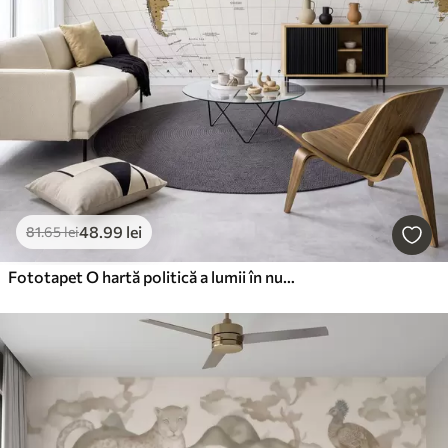
48
.99
lei
81
.65
lei
Fototapet O hartă politică a lumii în nuanțe de maro, cu steaguri, în limba engleză