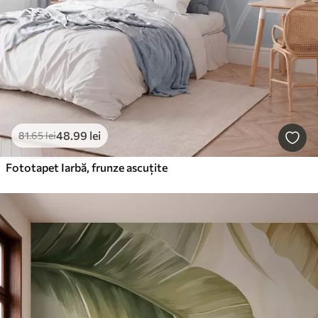
48
.99
lei
81
.65
lei
Fototapet Iarbă, frunze ascuțite