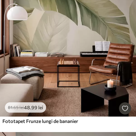
48
.99
lei
81
.65
lei
Fototapet Frunze lungi de bananier