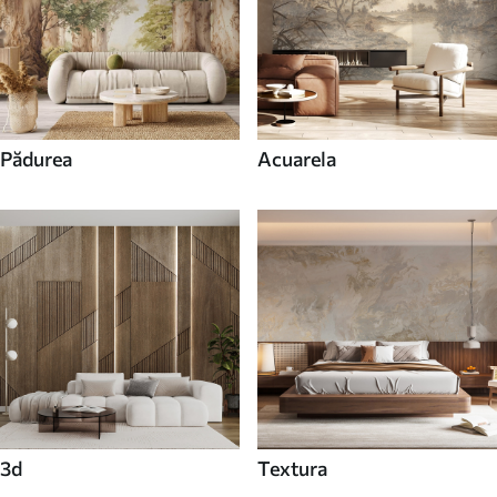
Pădurea
Acuarela
3d
Textura