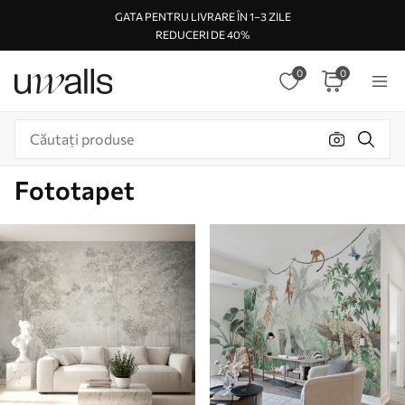
GATA PENTRU LIVRARE ÎN 1–3 ZILE
REDUCERI DE 40%
0
0
Fototapet