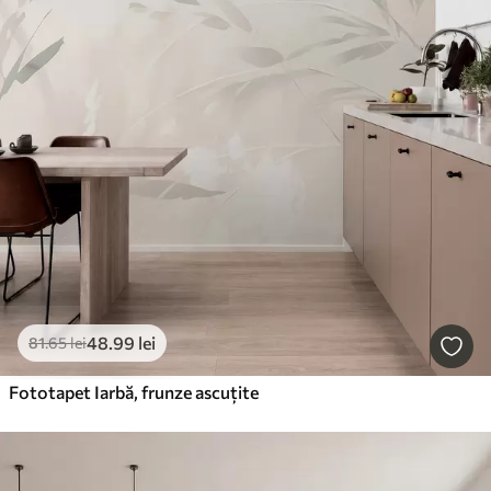
48
.99
lei
81
.65
lei
Fototapet Iarbă, frunze ascuțite