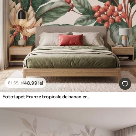
48
.99
lei
81
.65
lei
Fototapet Frunze tropicale de bananier cu ciorchini de boabe roșii de cafea, în stil acuarelă