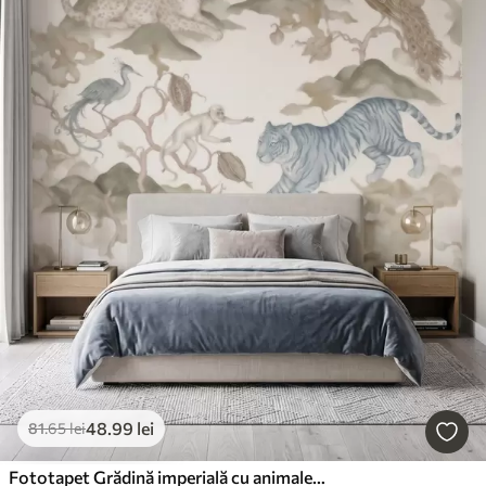
48
.99
lei
81
.65
lei
Fototapet Grădină imperială cu animale în stil oriental — maimuță, leopard, tigru, păun și stârc