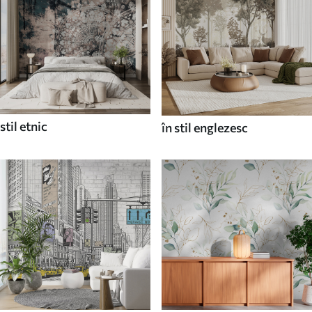
stil etnic
în stil englezesc