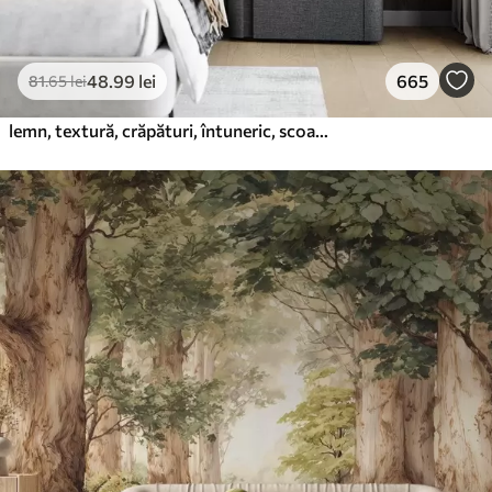
48
.99
lei
665
81
.65
lei
lemn, textură, crăpături, întuneric, scoarță, suprafață