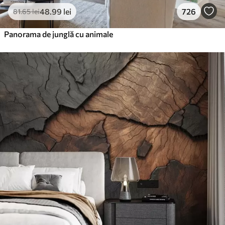
48
.99
lei
726
81
.65
lei
Panorama de junglă cu animale