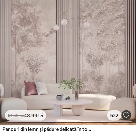
48
.99
lei
522
81
.65
lei
Panouri din lemn și pădure delicată în tonuri roz