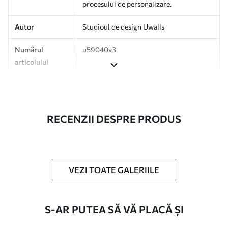
procesului de personalizare.
Autor
Studioul de design Uwalls
Numărul
u59040v3
articolului
Producție
Tipărit la comandă și livrat în role de
până la 50 cm lățime.
RECENZII DESPRE PRODUS
Suplimentar
Disponibil cu strat de lac și/sau adeziv
pentru tapet.
Curățare
Se poate curăța ușor cu un burete moale.
Fototapetul cu strat de lac poate fi
VEZI TOATE GALERIILE
curățat cu apă.
Metodă de
Aplicare fără cusături
S-AR PUTEA SĂ VĂ PLACĂ ȘI
aplicare