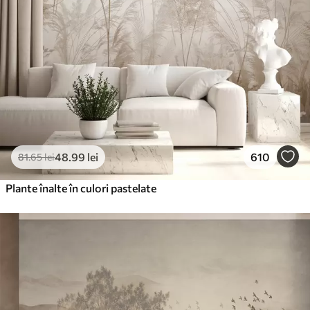
48
.99
lei
610
81
.65
lei
Plante înalte în culori pastelate