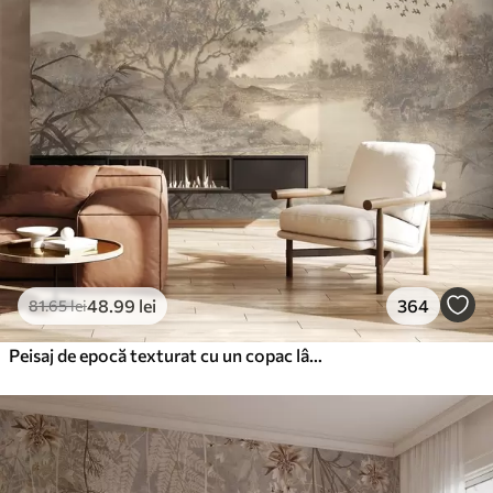
48
.99
lei
364
81
.65
lei
Peisaj de epocă texturat cu un copac lângă râu și un cer înnorat, arta naturii în tonuri sepia