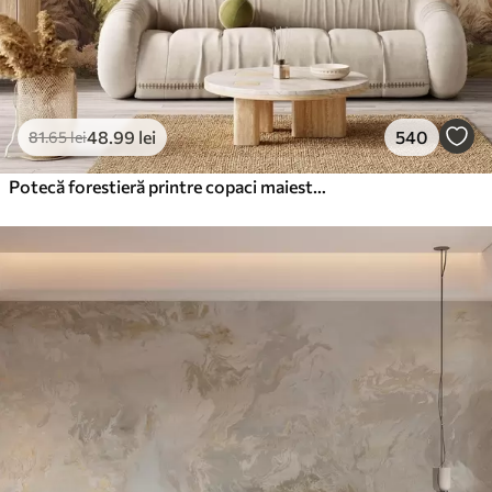
48
.99
lei
540
81
.65
lei
Potecă forestieră printre copaci maiestuoși, în stil acuarelă