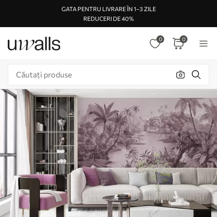
GATA PENTRU LIVRARE ÎN 1–3 ZILE
REDUCERI DE 40%
0
0