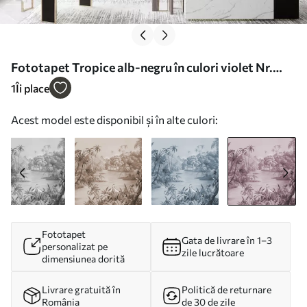
Fototapet Tropice alb-negru în culori violet Nr.
u59040v3
1
Îi place
Acest model este disponibil și în alte culori:
Fototapet
Gata de livrare în 1–3
personalizat pe
zile lucrătoare
dimensiunea dorită
Livrare gratuită în
Politică de returnare
România
de 30 de zile