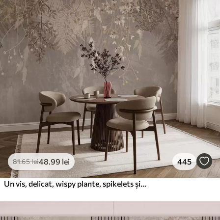
48
.99
lei
445
81
.65
lei
Un vis, delicat, wispy plante, spikelets și flori în culori pastelate maro pe un fundal cețos, texturat