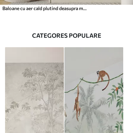
Baloane cu aer cald plutind deasupra munților în tonuri pastelate neutre și moi
CATEGORES POPULARE