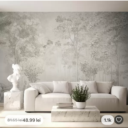
Materiale disponibile
Standard
166
.65
99
.99
lei
/m²
Premium
220
.02
132
.01
lei
/m²
Vinil Premium
250
.00
150
.00
lei
/m²
Peel and Stick
300
.00
180
.00
lei
/m²
48
.99
lei
1.1k
81
.65
lei