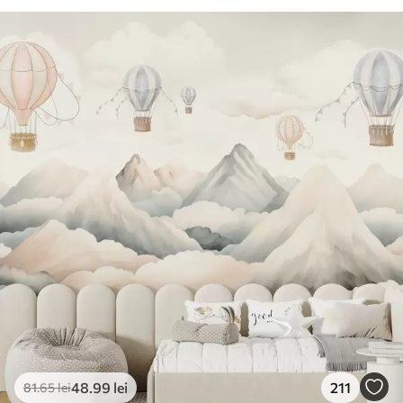
48
.99
lei
211
81
.65
lei