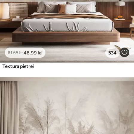
48
.99
lei
534
81
.65
lei
Textura pietrei