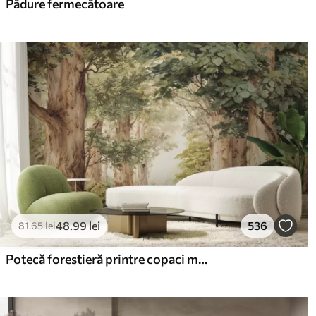
Pădure fermecătoare
48
.99
lei
536
81
.65
lei
Potecă forestieră printre copaci maiestuoși, în stil acuarelă