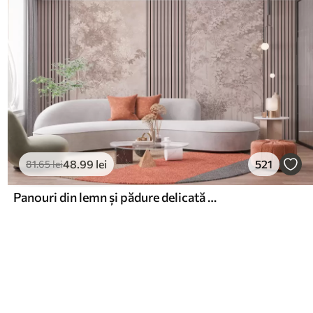
48
.99
lei
521
81
.65
lei
Panouri din lemn și pădure delicată în tonuri roz