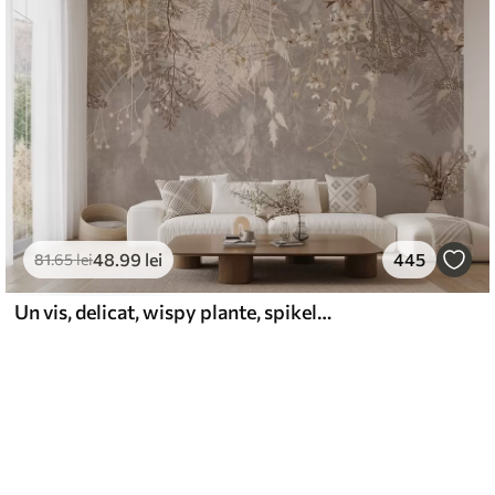
48
.99
lei
445
81
.65
lei
Un vis, delicat, wispy plante, spikelets și flori în culori pastelate maro pe un fundal cețos, texturat