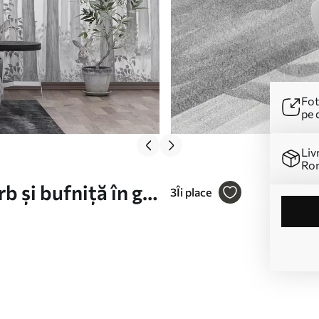
Fot
pe 
Liv
Ro
 și bufniță în gri
3
Îi place