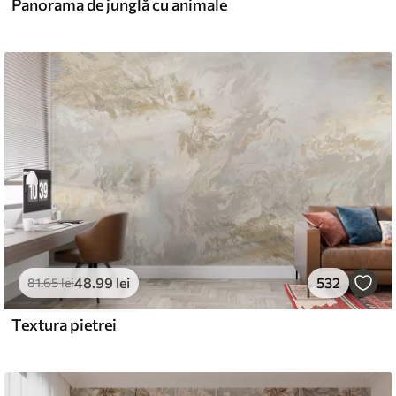
Panorama de junglă cu animale
48
.99
lei
532
81
.65
lei
Textura pietrei