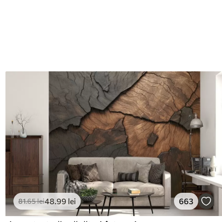
48
.99
lei
663
81
.65
lei