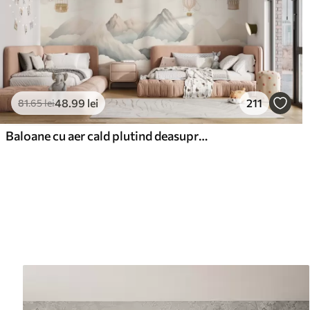
48
.99
lei
211
81
.65
lei
Baloane cu aer cald plutind deasupra munților în tonuri pastelate neutre și moi