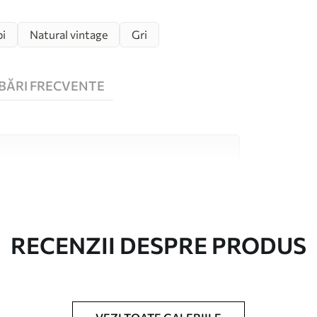
bi
Natural vintage
Gri
BĂRI FRECVENTE
 înaltă calitate, fiecare potrivit pentru camere
 informații sunt disponibile mai jos sau în
lizare.
RECENZII DESPRE PRODUS