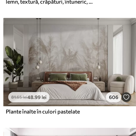
lemn, textură, crăpături, întuneric, scoarță, suprafață
48
.99
lei
606
81
.65
lei
Plante înalte în culori pastelate