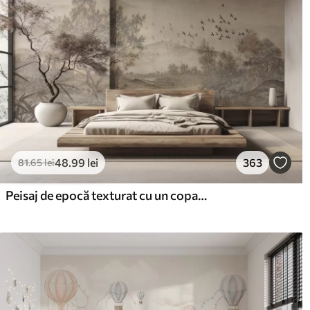
48
.99
lei
363
81
.65
lei
Peisaj de epocă texturat cu un copac lângă râu și un cer înnorat, arta naturii în tonuri sepia