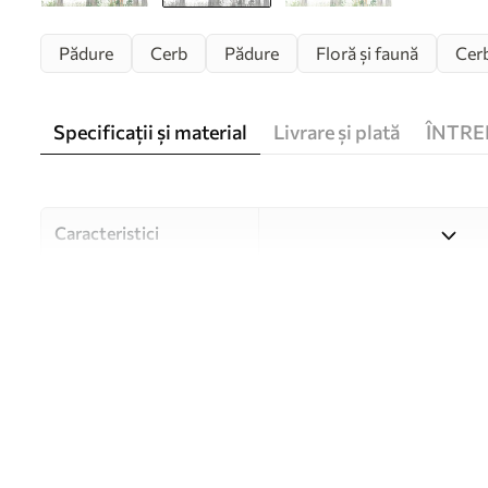
Pădure
Cerb
Pădure
Floră și faună
Cer
Specificații și material
Livrare și plată
ÎNTRE
Caracteristici
Material
Alegeți din trei materiale de
și bugete diferite. Mai multe
timpul procesului de persona
Autor
Studioul de design Uwalls
Numărul articolului
u97629v1