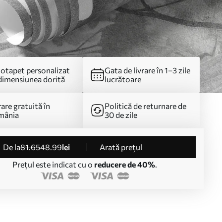
otapet personalizat
Gata de livrare în 1–3 zile
dimensiunea dorită
lucrătoare
rare gratuită în
Politică de returnare de
mânia
30 de zile
de la
81
.65
48
.99
lei
Arată prețul
Prețul este indicat cu o
reducere de 40%
.