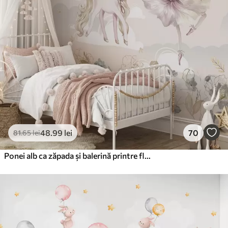
48
.99
lei
70
81
.65
lei
Ponei alb ca zăpada și balerină printre flori și nori