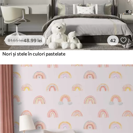
48
.99
lei
42
81
.65
lei
Nori și stele în culori pastelate