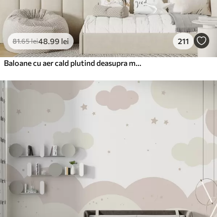
48
.99
lei
211
81
.65
lei
Baloane cu aer cald plutind deasupra munților în tonuri pastelate neutre și moi