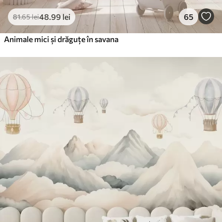
48
.99
lei
65
81
.65
lei
Animale mici și drăguțe în savana