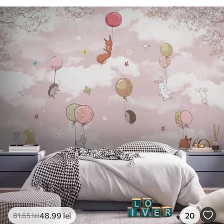
48
.99
lei
20
81
.65
lei