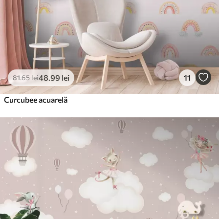
48
.99
lei
11
81
.65
lei
Curcubee acuarelă