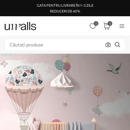
GATA PENTRU LIVRARE ÎN 1–3 ZILE
REDUCERI DE 40%
0
0