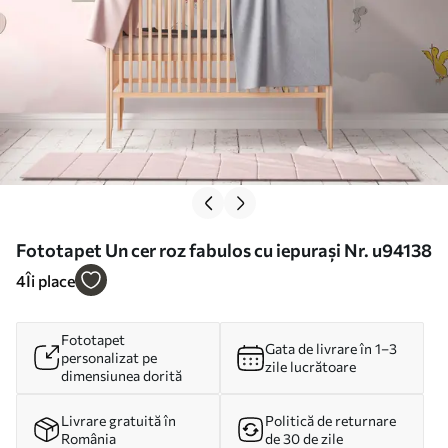
Fototapet Un cer roz fabulos cu iepurași Nr. u94138
4
Îi place
Fototapet
Gata de livrare în 1–3
personalizat pe
zile lucrătoare
dimensiunea dorită
Livrare gratuită în
Politică de returnare
România
de 30 de zile