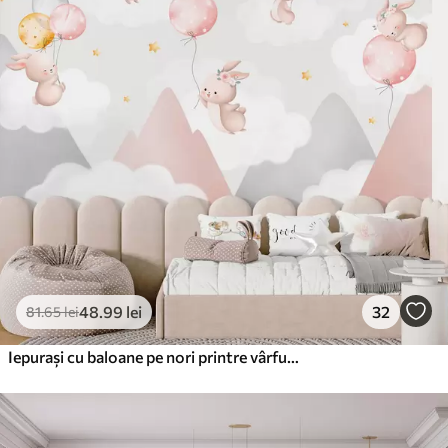
48
.99
lei
32
81
.65
lei
Iepurași cu baloane pe nori printre vârfuri de munte