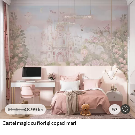
48
.99
lei
57
81
.65
lei
Castel magic cu flori și copaci mari