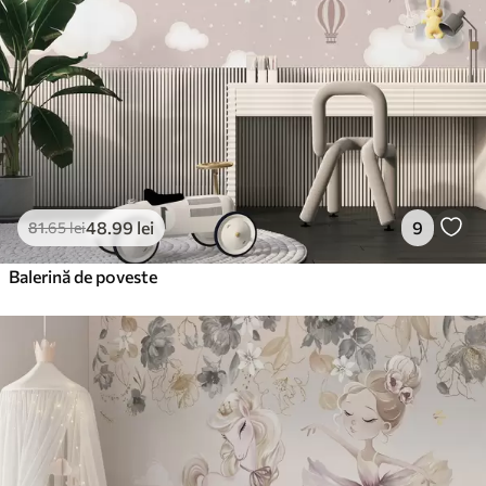
48
.99
lei
9
81
.65
lei
Balerină de poveste